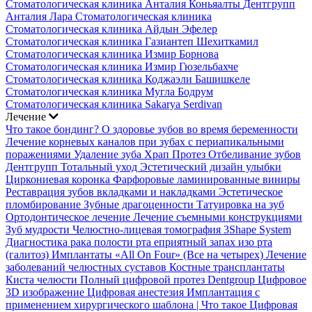
Стоматологическая клиника Анталия Коньяалты
Дентгрупп
Анталия Лара Стоматологическая клиника
Стоматологическая клиника Айдын Эфелер
Стоматологическая клиника Газиантеп Шехиткамил
Стоматологическая клиника Измир Борнова
Стоматологическая клиника Измир Гюзельбахче
Стоматологическая клиника Коджаэли Башишкеле
Стоматологическая клиника Мугла Бодрум
Стоматологическая клиника Sakarya Serdivan
Лечение
Что такое бондинг?
О здоровье зубов во время беременности
Лечение корневых каналов при зубах с периапикальными
поражениями
Удаление зуба
Храп Протез
Отбеливание зубов
Дентгрупп Тотальный уход
Эстетический дизайн улыбки
Циркониевая коронка
Фарфоровые ламинированные виниры
Реставрация зубов вкладками и накладками
Эстетическое
пломбирование
Зубные драгоценности
Татуировка на зуб
Ортодонтическое лечение
Лечение съемными конструкциями
Зуб мудрости
Челюстно-лицевая томография
3Shape System
Диагностика рака полости рта
еприятный запах изо рта
(галитоз)
Имплантаты «All On Four» (Все на четырех)
Лечение
заболеваний челюстных суставов
Костные трансплантаты
Киста челюсти
Полный цифровой протез Dentgroup
Цифровое
3D изображение
Цифровая анестезия
Имплантация с
применением хирургического шаблона |
Что такое Цифровая