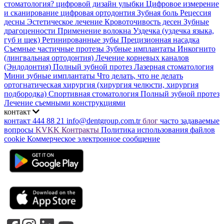
стоматология?
цифровой дизайн улыбки
Цифровое измерение
и сканирование
цифровая ортодонтия
Зубная боль
Рецессия
десны
Эстетическое лечение
Кровоточивость десен
Зубные
драгоценности
Применение волокна
Уздечка (уздечка языка,
губ и щек)
Ретинированные зубы
Прецизионная насадка
Съемные частичные протезы
Зубные имплантаты
Инкогнито
(лингвальная ортодонтия)
Лечение корневых каналов
(Эндодонтия)
Полный зубной протез
Лазерная стоматология
Мини зубные имплантаты
Что делать, что не делать
ортогнатическая хирургия (хирургия челюсти, хирургия
подбородка)
Спортивная стоматология
Полный зубной протез
Лечение съемными конструкциями
контакт
контакт
444 88 21
info@dentgroup.com.tr
блог
часто задаваемые
вопросы
KVKK
Контракты
Политика использования файлов
cookie
Коммерческое электронное сообщение