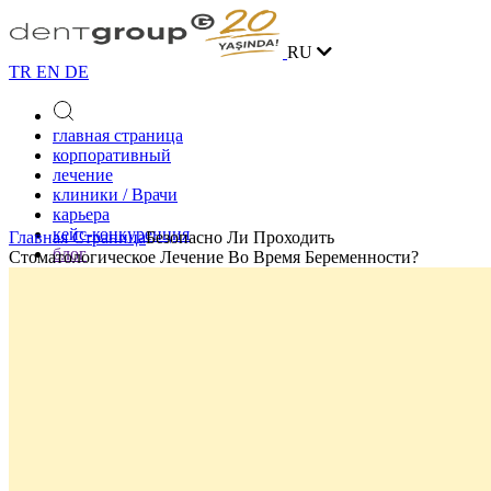
RU
TR
EN
DE
главная страница
корпоративный
лечение
клиники / Врачи
карьера
кейс-конкуренция
Главная Страница
Безопасно Ли Проходить
блог
Стоматологическое Лечение Во Время Беременности?
контакт
онлайн запись