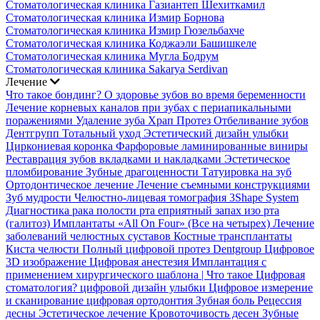
Стоматологическая клиника Газиантеп Шехиткамил
Стоматологическая клиника Измир Борнова
Стоматологическая клиника Измир Гюзельбахче
Стоматологическая клиника Коджаэли Башишкеле
Стоматологическая клиника Мугла Бодрум
Стоматологическая клиника Sakarya Serdivan
Лечение
Что такое бондинг?
О здоровье зубов во время беременности
Лечение корневых каналов при зубах с периапикальными
поражениями
Удаление зуба
Храп Протез
Отбеливание зубов
Дентгрупп Тотальный уход
Эстетический дизайн улыбки
Циркониевая коронка
Фарфоровые ламинированные виниры
Реставрация зубов вкладками и накладками
Эстетическое
пломбирование
Зубные драгоценности
Татуировка на зуб
Ортодонтическое лечение
Лечение съемными конструкциями
Зуб мудрости
Челюстно-лицевая томография
3Shape System
Диагностика рака полости рта
еприятный запах изо рта
(галитоз)
Имплантаты «All On Four» (Все на четырех)
Лечение
заболеваний челюстных суставов
Костные трансплантаты
Киста челюсти
Полный цифровой протез Dentgroup
Цифровое
3D изображение
Цифровая анестезия
Имплантация с
применением хирургического шаблона |
Что такое Цифровая
стоматология?
цифровой дизайн улыбки
Цифровое измерение
и сканирование
цифровая ортодонтия
Зубная боль
Рецессия
десны
Эстетическое лечение
Кровоточивость десен
Зубные