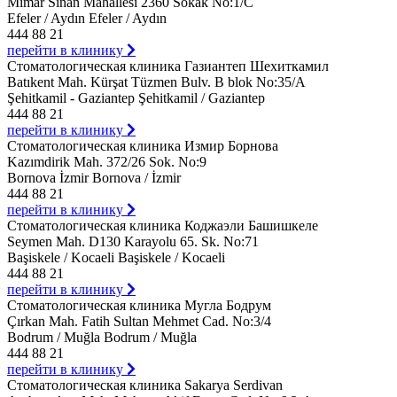
Mimar Sinan Mahallesi 2360 Sokak No:1/C
Efeler / Aydın Efeler / Aydın
444 88 21
перейти в клинику
Стоматологическая клиника Газиантеп Шехиткамил
Batıkent Mah. Kürşat Tüzmen Bulv. B blok No:35/A
Şehitkamil - Gaziantep Şehitkamil / Gaziantep
444 88 21
перейти в клинику
Стоматологическая клиника Измир Борнова
Kazımdirik Mah. 372/26 Sok. No:9
Bornova İzmir Bornova / İzmir
444 88 21
перейти в клинику
Стоматологическая клиника Коджаэли Башишкеле
Seymen Mah. D130 Karayolu 65. Sk. No:71
Başiskele / Kocaeli Başiskele / Kocaeli
444 88 21
перейти в клинику
Стоматологическая клиника Мугла Бодрум
Çırkan Mah. Fatih Sultan Mehmet Cad. No:3/4
Bodrum / Muğla Bodrum / Muğla
444 88 21
перейти в клинику
Стоматологическая клиника Sakarya Serdivan