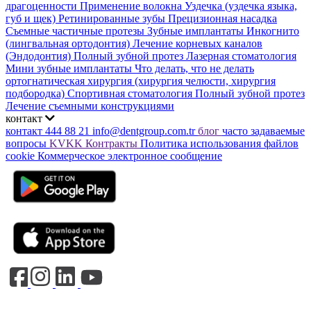
драгоценности
Применение волокна
Уздечка (уздечка языка,
губ и щек)
Ретинированные зубы
Прецизионная насадка
Съемные частичные протезы
Зубные имплантаты
Инкогнито
(лингвальная ортодонтия)
Лечение корневых каналов
(Эндодонтия)
Полный зубной протез
Лазерная стоматология
Мини зубные имплантаты
Что делать, что не делать
ортогнатическая хирургия (хирургия челюсти, хирургия
подбородка)
Спортивная стоматология
Полный зубной протез
Лечение съемными конструкциями
контакт
контакт
444 88 21
info@dentgroup.com.tr
блог
часто задаваемые
вопросы
KVKK
Контракты
Политика использования файлов
cookie
Коммерческое электронное сообщение