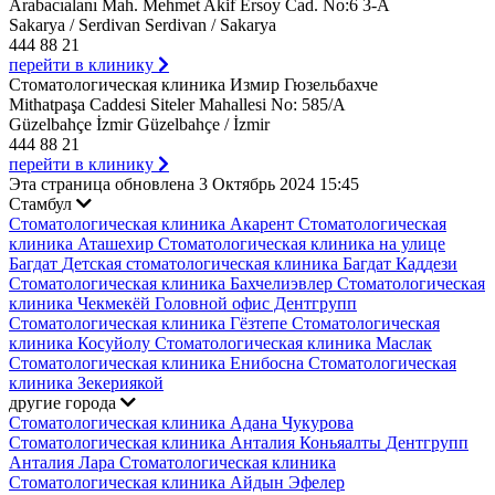
Arabacıalanı Mah. Mehmet Akif Ersoy Cad. No:6 3-A
Sakarya / Serdivan Serdivan / Sakarya
444 88 21
перейти в клинику
Стоматологическая клиника Измир Гюзельбахче
Mithatpaşa Caddesi Siteler Mahallesi No: 585/A
Güzelbahçe İzmir Güzelbahçe / İzmir
444 88 21
перейти в клинику
Эта страница обновлена 3 Октябрь 2024 15:45
Стамбул
Стоматологическая клиника Акарент
Стоматологическая
клиника Аташехир
Стоматологическая клиника на улице
Багдат
Детская стоматологическая клиника Багдат Каддези
Стоматологическая клиника Бахчелиэвлер
Стоматологическая
клиника Чекмекёй
Головной офис Дентгрупп
Стоматологическая клиника Гёзтепе
Стоматологическая
клиника Косуйолу
Стоматологическая клиника Маслак
Стоматологическая клиника Енибосна
Стоматологическая
клиника Зекериякой
другие города
Стоматологическая клиника Адана Чукурова
Стоматологическая клиника Анталия Коньяалты
Дентгрупп
Анталия Лара Стоматологическая клиника
Стоматологическая клиника Айдын Эфелер