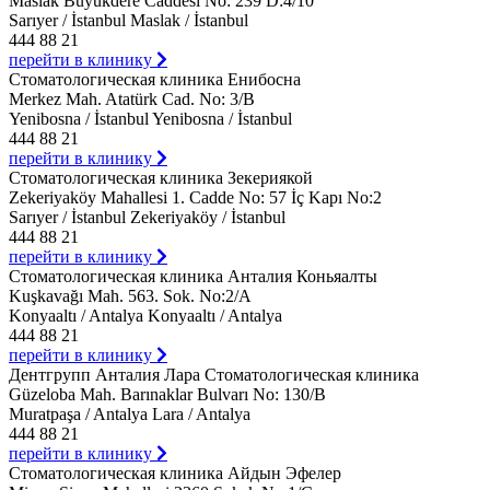
Maslak Büyükdere Caddesi No: 239 D:4/10
Sarıyer / İstanbul Maslak / İstanbul
444 88 21
перейти в клинику
Стоматологическая клиника Енибосна
Merkez Mah. Atatürk Cad. No: 3/B
Yenibosna / İstanbul Yenibosna / İstanbul
444 88 21
перейти в клинику
Стоматологическая клиника Зекериякой
Zekeriyaköy Mahallesi 1. Cadde No: 57 İç Kapı No:2
Sarıyer / İstanbul Zekeriyaköy / İstanbul
444 88 21
перейти в клинику
Стоматологическая клиника Анталия Коньяалты
Kuşkavağı Mah. 563. Sok. No:2/A
Konyaaltı / Antalya Konyaaltı / Antalya
444 88 21
перейти в клинику
Дентгрупп Анталия Лара Стоматологическая клиника
Güzeloba Mah. Barınaklar Bulvarı No: 130/B
Muratpaşa / Antalya Lara / Antalya
444 88 21
перейти в клинику
Стоматологическая клиника Айдын Эфелер