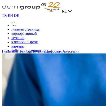
RU
TR
EN
DE
главная страница
корпоративный
лечение
клиники / Врачи
карьера
кейс-конкуренция
Главная Страница
Лечение
Цифровая Анестезия
блог
контакт
онлайн запись