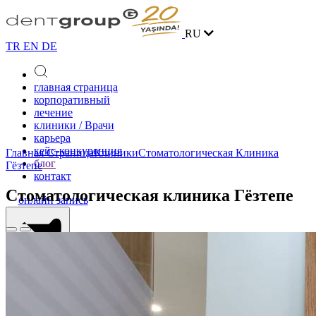
RU
TR
EN
DE
главная страница
корпоративный
лечение
клиники / Врачи
карьера
кейс-конкуренция
Главная Страница
Клиники
Стоматологическая Клиника
блог
Гёзтепе
контакт
Стоматологическая клиника Гёзтепе
онлайн запись