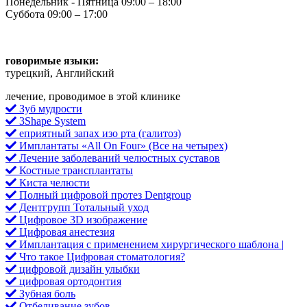
Понедельник - Пятница 09:00 – 18:00
Суббота 09:00 – 17:00
говоримые языки:
турецкий, Английский
лечение, проводимое в этой клинике
Зуб мудрости
3Shape System
еприятный запах изо рта (галитоз)
Имплантаты «All On Four» (Все на четырех)
Лечение заболеваний челюстных суставов
Костные трансплантаты
Киста челюсти
Полный цифровой протез Dentgroup
Дентгрупп Тотальный уход
Цифровое 3D изображение
Цифровая анестезия
Имплантация с применением хирургического шаблона |
Что такое Цифровая стоматология?
цифровой дизайн улыбки
цифровая ортодонтия
Зубная боль
Отбеливание зубов