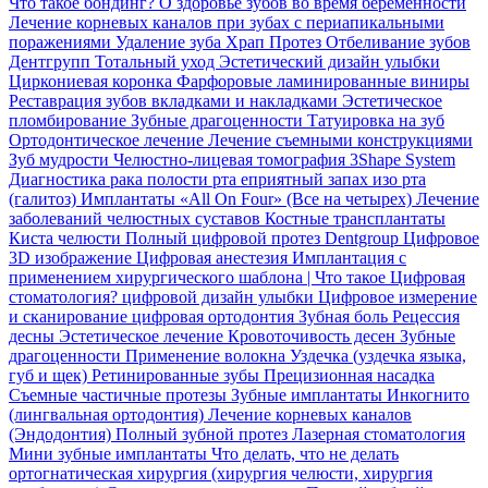
Что такое бондинг?
О здоровье зубов во время беременности
Лечение корневых каналов при зубах с периапикальными
поражениями
Удаление зуба
Храп Протез
Отбеливание зубов
Дентгрупп Тотальный уход
Эстетический дизайн улыбки
Циркониевая коронка
Фарфоровые ламинированные виниры
Реставрация зубов вкладками и накладками
Эстетическое
пломбирование
Зубные драгоценности
Татуировка на зуб
Ортодонтическое лечение
Лечение съемными конструкциями
Зуб мудрости
Челюстно-лицевая томография
3Shape System
Диагностика рака полости рта
еприятный запах изо рта
(галитоз)
Имплантаты «All On Four» (Все на четырех)
Лечение
заболеваний челюстных суставов
Костные трансплантаты
Киста челюсти
Полный цифровой протез Dentgroup
Цифровое
3D изображение
Цифровая анестезия
Имплантация с
применением хирургического шаблона |
Что такое Цифровая
стоматология?
цифровой дизайн улыбки
Цифровое измерение
и сканирование
цифровая ортодонтия
Зубная боль
Рецессия
десны
Эстетическое лечение
Кровоточивость десен
Зубные
драгоценности
Применение волокна
Уздечка (уздечка языка,
губ и щек)
Ретинированные зубы
Прецизионная насадка
Съемные частичные протезы
Зубные имплантаты
Инкогнито
(лингвальная ортодонтия)
Лечение корневых каналов
(Эндодонтия)
Полный зубной протез
Лазерная стоматология
Мини зубные имплантаты
Что делать, что не делать
ортогнатическая хирургия (хирургия челюсти, хирургия