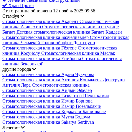
Лечение съемными конструкциями
Храп Протез
Эта страница обновлена 12 ноябрь 2025 09:56
Стамбул
Стоматологическая клиника Акарент
Стоматологическая
клиника Аташехир
Стоматологическая клиника на улице
Багдат
Детская стоматологическая клиника Багдат Каддези
Стоматологическая клиника Бахчелиэвлер
Стоматологическая
клиника Чекмекёй
Головной офис Дентгрупп
Стоматологическая клиника Гёзтепе
Стоматологическая
клиника Косуйолу
Стоматологическая клиника Маслак
Стоматологическая клиника Енибосна
Стоматологическая
клиника Зекериякой
другие города
Стоматологическая клиника Адана Чукурова
Стоматологическая клиника Анталия Коньяалты
Дентгрупп
Анталия Лара Стоматологическая клиника
Стоматологическая клиника Айдын Эфелер
Стоматологическая клиника Газиантеп Шехиткамил
Стоматологическая клиника Измир Борнова
Стоматологическая клиника Измир Гюзельбахче
Стоматологическая клиника Коджаэли Башишкеле
Стоматологическая клиника Мугла Бодрум
Стоматологическая клиника Sakarya Serdivan
Лечение