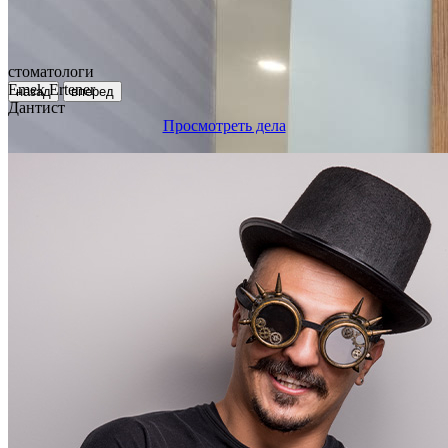
стоматологи
Emek Ertener
назад
вперед
Дантист
Просмотреть дела