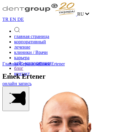
RU
TR
EN
DE
главная страница
корпоративный
лечение
клиники / Врачи
карьера
кейс-конкуренция
Главная Страница
Emek Ertener
блог
контакт
Emek Ertener
онлайн запись