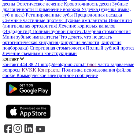
десны
Эстетическое лечение
Кровоточивость десен
Зубные
драгоценности
Применение волокна
Уздечка (уздечка языка,
губ и щек)
Ретинированные зубы
Прецизионная насадка
Съемные частичные протезы
Зубные имплантаты
Инкогнито
(лингвальная ортодонтия)
Лечение корневых каналов
(Эндодонтия)
Полный зубной протез
Лазерная стоматология
Мини зубные имплантаты
Что делать, что не делать
ортогнатическая хирургия (хирургия челюсти, хирургия
подбородка)
Спортивная стоматология
Полный зубной протез
Лечение съемными конструкциями
контакт
контакт
444 88 21
info@dentgroup.com.tr
блог
часто задаваемые
вопросы
KVKK
Контракты
Политика использования файлов
cookie
Коммерческое электронное сообщение