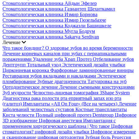
Стоматологическая клиника Айдын Эфелер
Стоматологическая клиника Газиантеп Шехиткамил
Стоматологическая клиника Измир Борнова
Стоматологическая клиника Измир Гюзельбахче
Стоматологическая клиника Коджаэли Башишкеле
Стоматологическая клиника Мугла Бодрум
Стоматологическая клиника Sakarya Serdivan
Лечение
Что такое бондинг?
О здоровье зубов во время беременности
Лечение корневых каналов при зубах с периапикальными
поражениями
Удаление зуба
Храп Протез
Отбеливание зубов
Дентгрупп Тотальный уход
Эстетический дизайн улыбки
Циркониевая коронка
Фарфоровые ламинированные виниры
Реставрация зубов вкладками и накладками
Эстетическое
пломбирование
Зубные драгоценности
Татуировка на зуб
Ортодонтическое лечение
Лечение съемными конструкциями
Зуб мудрости
Челюстно-лицевая томография
3Shape System
Диагностика рака полости рта
еприятный запах изо рта
(галитоз)
Имплантаты «All On Four» (Все на четырех)
Лечение
заболеваний челюстных суставов
Костные трансплантаты
Киста челюсти
Полный цифровой протез Dentgroup
Цифровое
3D изображение
Цифровая анестезия
Имплантация с
применением хирургического шаблона |
Что такое Цифровая
стоматология?
цифровой дизайн улыбки
Цифровое измерение
и сканирование
цифровая ортодонтия
Зубная боль
Рецессия