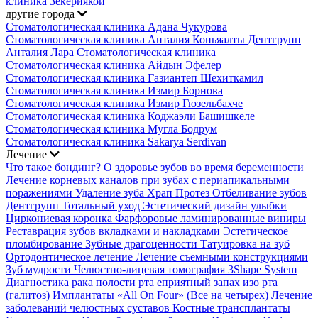
клиника Зекериякой
другие города
Стоматологическая клиника Адана Чукурова
Стоматологическая клиника Анталия Коньяалты
Дентгрупп
Анталия Лара Стоматологическая клиника
Стоматологическая клиника Айдын Эфелер
Стоматологическая клиника Газиантеп Шехиткамил
Стоматологическая клиника Измир Борнова
Стоматологическая клиника Измир Гюзельбахче
Стоматологическая клиника Коджаэли Башишкеле
Стоматологическая клиника Мугла Бодрум
Стоматологическая клиника Sakarya Serdivan
Лечение
Что такое бондинг?
О здоровье зубов во время беременности
Лечение корневых каналов при зубах с периапикальными
поражениями
Удаление зуба
Храп Протез
Отбеливание зубов
Дентгрупп Тотальный уход
Эстетический дизайн улыбки
Циркониевая коронка
Фарфоровые ламинированные виниры
Реставрация зубов вкладками и накладками
Эстетическое
пломбирование
Зубные драгоценности
Татуировка на зуб
Ортодонтическое лечение
Лечение съемными конструкциями
Зуб мудрости
Челюстно-лицевая томография
3Shape System
Диагностика рака полости рта
еприятный запах изо рта
(галитоз)
Имплантаты «All On Four» (Все на четырех)
Лечение
заболеваний челюстных суставов
Костные трансплантаты