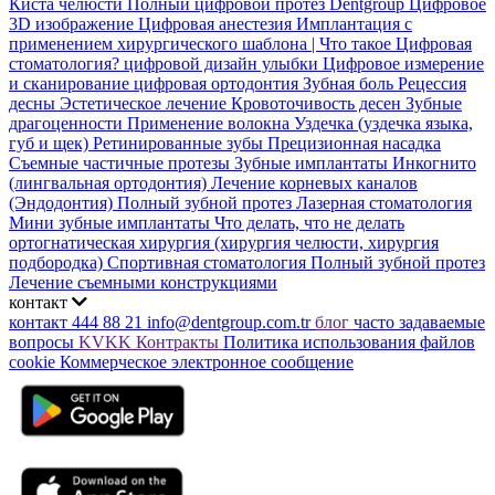
Киста челюсти
Полный цифровой протез Dentgroup
Цифровое
3D изображение
Цифровая анестезия
Имплантация с
применением хирургического шаблона |
Что такое Цифровая
стоматология?
цифровой дизайн улыбки
Цифровое измерение
и сканирование
цифровая ортодонтия
Зубная боль
Рецессия
десны
Эстетическое лечение
Кровоточивость десен
Зубные
драгоценности
Применение волокна
Уздечка (уздечка языка,
губ и щек)
Ретинированные зубы
Прецизионная насадка
Съемные частичные протезы
Зубные имплантаты
Инкогнито
(лингвальная ортодонтия)
Лечение корневых каналов
(Эндодонтия)
Полный зубной протез
Лазерная стоматология
Мини зубные имплантаты
Что делать, что не делать
ортогнатическая хирургия (хирургия челюсти, хирургия
подбородка)
Спортивная стоматология
Полный зубной протез
Лечение съемными конструкциями
контакт
контакт
444 88 21
info@dentgroup.com.tr
блог
часто задаваемые
вопросы
KVKK
Контракты
Политика использования файлов
cookie
Коммерческое электронное сообщение