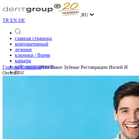
RU
TR
EN
DE
главная страница
корпоративный
лечение
клиники / Врачи
карьера
кейс-конкуренция
Главная Страница
Что Такое Зубные Реставрации Инлей И
блог
Онлей?
контакт
онлайн запись