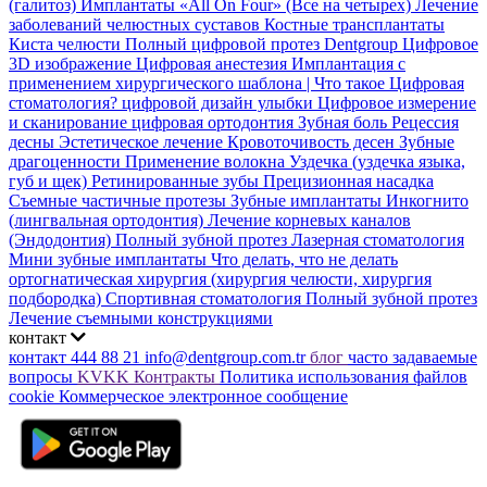
(галитоз)
Имплантаты «All On Four» (Все на четырех)
Лечение
заболеваний челюстных суставов
Костные трансплантаты
Киста челюсти
Полный цифровой протез Dentgroup
Цифровое
3D изображение
Цифровая анестезия
Имплантация с
применением хирургического шаблона |
Что такое Цифровая
стоматология?
цифровой дизайн улыбки
Цифровое измерение
и сканирование
цифровая ортодонтия
Зубная боль
Рецессия
десны
Эстетическое лечение
Кровоточивость десен
Зубные
драгоценности
Применение волокна
Уздечка (уздечка языка,
губ и щек)
Ретинированные зубы
Прецизионная насадка
Съемные частичные протезы
Зубные имплантаты
Инкогнито
(лингвальная ортодонтия)
Лечение корневых каналов
(Эндодонтия)
Полный зубной протез
Лазерная стоматология
Мини зубные имплантаты
Что делать, что не делать
ортогнатическая хирургия (хирургия челюсти, хирургия
подбородка)
Спортивная стоматология
Полный зубной протез
Лечение съемными конструкциями
контакт
контакт
444 88 21
info@dentgroup.com.tr
блог
часто задаваемые
вопросы
KVKK
Контракты
Политика использования файлов
cookie
Коммерческое электронное сообщение