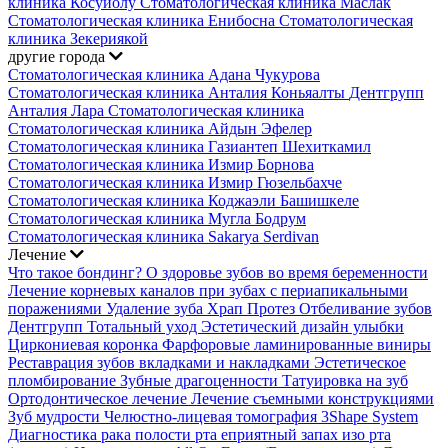
клиника Косуйолу
Стоматологическая клиника Маслак
Стоматологическая клиника Енибосна
Стоматологическая
клиника Зекериякой
другие города
Стоматологическая клиника Адана Чукурова
Стоматологическая клиника Анталия Коньяалты
Дентгрупп
Анталия Лара Стоматологическая клиника
Стоматологическая клиника Айдын Эфелер
Стоматологическая клиника Газиантеп Шехиткамил
Стоматологическая клиника Измир Борнова
Стоматологическая клиника Измир Гюзельбахче
Стоматологическая клиника Коджаэли Башишкеле
Стоматологическая клиника Мугла Бодрум
Стоматологическая клиника Sakarya Serdivan
Лечение
Что такое бондинг?
О здоровье зубов во время беременности
Лечение корневых каналов при зубах с периапикальными
поражениями
Удаление зуба
Храп Протез
Отбеливание зубов
Дентгрупп Тотальный уход
Эстетический дизайн улыбки
Циркониевая коронка
Фарфоровые ламинированные виниры
Реставрация зубов вкладками и накладками
Эстетическое
пломбирование
Зубные драгоценности
Татуировка на зуб
Ортодонтическое лечение
Лечение съемными конструкциями
Зуб мудрости
Челюстно-лицевая томография
3Shape System
Диагностика рака полости рта
еприятный запах изо рта