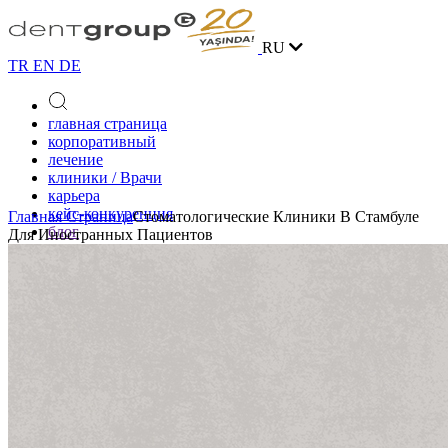
RU
TR
EN
DE
главная страница
корпоративный
лечение
клиники / Врачи
карьера
кейс-конкуренция
Главная Страница
Стоматологические Клиники В Стамбуле
блог
Для Иностранных Пациентов
контакт
онлайн запись