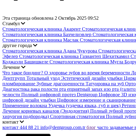
Эта страница обновлена 2 Октябрь 2025 09:52
Стамбул
Стоматологическая клиника Акарент
Стоматологическая клин
Стоматологическая клиника Бахчелиэвлер
Стоматологическая 
Стоматологическая клиника Маслак
Стоматологическая клини
другие города
Стоматологическая клиника Адана Чукурова
Стоматологическ
Эфелер
Стоматологическая клиника Газиантеп Шехиткамил
Ст
Коджаэли Башишкеле
Стоматологическая клиника Мугла Бод
Лечение
Что такое бондинг?
О здоровье зубов во время беременности
Ле
Дентгрупп Тотальный уход
Эстетический дизайн улыбки
Цирк
пломбирование
Зубные драгоценности
Татуировка на зуб
Орто
Диагностика рака полости рта
еприятный запах изо рта (галито
челюсти
Полный цифровой протез Dentgroup
Цифровое 3D из
цифровой дизайн улыбки
Цифровое измерение и сканировани
Применение волокна
Уздечка (уздечка языка, губ и щек)
Ретин
Лечение корневых каналов (Эндодонтия)
Полный зубной прот
хирургия подбородка)
Спортивная стоматология
Полный зубно
контакт
контакт
444 88 21
info@dentgroup.com.tr
блог
часто задаваемые