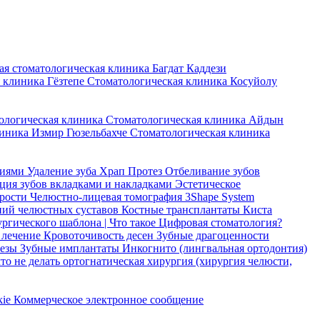
ая стоматологическая клиника Багдат Каддези
 клиника Гёзтепе
Стоматологическая клиника Косуйолу
ологическая клиника
Стоматологическая клиника Айдын
линика Измир Гюзельбахче
Стоматологическая клиника
ниями
Удаление зуба
Храп Протез
Отбеливание зубов
ация зубов вкладками и накладками
Эстетическое
дрости
Челюстно-лицевая томография
3Shape System
ний челюстных суставов
Костные трансплантаты
Киста
ргического шаблона |
Что такое Цифровая стоматология?
 лечение
Кровоточивость десен
Зубные драгоценности
тезы
Зубные имплантаты
Инкогнито (лингвальная ортодонтия)
что не делать
ортогнатическая хирургия (хирургия челюсти,
kie
Коммерческое электронное сообщение