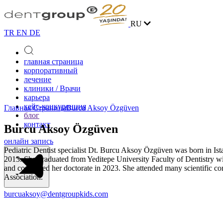
RU
TR
EN
DE
главная страница
корпоративный
лечение
клиники / Врачи
карьера
кейс-конкуренция
Главная Страница
Burcu Aksoy Özgüven
блог
контакт
Burcu Aksoy Özgüven
онлайн запись
Pediatric Dentist specialist Dt. Burcu Aksoy Özgüven was born in Is
2013. She graduated from Yeditepe University Faculty of Dentistry with
and completed her doctorate in 2023. She attended many scientific co
Association.
burcuaksoy@dentgroupkids.com