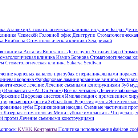
ика Аташехир
Стоматологическая клиника на улице Багдат
Детск
клиника Чекмекёй
Головной офис Дентгрупп
Стоматологическая
ка Енибосна
Стоматологическая клиника Зекериякой
ая клиника Анталия Коньяалты
Дентгрупп Анталия Лара Стомат
оматологическая клиника Измир Борнова
Стоматологическая к
рум
Стоматологическая клиника Sakarya Serdivan
чение корневых каналов при зубах с периапикальными пораже
ониевая коронка
Фарфоровые ламинированные виниры
Реставр
донтическое лечение
Лечение съемными конструкциями
Зуб му
з)
Имплантаты «All On Four» (Все на четырех)
Лечение заболева
ображение
Цифровая анестезия
Имплантация с применением хиру
е
цифровая ортодонтия
Зубная боль
Рецессия десны
Эстетическое
ированные зубы
Прецизионная насадка Съемные частичные про
ез
Лазерная стоматология
Мини зубные имплантаты
Что делать, 
й протез
Лечение съемными конструкциями
 вопросы
KVKK
Контракты
Политика использования файлов coo