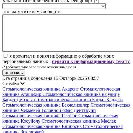
Как вы хотите присоединиться к Dentgroup? (*)
что вы хотите нам сообщить
я прочитал и понял информацию о обработке моих
персональных данных -
перейти к информационному тексту
(*) обязательно заполните отмеченные поля
отправить
Эта страница обновлена 15 Октябрь 2025 08:57
Стамбул
Стоматологическая клиника Акарент
Стоматологическая
клиника Аташехир
Стоматологическая клиника на улице
Багдат
Детская стоматологическая клиника Багдат Каддези
Стоматологическая клиника Бахчелиэвлер
Стоматологическая
клиника Чекмекёй
Головной офис Дентгрупп
Стоматологическая клиника Гёзтепе
Стоматологическая
клиника Косуйолу
Стоматологическая клиника Маслак
Стоматологическая клиника Енибосна
Стоматологическая
клиника Зекериякой