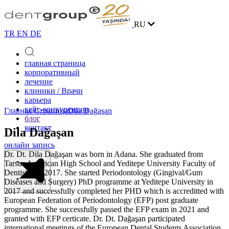
RU
TR
EN
DE
главная страница
корпоративный
лечение
клиники / Врачи
карьера
кейс-конкуренция
Главная Страница
Dila Dağaşan
блог
контакт
Dila Dağaşan
онлайн запись
Dr. Dt. Dila Dağaşan was born in Adana. She graduated from
Tarsus American High School and Yeditepe University Faculty of
Dentistry in 2017. She started Periodontology (Gingival/Gum
Diseases and Surgery) PhD programme at Yeditepe University in
2017 and successfully completed her PHD which is accreditted with
European Federation of Periodontology (EFP) post graduate
programme. She successfully passed the EFP exam in 2021 and
granted with EFP certicate. Dr. Dt. Dağaşan participated
international meetings of the European Dental Students Association