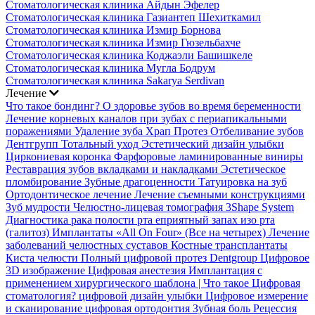
Стоматологическая клиника Айдын Эфелер
Стоматологическая клиника Газиантеп Шехиткамил
Стоматологическая клиника Измир Борнова
Стоматологическая клиника Измир Гюзельбахче
Стоматологическая клиника Коджаэли Башишкеле
Стоматологическая клиника Мугла Бодрум
Стоматологическая клиника Sakarya Serdivan
Лечение
Что такое бондинг?
О здоровье зубов во время беременности
Лечение корневых каналов при зубах с периапикальными
поражениями
Удаление зуба
Храп Протез
Отбеливание зубов
Дентгрупп Тотальный уход
Эстетический дизайн улыбки
Циркониевая коронка
Фарфоровые ламинированные виниры
Реставрация зубов вкладками и накладками
Эстетическое
пломбирование
Зубные драгоценности
Татуировка на зуб
Ортодонтическое лечение
Лечение съемными конструкциями
Зуб мудрости
Челюстно-лицевая томография
3Shape System
Диагностика рака полости рта
еприятный запах изо рта
(галитоз)
Имплантаты «All On Four» (Все на четырех)
Лечение
заболеваний челюстных суставов
Костные трансплантаты
Киста челюсти
Полный цифровой протез Dentgroup
Цифровое
3D изображение
Цифровая анестезия
Имплантация с
применением хирургического шаблона |
Что такое Цифровая
стоматология?
цифровой дизайн улыбки
Цифровое измерение
и сканирование
цифровая ортодонтия
Зубная боль
Рецессия