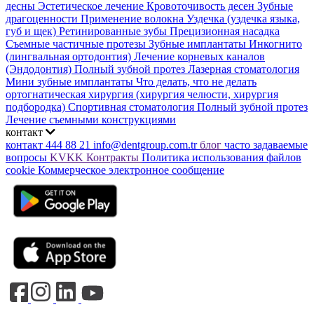
десны
Эстетическое лечение
Кровоточивость десен
Зубные
драгоценности
Применение волокна
Уздечка (уздечка языка,
губ и щек)
Ретинированные зубы
Прецизионная насадка
Съемные частичные протезы
Зубные имплантаты
Инкогнито
(лингвальная ортодонтия)
Лечение корневых каналов
(Эндодонтия)
Полный зубной протез
Лазерная стоматология
Мини зубные имплантаты
Что делать, что не делать
ортогнатическая хирургия (хирургия челюсти, хирургия
подбородка)
Спортивная стоматология
Полный зубной протез
Лечение съемными конструкциями
контакт
контакт
444 88 21
info@dentgroup.com.tr
блог
часто задаваемые
вопросы
KVKK
Контракты
Политика использования файлов
cookie
Коммерческое электронное сообщение