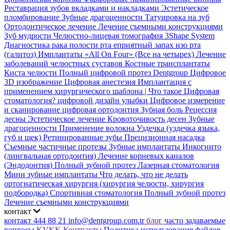
Реставрация зубов вкладками и накладками
Эстетическое
пломбирование
Зубные драгоценности
Татуировка на зуб
Ортодонтическое лечение
Лечение съемными конструкциями
Зуб мудрости
Челюстно-лицевая томография
3Shape System
Диагностика рака полости рта
еприятный запах изо рта
(галитоз)
Имплантаты «All On Four» (Все на четырех)
Лечение
заболеваний челюстных суставов
Костные трансплантаты
Киста челюсти
Полный цифровой протез Dentgroup
Цифровое
3D изображение
Цифровая анестезия
Имплантация с
применением хирургического шаблона |
Что такое Цифровая
стоматология?
цифровой дизайн улыбки
Цифровое измерение
и сканирование
цифровая ортодонтия
Зубная боль
Рецессия
десны
Эстетическое лечение
Кровоточивость десен
Зубные
драгоценности
Применение волокна
Уздечка (уздечка языка,
губ и щек)
Ретинированные зубы
Прецизионная насадка
Съемные частичные протезы
Зубные имплантаты
Инкогнито
(лингвальная ортодонтия)
Лечение корневых каналов
(Эндодонтия)
Полный зубной протез
Лазерная стоматология
Мини зубные имплантаты
Что делать, что не делать
ортогнатическая хирургия (хирургия челюсти, хирургия
подбородка)
Спортивная стоматология
Полный зубной протез
Лечение съемными конструкциями
контакт
контакт
444 88 21
info@dentgroup.com.tr
блог
часто задаваемые
вопросы
KVKK
Контракты
Политика использования файлов