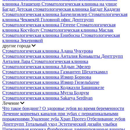
клиника Аташехир
Стоматологическая клиника на улице
Багдат
Детская стоматологическая клиника Багдат Каддези
Стоматологическая клиника Бахчелиэвлер
Стоматологическая
клиника Чекмекёй
Головной офис Дентгрупп
Стоматологическая клиника Гёзтепе
Стоматологическая
клиника Косуйолу
Стоматологическая клиника Маслак
Стоматологическая клиника Енибосна
Стоматологическая
клиника Зекериякой
другие города
Стоматологическая клиника Адана Чукурова
Стоматологическая клиника Анталия Коньяалты
Дентгрупп
Анталия Лара Стоматологическая клиника
Стоматологическая клиника Айдын Эфелер
Стоматологическая клиника Газиантеп Шехиткамил
Стоматологическая клиника Измир Борнова
Стоматологическая клиника Измир Гюзельбахче
Стоматологическая клиника Коджаэли Башишкеле
Стоматологическая клиника Мугла Бодрум
Стоматологическая клиника Sakarya Serdivan
Лечение
Что такое бондинг?
О здоровье зубов во время беременности
Лечение корневых каналов при зубах с периапикальными
поражениями
Удаление зуба
Храп Протез
Отбеливание зубов
Дентгрупп Тотальный уход
Эстетический дизайн улыбки
Циркониевая коронка
Фарфоровые ламинированные виниры