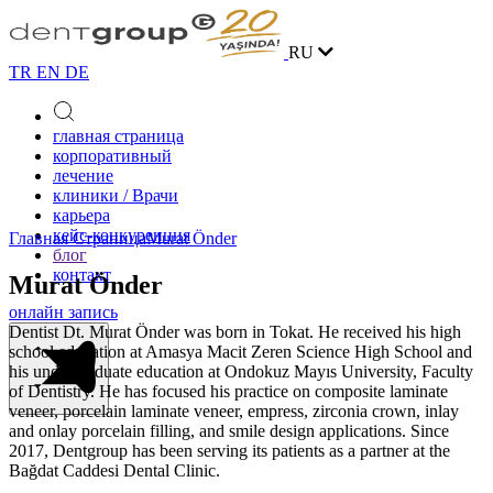
RU
TR
EN
DE
главная страница
корпоративный
лечение
клиники / Врачи
карьера
кейс-конкуренция
Главная Страница
Murat Önder
блог
контакт
Murat Önder
онлайн запись
Dentist Dt. Murat Önder was born in Tokat. He received his high
school education at Amasya Macit Zeren Science High School and
his undergraduate education at Ondokuz Mayıs University, Faculty
of Dentistry. He has focused his practice on composite laminate
veneer, porcelain laminate veneer, empress, zirconia crown, inlay
and onlay porcelain filling, and smile design applications. Since
2017, Dentgroup has been serving its patients as a partner at the
Bağdat Caddesi Dental Clinic.