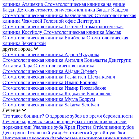
клиника Аташехир
Стоматологическая клиника на улице
Багдат
Детская стоматологическая клиника Багдат Каддези
Стоматологическая клиника Бахчелиэвлер
Стоматологическая
клиника Чекмекёй
Головной офис Дентгрупп
Стоматологическая клиника Гёзтепе
Стоматологическая
клиника Косуйолу
Стоматологическая клиника Маслак
Стоматологическая клиника Енибосна
Стоматологическая
клиника Зекериякой
другие города
Стоматологическая клиника Адана Чукурова
Стоматологическая клиника Анталия Коньяалты
Дентгрупп
Анталия Лара Стоматологическая клиника
Стоматологическая клиника Айдын Эфелер
Стоматологическая клиника Газиантеп Шехиткамил
Стоматологическая клиника Измир Борнова
Стоматологическая клиника Измир Гюзельбахче
Стоматологическая клиника Коджаэли Башишкеле
Стоматологическая клиника Мугла Бодрум
Стоматологическая клиника Sakarya Serdivan
Лечение
Что такое бондинг?
О здоровье зубов во время беременности
Лечение корневых каналов при зубах с периапикальными
поражениями
Удаление зуба
Храп Протез
Отбеливание зубов
Дентгрупп Тотальный уход
Эстетический дизайн улыбки
Циркониевая коронка
Фарфоровые ламинированные виниры