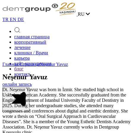
RU
TR
EN
DE
главная страница
корпоративный
лечение
клиники / Врачи
карьера
кейс-конкуренция
Главная Страница
Neşenur Yavuz
блог
контакт
Neşenur Yavuz
онлайн запись
Dt. Neşenur Yavuz was born in İzmir. She studied high school in
Uskudar American Academy. She successfully graduated from the
English department of Istanbul University Faculty of Dentistry in
2025. During her undergraduate studies, she attended many
congresses and conferences about digital and estethic dentistry. She
wrote a thesis on “Oral Surgical Approach in Cardiovascular
Diseases”. She is a member of the Young Esthetic Dentists Academy
Association. Dt. Neşenur Yavuz currently works in Dentgroup
Koşuyolu clinic.