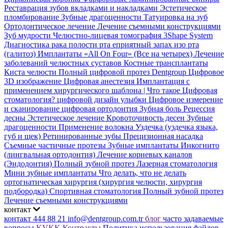
Реставрация зубов вкладками и накладками
Эстетическое
пломбирование
Зубные драгоценности
Татуировка на зуб
Ортодонтическое лечение
Лечение съемными конструкциями
Зуб мудрости
Челюстно-лицевая томография
3Shape System
Диагностика рака полости рта
еприятный запах изо рта
(галитоз)
Имплантаты «All On Four» (Все на четырех)
Лечение
заболеваний челюстных суставов
Костные трансплантаты
Киста челюсти
Полный цифровой протез Dentgroup
Цифровое
3D изображение
Цифровая анестезия
Имплантация с
применением хирургического шаблона |
Что такое Цифровая
стоматология?
цифровой дизайн улыбки
Цифровое измерение
и сканирование
цифровая ортодонтия
Зубная боль
Рецессия
десны
Эстетическое лечение
Кровоточивость десен
Зубные
драгоценности
Применение волокна
Уздечка (уздечка языка,
губ и щек)
Ретинированные зубы
Прецизионная насадка
Съемные частичные протезы
Зубные имплантаты
Инкогнито
(лингвальная ортодонтия)
Лечение корневых каналов
(Эндодонтия)
Полный зубной протез
Лазерная стоматология
Мини зубные имплантаты
Что делать, что не делать
ортогнатическая хирургия (хирургия челюсти, хирургия
подбородка)
Спортивная стоматология
Полный зубной протез
Лечение съемными конструкциями
контакт
контакт
444 88 21
info@dentgroup.com.tr
блог
часто задаваемые
вопросы
KVKK
Контракты
Политика использования файлов