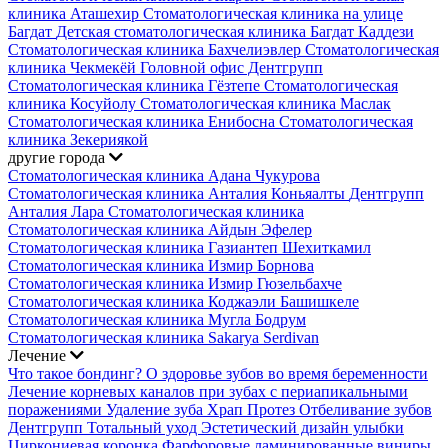
клиника Аташехир
Стоматологическая клиника на улице
Багдат
Детская стоматологическая клиника Багдат Каддези
Стоматологическая клиника Бахчелиэвлер
Стоматологическая
клиника Чекмекёй
Головной офис Дентгрупп
Стоматологическая клиника Гёзтепе
Стоматологическая
клиника Косуйолу
Стоматологическая клиника Маслак
Стоматологическая клиника Енибосна
Стоматологическая
клиника Зекериякой
другие города
Стоматологическая клиника Адана Чукурова
Стоматологическая клиника Анталия Коньяалты
Дентгрупп
Анталия Лара Стоматологическая клиника
Стоматологическая клиника Айдын Эфелер
Стоматологическая клиника Газиантеп Шехиткамил
Стоматологическая клиника Измир Борнова
Стоматологическая клиника Измир Гюзельбахче
Стоматологическая клиника Коджаэли Башишкеле
Стоматологическая клиника Мугла Бодрум
Стоматологическая клиника Sakarya Serdivan
Лечение
Что такое бондинг?
О здоровье зубов во время беременности
Лечение корневых каналов при зубах с периапикальными
поражениями
Удаление зуба
Храп Протез
Отбеливание зубов
Дентгрупп Тотальный уход
Эстетический дизайн улыбки
Циркониевая коронка
Фарфоровые ламинированные виниры