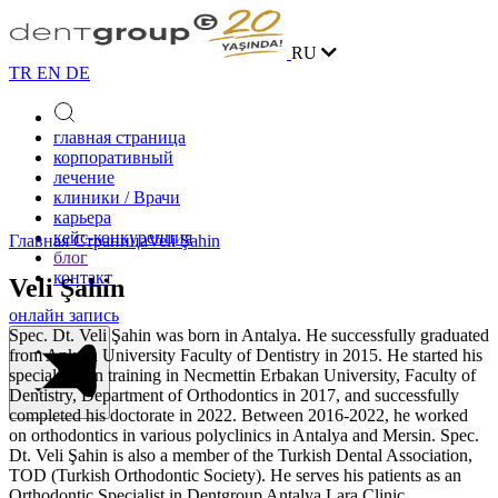
RU
TR
EN
DE
главная страница
корпоративный
лечение
клиники / Врачи
карьера
кейс-конкуренция
Главная Страница
Veli Şahin
блог
контакт
Veli Şahin
онлайн запись
Spec. Dt. Veli Şahin was born in Antalya. He successfully graduated
from Ankara University Faculty of Dentistry in 2015. He started his
specialization training in Necmettin Erbakan University, Faculty of
Dentistry, Department of Orthodontics in 2017, and successfully
completed his doctorate in 2022. Between 2016-2022, he worked
on orthodontics in various polyclinics in Antalya and Mersin. Spec.
Dt. Veli Şahin is also a member of the Turkish Dental Association,
TOD (Turkish Orthodontic Society). He serves his patients as an
Orthodontic Specialist in Dentgroup Antalya Lara Clinic.