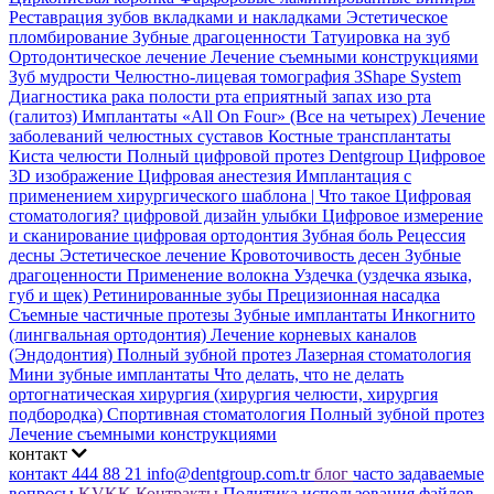
Реставрация зубов вкладками и накладками
Эстетическое
пломбирование
Зубные драгоценности
Татуировка на зуб
Ортодонтическое лечение
Лечение съемными конструкциями
Зуб мудрости
Челюстно-лицевая томография
3Shape System
Диагностика рака полости рта
еприятный запах изо рта
(галитоз)
Имплантаты «All On Four» (Все на четырех)
Лечение
заболеваний челюстных суставов
Костные трансплантаты
Киста челюсти
Полный цифровой протез Dentgroup
Цифровое
3D изображение
Цифровая анестезия
Имплантация с
применением хирургического шаблона |
Что такое Цифровая
стоматология?
цифровой дизайн улыбки
Цифровое измерение
и сканирование
цифровая ортодонтия
Зубная боль
Рецессия
десны
Эстетическое лечение
Кровоточивость десен
Зубные
драгоценности
Применение волокна
Уздечка (уздечка языка,
губ и щек)
Ретинированные зубы
Прецизионная насадка
Съемные частичные протезы
Зубные имплантаты
Инкогнито
(лингвальная ортодонтия)
Лечение корневых каналов
(Эндодонтия)
Полный зубной протез
Лазерная стоматология
Мини зубные имплантаты
Что делать, что не делать
ортогнатическая хирургия (хирургия челюсти, хирургия
подбородка)
Спортивная стоматология
Полный зубной протез
Лечение съемными конструкциями
контакт
контакт
444 88 21
info@dentgroup.com.tr
блог
часто задаваемые
вопросы
KVKK
Контракты
Политика использования файлов