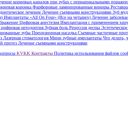
чение корневых каналов при зубах с периапикальными пораже
ониевая коронка
Фарфоровые ламинированные виниры
Реставр
донтическое лечение
Лечение съемными конструкциями
Зуб му
з)
Имплантаты «All On Four» (Все на четырех)
Лечение заболева
ображение
Цифровая анестезия
Имплантация с применением хиру
е
цифровая ортодонтия
Зубная боль
Рецессия десны
Эстетическое
ированные зубы
Прецизионная насадка Съемные частичные про
ез
Лазерная стоматология
Мини зубные имплантаты
Что делать, 
й протез
Лечение съемными конструкциями
 вопросы
KVKK
Контракты
Политика использования файлов coo