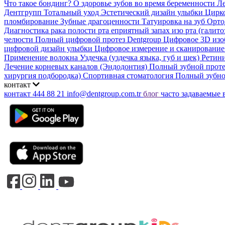
Что такое бондинг?
О здоровье зубов во время беременности
Ле
Дентгрупп Тотальный уход
Эстетический дизайн улыбки
Цирк
пломбирование
Зубные драгоценности
Татуировка на зуб
Орто
Диагностика рака полости рта
еприятный запах изо рта (галито
челюсти
Полный цифровой протез Dentgroup
Цифровое 3D из
цифровой дизайн улыбки
Цифровое измерение и сканировани
Применение волокна
Уздечка (уздечка языка, губ и щек)
Ретин
Лечение корневых каналов (Эндодонтия)
Полный зубной прот
хирургия подбородка)
Спортивная стоматология
Полный зубно
контакт
контакт
444 88 21
info@dentgroup.com.tr
блог
часто задаваемые