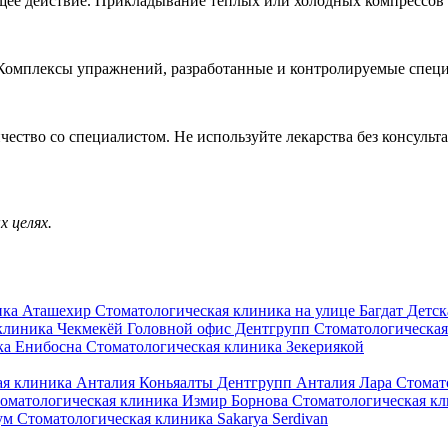
ее действие. Прикладывание тёплых или холодных компрессов п
 Комплексы упражнений, разработанные и контролируемые специ
чество со специалистом. Не используйте лекарства без консульт
 целях.
ика Аташехир
Стоматологическая клиника на улице Багдат
Детск
клиника Чекмекёй
Головной офис Дентгрупп
Стоматологическая
ка Енибосна
Стоматологическая клиника Зекериякой
ая клиника Анталия Коньяалты
Дентгрупп Анталия Лара Стомат
оматологическая клиника Измир Борнова
Стоматологическая к
рум
Стоматологическая клиника Sakarya Serdivan