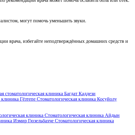
о рекомендации врача может помочь ослабить боль или отёк.
алистом, могут помочь уменьшить звуки.
ации врача, избегайте неподтверждённых домашних средств и
ая стоматологическая клиника Багдат Каддези
 клиника Гёзтепе
Стоматологическая клиника Косуйолу
ологическая клиника
Стоматологическая клиника Айдын
линика Измир Гюзельбахче
Стоматологическая клиника