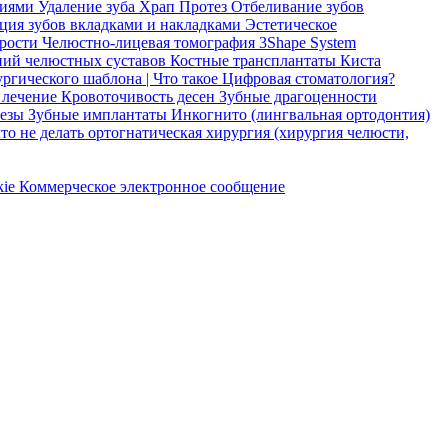
ниями
Удаление зуба
Храп Протез
Отбеливание зубов
ация зубов вкладками и накладками
Эстетическое
дрости
Челюстно-лицевая томография
3Shape System
ний челюстных суставов
Костные трансплантаты
Киста
ргического шаблона |
Что такое Цифровая стоматология?
 лечение
Кровоточивость десен
Зубные драгоценности
тезы
Зубные имплантаты
Инкогнито (лингвальная ортодонтия)
что не делать
ортогнатическая хирургия (хирургия челюсти,
kie
Коммерческое электронное сообщение