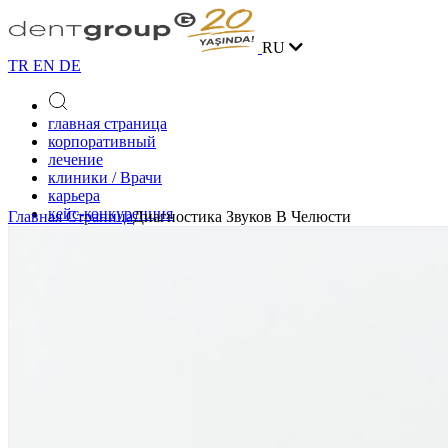
RU
TR
EN
DE
главная страница
корпоративный
лечение
клиники / Врачи
карьера
кейс-конкуренция
Главная Страница
Диагностика Звуков В Челюсти
блог
контакт
онлайн запись