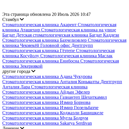
Эта страница обновлена 20 Июль 2026 10:47
Стамбул
Стоматологическая клиника Акарент
Стоматологическая
клиника Аташехир
Стоматологическая клиника на улице
Багдат
Детская стоматологическая клиника Багдат Каддези
Стоматологическая клиника Бахчелиэвлер
Стоматологическая
клиника Чекмекёй
Головной офис Дентгрупп
Стоматологическая клиника Гёзтепе
Стоматологическая
клиника Косуйолу
Стоматологическая клиника Маслак
Стоматологическая клиника Енибосна
Стоматологическая
клиника Зекериякой
другие города
Стоматологическая клиника Адана Чукурова
Стоматологическая клиника Анталия Коньяалты
Дентгрупп
Анталия Лара Стоматологическая клиника
Стоматологическая клиника Айдын Эфелер
Стоматологическая клиника Газиантеп Шехиткамил
Стоматологическая клиника Измир Борнова
Стоматологическая клиника Измир Гюзельбахче
Стоматологическая клиника Коджаэли Башишкеле
Стоматологическая клиника Мугла Бодрум
Стоматологическая клиника Sakarya Serdivan
Лечение