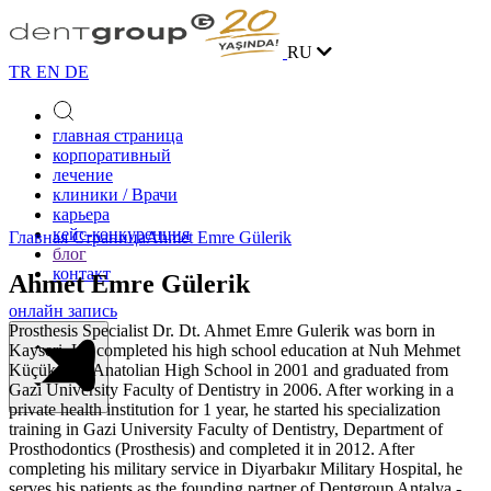
RU
TR
EN
DE
главная страница
корпоративный
лечение
клиники / Врачи
карьера
кейс-конкуренция
Главная Страница
Ahmet Emre Gülerik
блог
контакт
Ahmet Emre Gülerik
онлайн запись
Prosthesis Specialist Dr. Dt. Ahmet Emre Gulerik was born in
Kayseri. He completed his high school education at Nuh Mehmet
Küçükçalık Anatolian High School in 2001 and graduated from
Gazi University Faculty of Dentistry in 2006. After working in a
private health institution for 1 year, he started his specialization
training in Gazi University Faculty of Dentistry, Department of
Prosthodontics (Prosthesis) and completed it in 2012. After
completing his military service in Diyarbakır Military Hospital, he
serves his patients as the founding partner of Dentgroup Antalya -