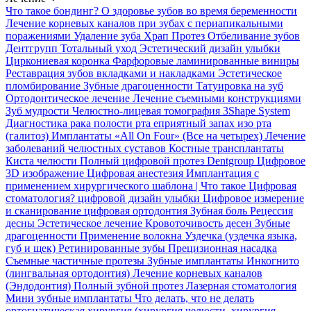
Что такое бондинг?
О здоровье зубов во время беременности
Лечение корневых каналов при зубах с периапикальными
поражениями
Удаление зуба
Храп Протез
Отбеливание зубов
Дентгрупп Тотальный уход
Эстетический дизайн улыбки
Циркониевая коронка
Фарфоровые ламинированные виниры
Реставрация зубов вкладками и накладками
Эстетическое
пломбирование
Зубные драгоценности
Татуировка на зуб
Ортодонтическое лечение
Лечение съемными конструкциями
Зуб мудрости
Челюстно-лицевая томография
3Shape System
Диагностика рака полости рта
еприятный запах изо рта
(галитоз)
Имплантаты «All On Four» (Все на четырех)
Лечение
заболеваний челюстных суставов
Костные трансплантаты
Киста челюсти
Полный цифровой протез Dentgroup
Цифровое
3D изображение
Цифровая анестезия
Имплантация с
применением хирургического шаблона |
Что такое Цифровая
стоматология?
цифровой дизайн улыбки
Цифровое измерение
и сканирование
цифровая ортодонтия
Зубная боль
Рецессия
десны
Эстетическое лечение
Кровоточивость десен
Зубные
драгоценности
Применение волокна
Уздечка (уздечка языка,
губ и щек)
Ретинированные зубы
Прецизионная насадка
Съемные частичные протезы
Зубные имплантаты
Инкогнито
(лингвальная ортодонтия)
Лечение корневых каналов
(Эндодонтия)
Полный зубной протез
Лазерная стоматология
Мини зубные имплантаты
Что делать, что не делать
ортогнатическая хирургия (хирургия челюсти, хирургия