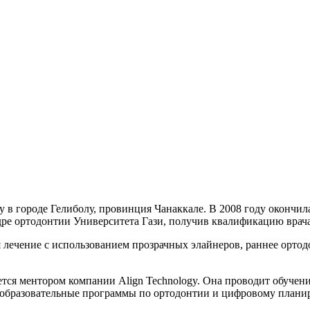
 в городе Гелиболу, провинция Чанаккале. В 2008 году окончила
ре ортодонтии Университета Гази, получив квалификацию врача
ечение с использованием прозрачных элайнеров, раннее ортодо
ется ментором компании Align Technology. Она проводит обучен
т образовательные программы по ортодонтии и цифровому плани