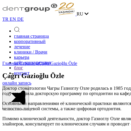
RU
TR
EN
DE
главная страница
корпоративный
лечение
клиники / Врачи
карьера
кейс-конкуренция
Главная Страница
Çağrı Gazioğlu Özle
блог
контакт
Çağrı Gazioğlu Özle
онлайн запись
Доктор стоматологии Чагры Газиоглу Озле родилась в 1985 году
году завершила докторскую программу по ортодонтии на кафед
Основными направлениями её клинической практики являются л
челюстно-лицевой системы, а также цифровая ортодонтия.
Помимо клинической деятельности, доктор Газиоглу Озле явля
элайнеров, консультирует по клиническим случаям и проводи