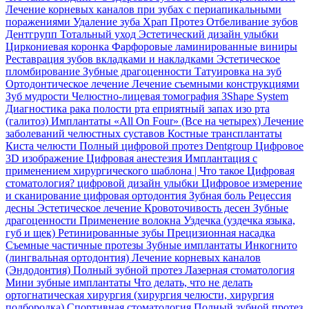
Лечение корневых каналов при зубах с периапикальными
поражениями
Удаление зуба
Храп Протез
Отбеливание зубов
Дентгрупп Тотальный уход
Эстетический дизайн улыбки
Циркониевая коронка
Фарфоровые ламинированные виниры
Реставрация зубов вкладками и накладками
Эстетическое
пломбирование
Зубные драгоценности
Татуировка на зуб
Ортодонтическое лечение
Лечение съемными конструкциями
Зуб мудрости
Челюстно-лицевая томография
3Shape System
Диагностика рака полости рта
еприятный запах изо рта
(галитоз)
Имплантаты «All On Four» (Все на четырех)
Лечение
заболеваний челюстных суставов
Костные трансплантаты
Киста челюсти
Полный цифровой протез Dentgroup
Цифровое
3D изображение
Цифровая анестезия
Имплантация с
применением хирургического шаблона |
Что такое Цифровая
стоматология?
цифровой дизайн улыбки
Цифровое измерение
и сканирование
цифровая ортодонтия
Зубная боль
Рецессия
десны
Эстетическое лечение
Кровоточивость десен
Зубные
драгоценности
Применение волокна
Уздечка (уздечка языка,
губ и щек)
Ретинированные зубы
Прецизионная насадка
Съемные частичные протезы
Зубные имплантаты
Инкогнито
(лингвальная ортодонтия)
Лечение корневых каналов
(Эндодонтия)
Полный зубной протез
Лазерная стоматология
Мини зубные имплантаты
Что делать, что не делать
ортогнатическая хирургия (хирургия челюсти, хирургия
подбородка)
Спортивная стоматология
Полный зубной протез