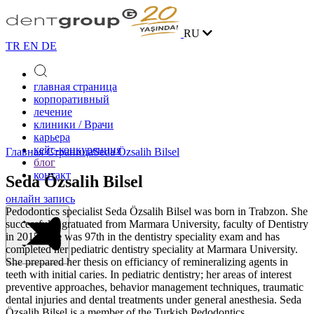
RU
TR
EN
DE
главная страница
корпоративный
лечение
клиники / Врачи
карьера
кейс-конкуренция
Главная Страница
Seda Özsalih Bilsel
блог
контакт
Seda Özsalih Bilsel
онлайн запись
Pedodontics specialist Seda Özsalih Bilsel was born in Trabzon. She
successfully gratuated from Marmara University, faculty of Dentistry
in 2015. She was 97th in the dentistry speciality exam and has
completed her pediatric dentistry speciality at Marmara University.
She prepared her thesis on efficiancy of remineralizing agents in
teeth with initial caries. In pediatric dentistry; her areas of interest
preventive approaches, behavior management techniques, traumatic
dental injuries and dental treatments under general anesthesia. Seda
Özsalih Bilsel is a member of the Turkish Pedodontics