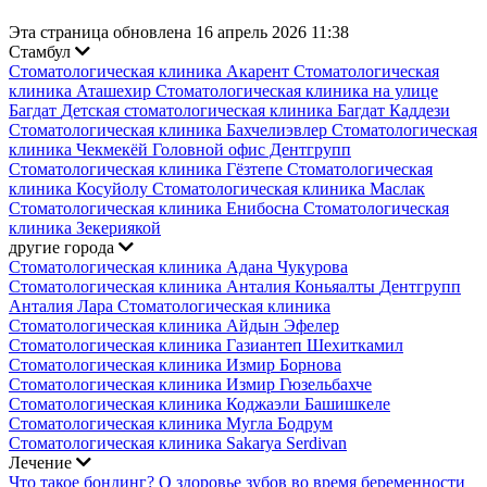
Эта страница обновлена 16 апрель 2026 11:38
Стамбул
Стоматологическая клиника Акарент
Стоматологическая
клиника Аташехир
Стоматологическая клиника на улице
Багдат
Детская стоматологическая клиника Багдат Каддези
Стоматологическая клиника Бахчелиэвлер
Стоматологическая
клиника Чекмекёй
Головной офис Дентгрупп
Стоматологическая клиника Гёзтепе
Стоматологическая
клиника Косуйолу
Стоматологическая клиника Маслак
Стоматологическая клиника Енибосна
Стоматологическая
клиника Зекериякой
другие города
Стоматологическая клиника Адана Чукурова
Стоматологическая клиника Анталия Коньяалты
Дентгрупп
Анталия Лара Стоматологическая клиника
Стоматологическая клиника Айдын Эфелер
Стоматологическая клиника Газиантеп Шехиткамил
Стоматологическая клиника Измир Борнова
Стоматологическая клиника Измир Гюзельбахче
Стоматологическая клиника Коджаэли Башишкеле
Стоматологическая клиника Мугла Бодрум
Стоматологическая клиника Sakarya Serdivan
Лечение
Что такое бондинг?
О здоровье зубов во время беременности