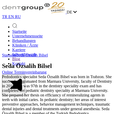
DE
TR
EN
RU
Startseite
Unternehmensseite
Behandlungen
Kliniken / Ärzte
Karriere
fallwettbewerb
Startseite
Seda Özsalih Bilsel
Blog
Kontakt
Seda Özsalih Bilsel
Online Terminvereinbarung
Pedodontics specialist Seda Özsalih Bilsel was born in Trabzon. She
successfully gratuated from Marmara University, faculty of Dentistry
in 2015. She was 97th in the dentistry speciality exam and has
completed her pediatric dentistry speciality at Marmara University.
She prepared her thesis on efficiancy of remineralizing agents in
teeth with initial caries. In pediatric dentistry; her areas of interest
preventive approaches, behavior management techniques, traumatic
dental injuries and dental treatments under general anesthesia. Seda
Özsalih Bilsel is a member of the Turkish Pedodontics