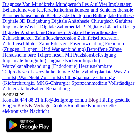
Diagnose Von Mundkrebs
Mundgeruch
lles Auf Vier Implantaten
Behandlung von Kiefergelenkerkrankungen und Schienentherapie
Knochentransplantate
Kieferzyste
Dentgroup Bolldigitale Prothese
Digitale 3D Bildgebung
Digitale Anästhesie
Chirurgisch Geführte
Implantate
Was Ist Digitale Zahnmedizin?
Digitales Lächeln-Design
Digitaler Abdruck und Scannen
Digitale Kieferorthopädie
Zahnschmerzen
Zahnfleischrezession
Zahnfleischrezession
Zahnfleischbluten
Zahn Edelstein
Faseranwendung
Frenulum
(Zungen - Lippen - Und Wangenbindung)
Betroffene Zähne
Herausnehmbare Teilprothesen Mit Präzisionsbefestigung
Implantate
Inkognito (Linguale Kieferorthopädie)
Wurzelkanalbehandlung (Endodontie)
Herausnehmbare
Teilprothesen
Laserzahnheilkunde
Mini Zahnimplantate
Was Zu
Tun Ist, Was Nicht Zu Tun Ist
Orthognathische Chirurgie
(Kieferchirurgie, MKG-Chirurgie)
Sportzahnmedizin
Vollständiger
Zahnersatz
Invisalign Behandlung
Kontakt
Kontakt
444 88 21
info@dentgroup.com.tr
Blog
Häufig gestellte
Fragen
KVKK
Verträge
Cookie-Richtlinie
Kommerzielle
elektronische Nachricht