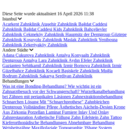
Diese Seite wurde aktualisiert 16 April 2026 11:38
Istanbul
Acarkent Zahnklinik
Ataşehir Zahnklinik
Bağdat Caddesi
Zahnklinik
Bağdat Caddesi Kids Zahnklinik
Bahçelievler
Zahnklinik
Çekmeköy Zahnklinik
Hauptsitz der Dentgroup
Göztepe
Zahnklinik
Koşuyolu Zahnklinik
Maslak Zahnklinik
Yenibosna
Zahnklinik
Zekeriyaköy Zahnklinik
Andere Städte
Adana Çukurova Zahnklinik
Antalya Konyaaltı Zahnklinik
Dentgroup Antalya Lara Zahnklinik
Aydın Efeler Zahnklinik
Gaziantep Şehitkamil Zahnklinik
Izmir Bornova Zahnklinik
Izmir
Güzelbahçe Zahnklinik
Kocaeli Başiskele Zahnklinik
Muğla
Bodrum Zahnklinik
Sakarya Serdivan Zahnklinik
Behandlungen
Was ist eine Bonding-Behandlung?
Wie wichtig ist ein
Zahnarztbesuch vor der Schwangerschaft?
Wurzelkanalbehandlung
bei Zähnen mit periapikalen Läsionen
Zahnextraktionsbehandlung
Schnarchen Lösung Mit "Schnarchprothese"
Zahnbleichen
Dentgroup Vollständige Pflege
Ästhetisches Aächeln-Design
Krone
Aus Zirkonia
Porzellan Laminat Furniere
Inlay Und Onlay
Zahnrestauration
Asthetische Füllung
Zahn Edelstein
Zahn Tattoo
Kieferorthopädische Behandlungen
Abnehmbare Behandlung
Weisheitszähne
Maxillofaziale Tomographie
3Shape System