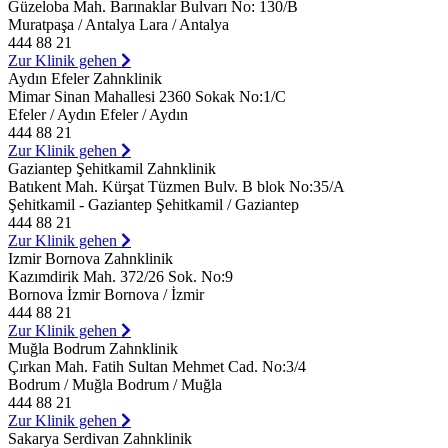
Güzeloba Mah. Barınaklar Bulvarı No: 130/B
Muratpaşa / Antalya Lara / Antalya
444 88 21
Zur Klinik gehen
Aydın Efeler Zahnklinik
Mimar Sinan Mahallesi 2360 Sokak No:1/C
Efeler / Aydın Efeler / Aydın
444 88 21
Zur Klinik gehen
Gaziantep Şehitkamil Zahnklinik
Batıkent Mah. Kürşat Tüzmen Bulv. B blok No:35/A
Şehitkamil - Gaziantep Şehitkamil / Gaziantep
444 88 21
Zur Klinik gehen
Izmir Bornova Zahnklinik
Kazımdirik Mah. 372/26 Sok. No:9
Bornova İzmir Bornova / İzmir
444 88 21
Zur Klinik gehen
Muğla Bodrum Zahnklinik
Çırkan Mah. Fatih Sultan Mehmet Cad. No:3/4
Bodrum / Muğla Bodrum / Muğla
444 88 21
Zur Klinik gehen
Sakarya Serdivan Zahnklinik