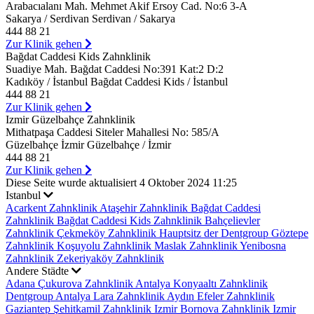
Arabacıalanı Mah. Mehmet Akif Ersoy Cad. No:6 3-A
Sakarya / Serdivan Serdivan / Sakarya
444 88 21
Zur Klinik gehen
Bağdat Caddesi Kids Zahnklinik
Suadiye Mah. Bağdat Caddesi No:391 Kat:2 D:2
Kadıköy / İstanbul Bağdat Caddesi Kids / İstanbul
444 88 21
Zur Klinik gehen
Izmir Güzelbahçe Zahnklinik
Mithatpaşa Caddesi Siteler Mahallesi No: 585/A
Güzelbahçe İzmir Güzelbahçe / İzmir
444 88 21
Zur Klinik gehen
Diese Seite wurde aktualisiert 4 Oktober 2024 11:25
Istanbul
Acarkent Zahnklinik
Ataşehir Zahnklinik
Bağdat Caddesi
Zahnklinik
Bağdat Caddesi Kids Zahnklinik
Bahçelievler
Zahnklinik
Çekmeköy Zahnklinik
Hauptsitz der Dentgroup
Göztepe
Zahnklinik
Koşuyolu Zahnklinik
Maslak Zahnklinik
Yenibosna
Zahnklinik
Zekeriyaköy Zahnklinik
Andere Städte
Adana Çukurova Zahnklinik
Antalya Konyaaltı Zahnklinik
Dentgroup Antalya Lara Zahnklinik
Aydın Efeler Zahnklinik
Gaziantep Şehitkamil Zahnklinik
Izmir Bornova Zahnklinik
Izmir