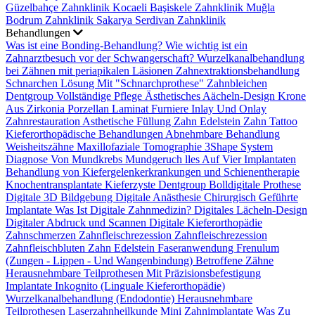
Güzelbahçe Zahnklinik
Kocaeli Başiskele Zahnklinik
Muğla
Bodrum Zahnklinik
Sakarya Serdivan Zahnklinik
Behandlungen
Was ist eine Bonding-Behandlung?
Wie wichtig ist ein
Zahnarztbesuch vor der Schwangerschaft?
Wurzelkanalbehandlung
bei Zähnen mit periapikalen Läsionen
Zahnextraktionsbehandlung
Schnarchen Lösung Mit "Schnarchprothese"
Zahnbleichen
Dentgroup Vollständige Pflege
Ästhetisches Aächeln-Design
Krone
Aus Zirkonia
Porzellan Laminat Furniere
Inlay Und Onlay
Zahnrestauration
Asthetische Füllung
Zahn Edelstein
Zahn Tattoo
Kieferorthopädische Behandlungen
Abnehmbare Behandlung
Weisheitszähne
Maxillofaziale Tomographie
3Shape System
Diagnose Von Mundkrebs
Mundgeruch
lles Auf Vier Implantaten
Behandlung von Kiefergelenkerkrankungen und Schienentherapie
Knochentransplantate
Kieferzyste
Dentgroup Bolldigitale Prothese
Digitale 3D Bildgebung
Digitale Anästhesie
Chirurgisch Geführte
Implantate
Was Ist Digitale Zahnmedizin?
Digitales Lächeln-Design
Digitaler Abdruck und Scannen
Digitale Kieferorthopädie
Zahnschmerzen
Zahnfleischrezession
Zahnfleischrezession
Zahnfleischbluten
Zahn Edelstein
Faseranwendung
Frenulum
(Zungen - Lippen - Und Wangenbindung)
Betroffene Zähne
Herausnehmbare Teilprothesen Mit Präzisionsbefestigung
Implantate
Inkognito (Linguale Kieferorthopädie)
Wurzelkanalbehandlung (Endodontie)
Herausnehmbare
Teilprothesen
Laserzahnheilkunde
Mini Zahnimplantate
Was Zu