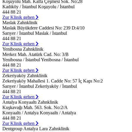
Koşuyolu Mah. Kalfa Çeşmesi Sok. No:28
Kadıköy / İstanbul Koşuyolu / İstanbul
444 88 21
Zur Klinik gehen
Maslak Zahnklinik
Maslak Büyükdere Caddesi No: 239 D:4/10
Sarıyer / İstanbul Maslak / İstanbul
444 88 21
Zur Klinik gehen
Yenibosna Zahnklinik
Merkez Mah. Atatürk Cad. No: 3/B
Yenibosna / İstanbul Yenibosna / İstanbul
444 88 21
Zur Klinik gehen
Zekeriyaköy Zahnklinik
Zekeriyaköy Mahallesi 1. Cadde No: 57 İç Kapı No:2
Sarıyer / İstanbul Zekeriyaköy / İstanbul
444 88 21
Zur Klinik gehen
Antalya Konyaaltı Zahnklinik
Kuşkavağı Mah. 563. Sok. No:2/A
Konyaaltı / Antalya Konyaaltı / Antalya
444 88 21
Zur Klinik gehen
Dentgroup Antalya Lara Zahnklinik