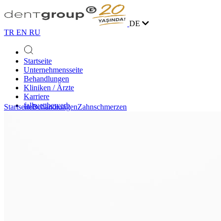
DE
TR
EN
RU
Startseite
Unternehmensseite
Behandlungen
Kliniken / Ärzte
Karriere
fallwettbewerb
Startseite
Behandlungen
Zahnschmerzen
Blog
Kontakt
Online Terminvereinbarung