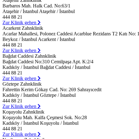
Ataşehir Zahnklinik
Barbaros Mah. Halk Cad. No:63/1
Ataşehir / İstanbul Ataşehir / İstanbul
444 88 21
Zur Klinik gehen
Acarkent Zahnklinik
Acarlar Mahallesi, Polonez Caddesi Acarblue Rezidans T2 Katı No: 
Beykoz / İstanbul Acarkent / İstanbul
444 88 21
Zur Klinik gehen
Bağdat Caddesi Zahnklinik
Bağdat Caddesi No:310 Cemilpaşa Apt. K:2/4
Kadıköy / İstanbul Bağdat Caddesi / İstanbul
444 88 21
Zur Klinik gehen
Göztepe Zahnklinik
Fahrettin Kerim Gökay Cad. No: 269 Sahrayıcedit
Kadıköy / İstanbul Göztepe / İstanbul
444 88 21
Zur Klinik gehen
Koşuyolu Zahnklinik
Koşuyolu Mah. Kalfa Çeşmesi Sok. No:28
Kadıköy / İstanbul Koşuyolu / İstanbul
444 88 21
Zur Klinik gehen