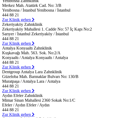
Yenibosna Zahnklinik
Merkez Mah. Atatürk Cad. No: 3/B
Yenibosna / İstanbul Yenibosna / İstanbul
444 88 21
Zur Klinik gehen
Zekeriyaköy Zahnklinik
Zekeriyaköy Mahallesi 1. Cadde No: 57 İç Kapı No:2
Sarıyer / İstanbul Zekeriyaköy / İstanbul
444 88 21
Zur Klinik gehen
Antalya Konyaaltı Zahnklinik
Kuşkavağı Mah. 563. Sok. No:2/A
Konyaaltı / Antalya Konyaaltı / Antalya
444 88 21
Zur Klinik gehen
Dentgroup Antalya Lara Zahnklinik
Güzeloba Mah. Barınaklar Bulvarı No: 130/B
Muratpaşa / Antalya Lara / Antalya
444 88 21
Zur Klinik gehen
Aydın Efeler Zahnklinik
Mimar Sinan Mahallesi 2360 Sokak No:1/C
Efeler / Aydın Efeler / Aydın
444 88 21
Zur Klinik gehen