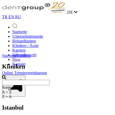
DE
TR
EN
RU
Startseite
Unternehmensseite
Behandlungen
Kliniken / Ärzte
Karriere
fallwettbewerb
Startseite
Kliniken
Blog
Kontakt
Kliniken
Online Terminvereinbarung
Sortieren
A > Z
Z > A
Istanbul