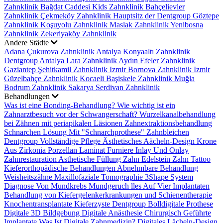
Zahnklinik
Bağdat Caddesi Kids Zahnklinik
Bahçelievler
Zahnklinik
Çekmeköy Zahnklinik
Hauptsitz der Dentgroup
Göztepe
Zahnklinik
Koşuyolu Zahnklinik
Maslak Zahnklinik
Yenibosna
Zahnklinik
Zekeriyaköy Zahnklinik
Andere Städte
Adana Çukurova Zahnklinik
Antalya Konyaaltı Zahnklinik
Dentgroup Antalya Lara Zahnklinik
Aydın Efeler Zahnklinik
Gaziantep Şehitkamil Zahnklinik
Izmir Bornova Zahnklinik
Izmir
Güzelbahçe Zahnklinik
Kocaeli Başiskele Zahnklinik
Muğla
Bodrum Zahnklinik
Sakarya Serdivan Zahnklinik
Behandlungen
Was ist eine Bonding-Behandlung?
Wie wichtig ist ein
Zahnarztbesuch vor der Schwangerschaft?
Wurzelkanalbehandlung
bei Zähnen mit periapikalen Läsionen
Zahnextraktionsbehandlung
Schnarchen Lösung Mit "Schnarchprothese"
Zahnbleichen
Dentgroup Vollständige Pflege
Ästhetisches Aächeln-Design
Krone
Aus Zirkonia
Porzellan Laminat Furniere
Inlay Und Onlay
Zahnrestauration
Asthetische Füllung
Zahn Edelstein
Zahn Tattoo
Kieferorthopädische Behandlungen
Abnehmbare Behandlung
Weisheitszähne
Maxillofaziale Tomographie
3Shape System
Diagnose Von Mundkrebs
Mundgeruch
lles Auf Vier Implantaten
Behandlung von Kiefergelenkerkrankungen und Schienentherapie
Knochentransplantate
Kieferzyste
Dentgroup Bolldigitale Prothese
Digitale 3D Bildgebung
Digitale Anästhesie
Chirurgisch Geführte
Implantate
Was Ist Digitale Zahnmedizin?
Digitales Lächeln-Design