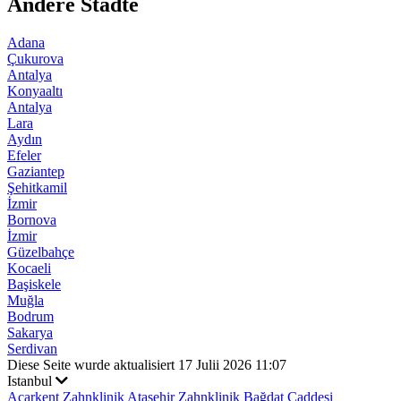
Andere Städte
Adana
Çukurova
Antalya
Konyaaltı
Antalya
Lara
Aydın
Efeler
Gaziantep
Şehitkamil
İzmir
Bornova
İzmir
Güzelbahçe
Kocaeli
Başiskele
Muğla
Bodrum
Sakarya
Serdivan
Diese Seite wurde aktualisiert 17 Julii 2026 11:07
Istanbul
Acarkent Zahnklinik
Ataşehir Zahnklinik
Bağdat Caddesi