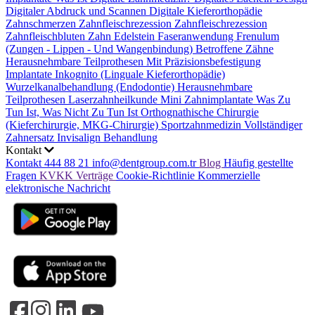
Digitaler Abdruck und Scannen
Digitale Kieferorthopädie
Zahnschmerzen
Zahnfleischrezession
Zahnfleischrezession
Zahnfleischbluten
Zahn Edelstein
Faseranwendung
Frenulum
(Zungen - Lippen - Und Wangenbindung)
Betroffene Zähne
Herausnehmbare Teilprothesen Mit Präzisionsbefestigung
Implantate
Inkognito (Linguale Kieferorthopädie)
Wurzelkanalbehandlung (Endodontie)
Herausnehmbare
Teilprothesen
Laserzahnheilkunde
Mini Zahnimplantate
Was Zu
Tun Ist, Was Nicht Zu Tun Ist
Orthognathische Chirurgie
(Kieferchirurgie, MKG-Chirurgie)
Sportzahnmedizin
Vollständiger
Zahnersatz
Invisalign Behandlung
Kontakt
Kontakt
444 88 21
info@dentgroup.com.tr
Blog
Häufig gestellte
Fragen
KVKK
Verträge
Cookie-Richtlinie
Kommerzielle
elektronische Nachricht