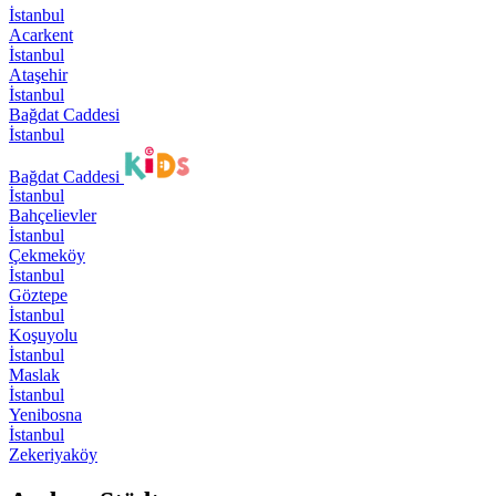
İstanbul
Acarkent
İstanbul
Ataşehir
İstanbul
Bağdat Caddesi
İstanbul
Bağdat Caddesi
İstanbul
Bahçelievler
İstanbul
Çekmeköy
İstanbul
Göztepe
İstanbul
Koşuyolu
İstanbul
Maslak
İstanbul
Yenibosna
İstanbul
Zekeriyaköy