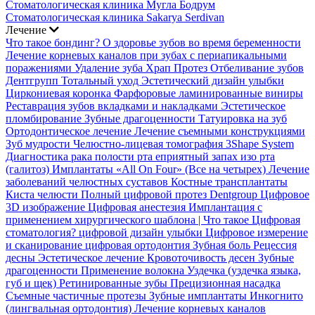
Стоматологическая клиника Мугла Бодрум
Стоматологическая клиника Sakarya Serdivan
Лечение
Что такое бондинг?
О здоровье зубов во время беременности
Лечение корневых каналов при зубах с периапикальными
поражениями
Удаление зуба
Храп Протез
Отбеливание зубов
Дентгрупп Тотальный уход
Эстетический дизайн улыбки
Циркониевая коронка
Фарфоровые ламинированные виниры
Реставрация зубов вкладками и накладками
Эстетическое
пломбирование
Зубные драгоценности
Татуировка на зуб
Ортодонтическое лечение
Лечение съемными конструкциями
Зуб мудрости
Челюстно-лицевая томография
3Shape System
Диагностика рака полости рта
еприятный запах изо рта
(галитоз)
Имплантаты «All On Four» (Все на четырех)
Лечение
заболеваний челюстных суставов
Костные трансплантаты
Киста челюсти
Полный цифровой протез Dentgroup
Цифровое
3D изображение
Цифровая анестезия
Имплантация с
применением хирургического шаблона |
Что такое Цифровая
стоматология?
цифровой дизайн улыбки
Цифровое измерение
и сканирование
цифровая ортодонтия
Зубная боль
Рецессия
десны
Эстетическое лечение
Кровоточивость десен
Зубные
драгоценности
Применение волокна
Уздечка (уздечка языка,
губ и щек)
Ретинированные зубы
Прецизионная насадка
Съемные частичные протезы
Зубные имплантаты
Инкогнито
(лингвальная ортодонтия)
Лечение корневых каналов