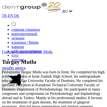
RU
TR
EN
DE
главная страница
корпоративный
лечение
клиники / Врачи
карьера
кейс-конкуренция
Главная Страница
Turgay Mutlu
блог
контакт
Turgay Mutlu
онлайн запись
Periodontist Turgay Mutlu was born in İzmir. He completed his high
school education at İzmir Atatürk High School, his undergraduate
education at Ege University Faculty of Dentistry. He completed his
specialty education in Karadeniz Technical University Faculty of
Dentistry Department of Periodontology. He participated in many
congresses and symposiums on Periodontology and Implantology
abroad and in Turkey. Mainly in his professional studies; It focuses
on the treatments of gum disease, the treatment of gingival
recessions, directed tissue regeneration and implant surgeries.