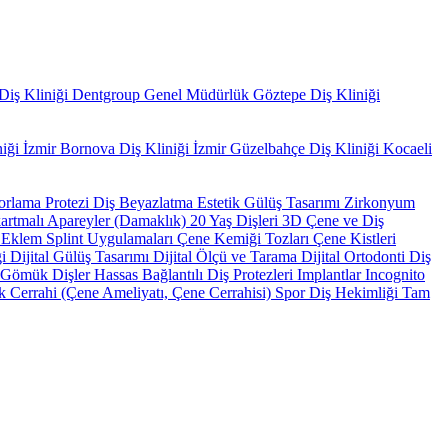
iş Kliniği
Dentgroup Genel Müdürlük
Göztepe Diş Kliniği
niği
İzmir Bornova Diş Kliniği
İzmir Güzelbahçe Diş Kliniği
Kocaeli
orlama Protezi
Diş Beyazlatma
Estetik Gülüş Tasarımı
Zirkonyum
artmalı Apareyler (Damaklık)
20 Yaş Dişleri
3D Çene ve Diş
e Eklem Splint Uygulamaları
Çene Kemiği Tozları
Çene Kistleri
ği
Dijital Gülüş Tasarımı
Dijital Ölçü ve Tarama
Dijital Ortodonti
Diş
Gömük Dişler
Hassas Bağlantılı Diş Protezleri
Implantlar
Incognito
k Cerrahi (Çene Ameliyatı, Çene Cerrahisi)
Spor Diş Hekimliği
Tam