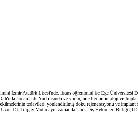
mini İzmir Atatürk Lisesi'nde, lisans öğrenimini ise Ege Üniversitesi 
Dalı'nda tamamladı. Yurt dışında ve yurt içinde Periodontoloji ve İmpl
 eti çekilmelerinin tedavileri, yönlendirilmiş doku rejenerasyonu ve impla
r. Uzm. Dt. Turgay Mutlu aynı zamanda Türk Diş Hekimleri Birliği (TD