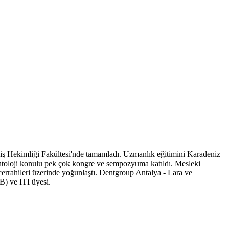
Diş Hekimliği Fakültesi'nde tamamladı. Uzmanlık eğitimini Karadeniz
antoloji konulu pek çok kongre ve sempozyuma katıldı. Mesleki
nt cerrahileri üzerinde yoğunlaştı. Dentgroup Antalya - Lara ve
B) ve ITI üyesi.