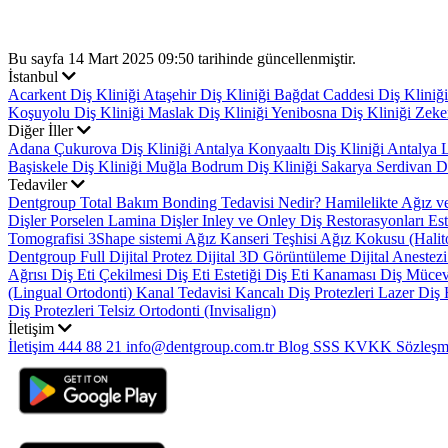
Bu sayfa 14 Mart 2025 09:50 tarihinde güncellenmiştir.
İstanbul
Acarkent Diş Kliniği
Ataşehir Diş Kliniği
Bağdat Caddesi Diş Kliniğ
Koşuyolu Diş Kliniği
Maslak Diş Kliniği
Yenibosna Diş Kliniği
Zeke
Diğer İller
Adana Çukurova Diş Kliniği
Antalya Konyaaltı Diş Kliniği
Antalya L
Başiskele Diş Kliniği
Muğla Bodrum Diş Kliniği
Sakarya Serdivan Di
Tedaviler
Dentgroup Total Bakım
Bonding Tedavisi Nedir?
Hamilelikte Ağız v
Dişler
Porselen Lamina Dişler
Inley ve Onley Diş Restorasyonları
Es
Tomografisi
3Shape sistemi
Ağız Kanseri Teşhisi
Ağız Kokusu (Halit
Dentgroup Full Dijital Protez
Dijital 3D Görüntüleme
Dijital Anestez
Ağrısı
Diş Eti Çekilmesi
Diş Eti Estetiği
Diş Eti Kanaması
Diş Mücevh
(Lingual Ortodonti)
Kanal Tedavisi
Kancalı Diş Protezleri
Lazer Diş 
Diş Protezleri
Telsiz Ortodonti (Invisalign)
İletişim
İletişim
444 88 21
info@dentgroup.com.tr
Blog
SSS
KVKK
Sözleşm