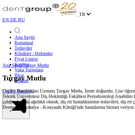
TR
EN
DE
RU
Ana Sayfa
Kurumsal
Tedaviler
Klinikler / Hekimler
Fiyat Listesi
Kariyer
Ana Sayfa
Turgay Mutlu
Vaka Yarışması
Blog
Turgay Mutlu
İletişim
Diş Eti Hastalıkları Uzmanı Turgay Mutlu, İzmir doğumlu. Lise öğreni
Online Randevu
Teknik Üniversitesi Diş Hekimliği Fakültesi Periodontoloji Anabilim 
çalışmalarında ağırlıklı olarak; diş eti hastalıklarının tedavileri, diş
Dentgroup Antalya - Konyaaltı Kliniği'nde hastalarına hizmet veriyo