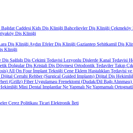
i
Bağdat Caddesi Kids Diş Kliniği
Bahçelievler Diş Kliniği
Çekmeköy D
riyaköy Diş Kliniği
ara Diş Kliniği
Aydın Efeler Diş Kliniği
Gaziantep Şehitkamil Diş Kli
ş Kliniği
e Diş Sağlığı
Diş Çekimi Tedavisi
Lezyonlu Dişlerde Kanal Tedavisi
H
tetik Dolgular
Diş Kristali
Diş Dövmesi
Ortodontik Tedaviler
Takıp Çık
osis)
All On Four İmplant Tekniği
Çene Eklem Hastalıkları Tedavisi v
i
Dijital Cerrahi Rehber (Surgical Guided Implants)
Dijital Diş Hekimli
eri (Grillz)
Fiber Uygulaması
Frenektomi (Dudak/Dil Bağı Alınması)
Hekimliği
Mini Dental Implantlar
Ne Yapmalı Ne Yapmamalı
Ortognati
eler
Çerez Politikası
Ticari Elektronik İleti