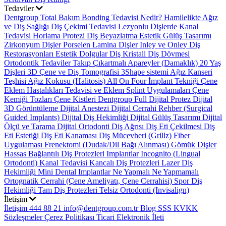
Tedaviler
Dentgroup Total Bakım
Bonding Tedavisi Nedir?
Hamilelikte Ağız
ve Diş Sağlığı
Diş Çekimi Tedavisi
Lezyonlu Dişlerde Kanal
Tedavisi
Horlama Protezi
Diş Beyazlatma
Estetik Gülüş Tasarımı
Zirkonyum Dişler
Porselen Lamina Dişler
Inley ve Onley Diş
Restorasyonları
Estetik Dolgular
Diş Kristali
Diş Dövmesi
Ortodontik Tedaviler
Takıp Çıkartmalı Apareyler (Damaklık)
20 Yaş
Dişleri
3D Çene ve Diş Tomografisi
3Shape sistemi
Ağız Kanseri
Teşhisi
Ağız Kokusu (Halitosis)
All On Four İmplant Tekniği
Çene
Eklem Hastalıkları Tedavisi ve Eklem Splint Uygulamaları
Çene
Kemiği Tozları
Çene Kistleri
Dentgroup Full Dijital Protez
Dijital
3D Görüntüleme
Dijital Anestezi
Dijital Cerrahi Rehber (Surgical
Guided Implants)
Dijital Diş Hekimliği
Dijital Gülüş Tasarımı
Dijital
Ölçü ve Tarama
Dijital Ortodonti
Diş Ağrısı
Diş Eti Çekilmesi
Diş
Eti Estetiği
Diş Eti Kanaması
Diş Mücevheri (Grillz)
Fiber
Uygulaması
Frenektomi (Dudak/Dil Bağı Alınması)
Gömük Dişler
Hassas Bağlantılı Diş Protezleri
Implantlar
Incognito (Lingual
Ortodonti)
Kanal Tedavisi
Kancalı Diş Protezleri
Lazer Diş
Hekimliği
Mini Dental Implantlar
Ne Yapmalı Ne Yapmamalı
Ortognatik Cerrahi (Çene Ameliyatı, Çene Cerrahisi)
Spor Diş
Hekimliği
Tam Diş Protezleri
Telsiz Ortodonti (Invisalign)
İletişim
İletişim
444 88 21
info@dentgroup.com.tr
Blog
SSS
KVKK
Sözleşmeler
Çerez Politikası
Ticari Elektronik İleti