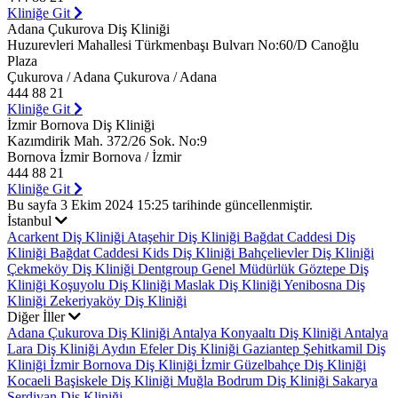
Kliniğe Git
Adana Çukurova Diş Kliniği
Huzurevleri Mahallesi Türkmenbaşı Bulvarı No:60/D Canoğlu
Plaza
Çukurova / Adana Çukurova / Adana
444 88 21
Kliniğe Git
İzmir Bornova Diş Kliniği
Kazımdirik Mah. 372/26 Sok. No:9
Bornova İzmir Bornova / İzmir
444 88 21
Kliniğe Git
Bu sayfa 3 Ekim 2024 15:25 tarihinde güncellenmiştir.
İstanbul
Acarkent Diş Kliniği
Ataşehir Diş Kliniği
Bağdat Caddesi Diş
Kliniği
Bağdat Caddesi Kids Diş Kliniği
Bahçelievler Diş Kliniği
Çekmeköy Diş Kliniği
Dentgroup Genel Müdürlük
Göztepe Diş
Kliniği
Koşuyolu Diş Kliniği
Maslak Diş Kliniği
Yenibosna Diş
Kliniği
Zekeriyaköy Diş Kliniği
Diğer İller
Adana Çukurova Diş Kliniği
Antalya Konyaaltı Diş Kliniği
Antalya
Lara Diş Kliniği
Aydın Efeler Diş Kliniği
Gaziantep Şehitkamil Diş
Kliniği
İzmir Bornova Diş Kliniği
İzmir Güzelbahçe Diş Kliniği
Kocaeli Başiskele Diş Kliniği
Muğla Bodrum Diş Kliniği
Sakarya
Serdivan Diş Kliniği