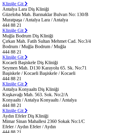
Kliniğe Git
Antalya Lara Diş Kliniği
Güzeloba Mah. Barınaklar Bulvarı No: 130/B
Muratpaşa / Antalya Lara / Antalya
444 88 21
Kliniğe Git
Muğla Bodrum Diş Kliniği
Çırkan Mah. Fatih Sultan Mehmet Cad. No:3/4
Bodrum / Muğla Bodrum / Muğla
444 88 21
Kliniğe Git
Kocaeli Başiskele Diş Kliniği
Seymen Mah. D130 Karayolu 65. Sk. No:71
Başiskele / Kocaeli Başiskele / Kocaeli
444 88 21
Kliniğe Git
Antalya Konyaaltı Diş Kliniği
Kuşkavağı Mah. 563. Sok. No:2/A
Konyaaltı / Antalya Konyaaltı / Antalya
444 88 21
Kliniğe Git
Aydın Efeler Diş Kliniği
Mimar Sinan Mahallesi 2360 Sokak No:1/C
Efeler / Aydın Efeler / Aydın
444 88 21