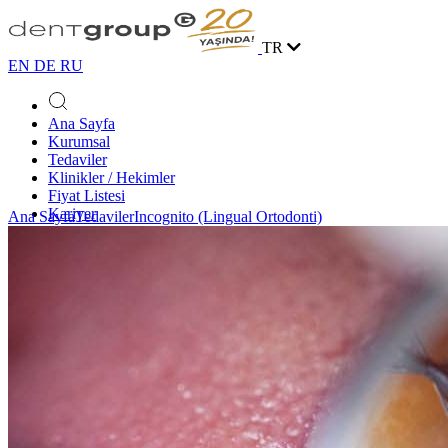
TR
EN
DE
RU
Ana Sayfa
Kurumsal
Tedaviler
Klinikler / Hekimler
Fiyat Listesi
Kariyer
Ana Sayfa
Tedaviler
Incognito (Lingual Ortodonti)
Vaka Yarışması
Blog
İletişim
Online Randevu