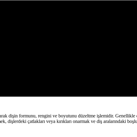
ak dişin formunu, rengini ve boyutunu düzeltme işlemidir. Genellikle diş
k, dişlerdeki çatlakları veya kırıkları onarmak ve diş aralarındaki boşlu