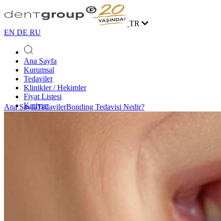
TR
EN
DE
RU
Ana Sayfa
Kurumsal
Tedaviler
Klinikler / Hekimler
Fiyat Listesi
Kariyer
Ana Sayfa
Tedaviler
Bonding Tedavisi Nedir?
Vaka Yarışması
Blog
İletişim
Online Randevu