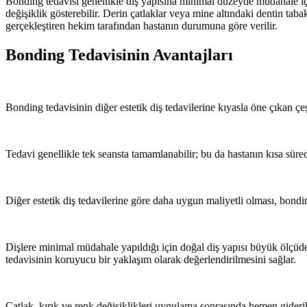
Bonding tedavisi genellikle diş yapısına minimal düzeyde müdahale iç
değişiklik gösterebilir. Derin çatlaklar veya mine altındaki dentin tab
gerçekleştiren hekim tarafından hastanın durumuna göre verilir.
Bonding Tedavisinin Avantajları
Bonding tedavisinin diğer estetik diş tedavilerine kıyasla öne çıkan çeş
Tedavi genellikle tek seansta tamamlanabilir; bu da hastanın kısa süre
Diğer estetik diş tedavilerine göre daha uygun maliyetli olması, bonding 
Dişlere minimal müdahale yapıldığı için doğal diş yapısı büyük ölçüd
tedavisinin koruyucu bir yaklaşım olarak değerlendirilmesini sağlar.
Çatlak, kırık ve renk değişiklikleri uygulama sonrasında hemen giderile