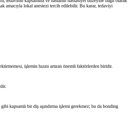
m, tedavinin kapsamına ve hastanın hassasiyet düzeyine bağlı olarak
 amacıyla lokal anestezi tercih edilebilir. Bu karar, tedaviyi
tirmemesi, işlemin hızını artıran önemli faktörlerden biridir.
dir.
 gibi kapsamlı bir diş aşındırma işlemi gerekmez; bu da bonding