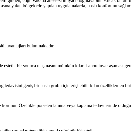
erdiğinden, çoğu vakada anestezi ihtiyacı doğmayabilir. Ancak bu duru
akasına yakın bölgelerde yapılan uygulamalarda, hasta konforunu sağlamak
itli avantajları bulunmaktadır.
de estetik bir sonuca ulaşmasını mümkün kılar. Laboratuvar aşaması gerek
tedavisini geniş bir hasta grubu için erişilebilir kılan özelliklerden biri
e korunur. Özellikle porselen lamina veya kaplama tedavilerinde olduğu
bilir; sonuçlar genellikle anında görünür hâle gelir.