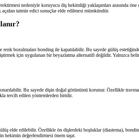
rektirmesi nedeniyle koruyucu diş hekimliği yaklaşımları arasında öne 
tik açıdan tatmin edici sonuçlar elde edilmesi mümkündür.
lanır?
ze renk bozulmaları bonding ile kapatılabilir. Bu sayede gülüş estetiği
tirmek için uygulanan bir beyazlatma alternatifi değildir. Yalnızca belir
onarılabilir. Bu sayede dişin doğal görünümü korunur. Özellikle travma 
a tercih edilen yöntemlerden biridir.
lüş elde edilebilir. Özellikle ön dişlerdeki boşluklar (diastema), bonding
in hekimin değerlendirmesi önem taşır.