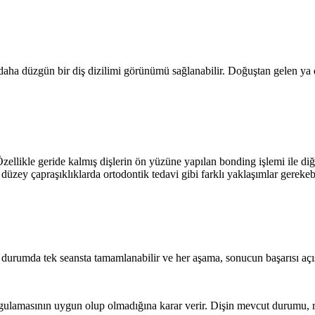
ek daha düzgün bir diş dizilimi görünümü sağlanabilir. Doğuştan gelen ya
llikle geride kalmış dişlerin ön yüzüne yapılan bonding işlemi ile diğ
i düzey çapraşıklıklarda ortodontik tedavi gibi farklı yaklaşımlar gerekebi
 durumda tek seansta tamamlanabilir ve her aşama, sonucun başarısı açı
ygulamasının uygun olup olmadığına karar verir. Dişin mevcut durumu, re