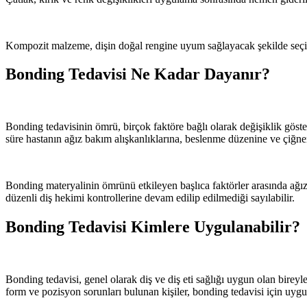
Kompozit malzeme, dişin doğal rengine uyum sağlayacak şekilde seçileb
Bonding Tedavisi Ne Kadar Dayanır?
Bonding tedavisinin ömrü, birçok faktöre bağlı olarak değişiklik göster
süre hastanın ağız bakım alışkanlıklarına, beslenme düzenine ve çiğnem
Bonding materyalinin ömrünü etkileyen başlıca faktörler arasında ağız h
düzenli diş hekimi kontrollerine devam edilip edilmediği sayılabilir.
Bonding Tedavisi Kimlere Uygulanabilir?
Bonding tedavisi, genel olarak diş ve diş eti sağlığı uygun olan bireyl
form ve pozisyon sorunları bulunan kişiler, bonding tedavisi için uygun