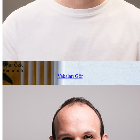
Onur Özle
Endodonti
Vakaları Gör