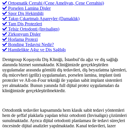
Ortognatik Cerrahi (Çene Ameliyatı, Çene Cerrahisi)
Porselen Lamina Dişler
Spor Diş Hekimliği
Takıp Çıkartmalı Apareyler (Damaklık)
Tam Diş Protezleri
Telsiz Ortodonti (Invisalign)
Zirkonyum Dişler
Horlama Protezi
Bonding Tedavisi Nedir?
Hamilelikte Ağız ve Diş Sağlığı
Dentgroup Koşuyolu Diş Kliniği, İstanbul’da ağız ve diş sağlığı
alanında hizmet sunmaktadır. Kliniğimizde gerçekleştirilen
uygulamalar arasında gömülü diş tedavileri, diş beyazlatma işlemleri,
diş mücevheri (grillz) uygulamaları, porselen lamina, implant üstü
protezler ve All-on-Four tekniği ile yapılan sabit implant sistemleri
yer almaktadır. Bunun yanında full dijital protez uygulamaları da
kliniğimizde gerçekleştirilmektedir.
Ortodontik tedaviler kapsamında hem klasik sabit tedavi yöntemleri
hem de şeffaf plaklarla yapılan telsiz ortodonti (Invisalign) çözümleri
sunulmaktadır. Ayrıca dijital ortodonti planlaması ile tedavi süreçleri
öncesinde dijital analizler yapılmaktadır. Kanal tedavileri, lazer