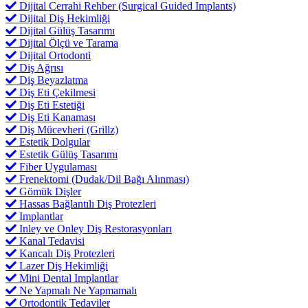
Dijital Cerrahi Rehber (Surgical Guided Implants)
Dijital Diş Hekimliği
Dijital Gülüş Tasarımı
Dijital Ölçü ve Tarama
Dijital Ortodonti
Diş Ağrısı
Diş Beyazlatma
Diş Eti Çekilmesi
Diş Eti Estetiği
Diş Eti Kanaması
Diş Mücevheri (Grillz)
Estetik Dolgular
Estetik Gülüş Tasarımı
Fiber Uygulaması
Frenektomi (Dudak/Dil Bağı Alınması)
Gömük Dişler
Hassas Bağlantılı Diş Protezleri
Implantlar
Inley ve Onley Diş Restorasyonları
Kanal Tedavisi
Kancalı Diş Protezleri
Lazer Diş Hekimliği
Mini Dental Implantlar
Ne Yapmalı Ne Yapmamalı
Ortodontik Tedaviler