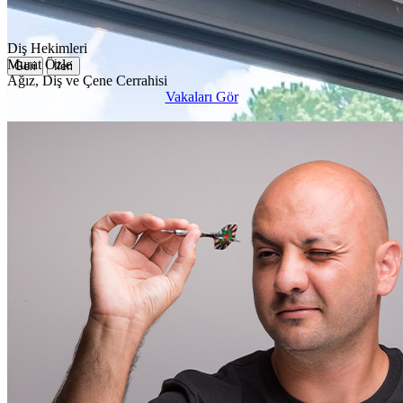
Diş Hekimleri
Murat Özle
Geri
İleri
Ağız, Diş ve Çene Cerrahisi
Vakaları Gör