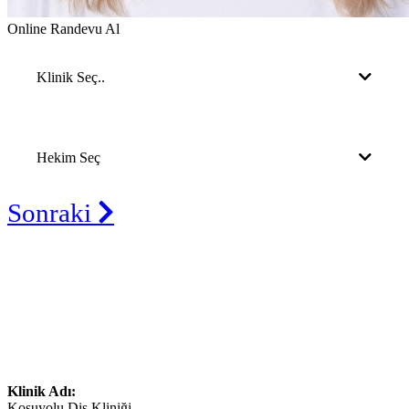
Online Randevu Al
Klinik Seç..
Hekim Seç
Sonraki
Klinik Adı:
Koşuyolu Diş Kliniği