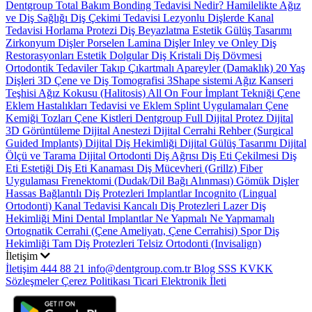
Dentgroup Total Bakım
Bonding Tedavisi Nedir?
Hamilelikte Ağız
ve Diş Sağlığı
Diş Çekimi Tedavisi
Lezyonlu Dişlerde Kanal
Tedavisi
Horlama Protezi
Diş Beyazlatma
Estetik Gülüş Tasarımı
Zirkonyum Dişler
Porselen Lamina Dişler
Inley ve Onley Diş
Restorasyonları
Estetik Dolgular
Diş Kristali
Diş Dövmesi
Ortodontik Tedaviler
Takıp Çıkartmalı Apareyler (Damaklık)
20 Yaş
Dişleri
3D Çene ve Diş Tomografisi
3Shape sistemi
Ağız Kanseri
Teşhisi
Ağız Kokusu (Halitosis)
All On Four İmplant Tekniği
Çene
Eklem Hastalıkları Tedavisi ve Eklem Splint Uygulamaları
Çene
Kemiği Tozları
Çene Kistleri
Dentgroup Full Dijital Protez
Dijital
3D Görüntüleme
Dijital Anestezi
Dijital Cerrahi Rehber (Surgical
Guided Implants)
Dijital Diş Hekimliği
Dijital Gülüş Tasarımı
Dijital
Ölçü ve Tarama
Dijital Ortodonti
Diş Ağrısı
Diş Eti Çekilmesi
Diş
Eti Estetiği
Diş Eti Kanaması
Diş Mücevheri (Grillz)
Fiber
Uygulaması
Frenektomi (Dudak/Dil Bağı Alınması)
Gömük Dişler
Hassas Bağlantılı Diş Protezleri
Implantlar
Incognito (Lingual
Ortodonti)
Kanal Tedavisi
Kancalı Diş Protezleri
Lazer Diş
Hekimliği
Mini Dental Implantlar
Ne Yapmalı Ne Yapmamalı
Ortognatik Cerrahi (Çene Ameliyatı, Çene Cerrahisi)
Spor Diş
Hekimliği
Tam Diş Protezleri
Telsiz Ortodonti (Invisalign)
İletişim
İletişim
444 88 21
info@dentgroup.com.tr
Blog
SSS
KVKK
Sözleşmeler
Çerez Politikası
Ticari Elektronik İleti