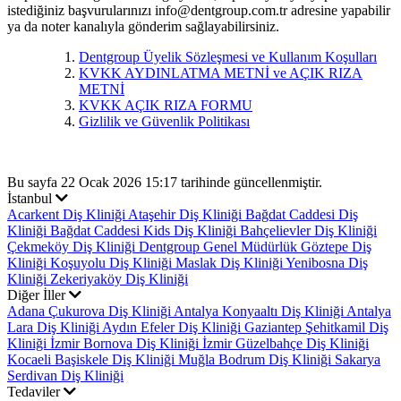
istediğiniz başvurularınızı
info@dentgroup.com.tr
adresine yapabilir
ya da noter kanalıyla gönderim sağlayabilirsiniz.
Dentgroup Üyelik Sözleşmesi ve Kullanım Koşulları
KVKK AYDINLATMA METNİ ve AÇIK RIZA
METNİ
KVKK AÇIK RIZA FORMU
Gizlilik ve Güvenlik Politikası
Bu sayfa 22 Ocak 2026 15:17 tarihinde güncellenmiştir.
İstanbul
Acarkent Diş Kliniği
Ataşehir Diş Kliniği
Bağdat Caddesi Diş
Kliniği
Bağdat Caddesi Kids Diş Kliniği
Bahçelievler Diş Kliniği
Çekmeköy Diş Kliniği
Dentgroup Genel Müdürlük
Göztepe Diş
Kliniği
Koşuyolu Diş Kliniği
Maslak Diş Kliniği
Yenibosna Diş
Kliniği
Zekeriyaköy Diş Kliniği
Diğer İller
Adana Çukurova Diş Kliniği
Antalya Konyaaltı Diş Kliniği
Antalya
Lara Diş Kliniği
Aydın Efeler Diş Kliniği
Gaziantep Şehitkamil Diş
Kliniği
İzmir Bornova Diş Kliniği
İzmir Güzelbahçe Diş Kliniği
Kocaeli Başiskele Diş Kliniği
Muğla Bodrum Diş Kliniği
Sakarya
Serdivan Diş Kliniği
Tedaviler