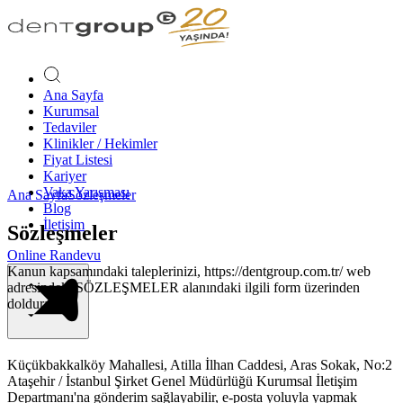
Ana Sayfa
Kurumsal
Tedaviler
Klinikler / Hekimler
Fiyat Listesi
Kariyer
Vaka Yarışması
Ana Sayfa
Sözleşmeler
Blog
İletişim
Sözleşmeler
Online Randevu
Kanun kapsamındaki taleplerinizi, https://dentgroup.com.tr/ web
adresindeki SÖZLEŞMELER alanındaki ilgili form üzerinden
doldurarak;
Küçükbakkalköy Mahallesi, Atilla İlhan Caddesi, Aras Sokak, No:2
Ataşehir / İstanbul Şirket Genel Müdürlüğü Kurumsal İletişim
Departmanı'na gönderim sağlayabilir, e-posta yoluyla yapmak