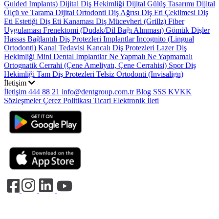
Guided Implants)
Dijital Diş Hekimliği
Dijital Gülüş Tasarımı
Dijital
Ölçü ve Tarama
Dijital Ortodonti
Diş Ağrısı
Diş Eti Çekilmesi
Diş
Eti Estetiği
Diş Eti Kanaması
Diş Mücevheri (Grillz)
Fiber
Uygulaması
Frenektomi (Dudak/Dil Bağı Alınması)
Gömük Dişler
Hassas Bağlantılı Diş Protezleri
Implantlar
Incognito (Lingual
Ortodonti)
Kanal Tedavisi
Kancalı Diş Protezleri
Lazer Diş
Hekimliği
Mini Dental Implantlar
Ne Yapmalı Ne Yapmamalı
Ortognatik Cerrahi (Çene Ameliyatı, Çene Cerrahisi)
Spor Diş
Hekimliği
Tam Diş Protezleri
Telsiz Ortodonti (Invisalign)
İletişim
İletişim
444 88 21
info@dentgroup.com.tr
Blog
SSS
KVKK
Sözleşmeler
Çerez Politikası
Ticari Elektronik İleti