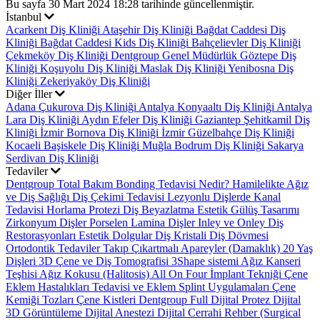
Bu sayfa 30 Mart 2024 18:28 tarihinde güncellenmiştir.
İstanbul
Acarkent Diş Kliniği
Ataşehir Diş Kliniği
Bağdat Caddesi Diş
Kliniği
Bağdat Caddesi Kids Diş Kliniği
Bahçelievler Diş Kliniği
Çekmeköy Diş Kliniği
Dentgroup Genel Müdürlük
Göztepe Diş
Kliniği
Koşuyolu Diş Kliniği
Maslak Diş Kliniği
Yenibosna Diş
Kliniği
Zekeriyaköy Diş Kliniği
Diğer İller
Adana Çukurova Diş Kliniği
Antalya Konyaaltı Diş Kliniği
Antalya
Lara Diş Kliniği
Aydın Efeler Diş Kliniği
Gaziantep Şehitkamil Diş
Kliniği
İzmir Bornova Diş Kliniği
İzmir Güzelbahçe Diş Kliniği
Kocaeli Başiskele Diş Kliniği
Muğla Bodrum Diş Kliniği
Sakarya
Serdivan Diş Kliniği
Tedaviler
Dentgroup Total Bakım
Bonding Tedavisi Nedir?
Hamilelikte Ağız
ve Diş Sağlığı
Diş Çekimi Tedavisi
Lezyonlu Dişlerde Kanal
Tedavisi
Horlama Protezi
Diş Beyazlatma
Estetik Gülüş Tasarımı
Zirkonyum Dişler
Porselen Lamina Dişler
Inley ve Onley Diş
Restorasyonları
Estetik Dolgular
Diş Kristali
Diş Dövmesi
Ortodontik Tedaviler
Takıp Çıkartmalı Apareyler (Damaklık)
20 Yaş
Dişleri
3D Çene ve Diş Tomografisi
3Shape sistemi
Ağız Kanseri
Teşhisi
Ağız Kokusu (Halitosis)
All On Four İmplant Tekniği
Çene
Eklem Hastalıkları Tedavisi ve Eklem Splint Uygulamaları
Çene
Kemiği Tozları
Çene Kistleri
Dentgroup Full Dijital Protez
Dijital
3D Görüntüleme
Dijital Anestezi
Dijital Cerrahi Rehber (Surgical