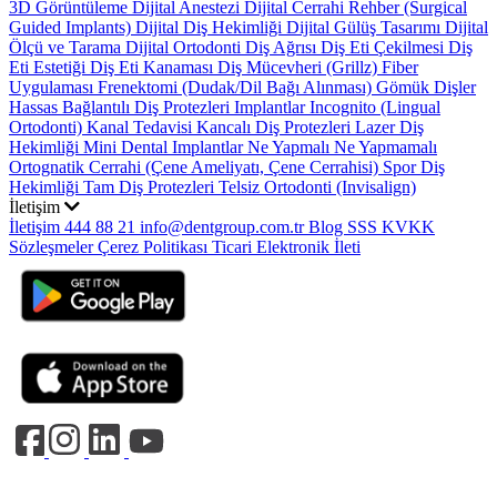
3D Görüntüleme
Dijital Anestezi
Dijital Cerrahi Rehber (Surgical
Guided Implants)
Dijital Diş Hekimliği
Dijital Gülüş Tasarımı
Dijital
Ölçü ve Tarama
Dijital Ortodonti
Diş Ağrısı
Diş Eti Çekilmesi
Diş
Eti Estetiği
Diş Eti Kanaması
Diş Mücevheri (Grillz)
Fiber
Uygulaması
Frenektomi (Dudak/Dil Bağı Alınması)
Gömük Dişler
Hassas Bağlantılı Diş Protezleri
Implantlar
Incognito (Lingual
Ortodonti)
Kanal Tedavisi
Kancalı Diş Protezleri
Lazer Diş
Hekimliği
Mini Dental Implantlar
Ne Yapmalı Ne Yapmamalı
Ortognatik Cerrahi (Çene Ameliyatı, Çene Cerrahisi)
Spor Diş
Hekimliği
Tam Diş Protezleri
Telsiz Ortodonti (Invisalign)
İletişim
İletişim
444 88 21
info@dentgroup.com.tr
Blog
SSS
KVKK
Sözleşmeler
Çerez Politikası
Ticari Elektronik İleti