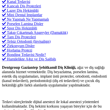
Kanal Tedavisi
Kancalı Diş Protezleri
Lazer Diş Hekimliği
Mini Dental Implantlar
Ne Yapmalı Ne Yapmamalı
Porselen Lamina Dişler
Spor Diş Hekimliği
Takıp Çıkartmalı Apareyler (Damaklık)
Tam Diş Protezleri
Telsiz Ortodonti (Invisalign)
Zirkonyum Dişler
Horlama Protezi
Bonding Tedavisi Nedir?
Hamilelikte Ağız ve Diş Sağlığı
Dentgroup Gaziantep Şehitkamil Diş Kliniği,
ağız ve diş sağlığı
alanında hizmet vermektedir. Diş beyazlatma, porselen lamina,
estetik diş uygulamaları, implant üstü protezler, ortodonti, endodonti
(kanal tedavileri), periodontoloji (diş eti tedavileri) ve çocuk diş
hekimliği gibi farklı alanlarda uygulamalar yapılmaktadır.
Tedavi süreçlerinde dijital anestezi ile lokal anestezi yöntemleri
kullanılmaktadır. Diş hekimi korkusu yaşayan bireyler için de bu