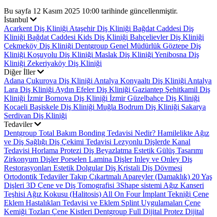
Bu sayfa 12 Kasım 2025 10:00 tarihinde güncellenmiştir.
İstanbul
Acarkent Diş Kliniği
Ataşehir Diş Kliniği
Bağdat Caddesi Diş
Kliniği
Bağdat Caddesi Kids Diş Kliniği
Bahçelievler Diş Kliniği
Çekmeköy Diş Kliniği
Dentgroup Genel Müdürlük
Göztepe Diş
Kliniği
Koşuyolu Diş Kliniği
Maslak Diş Kliniği
Yenibosna Diş
Kliniği
Zekeriyaköy Diş Kliniği
Diğer İller
Adana Çukurova Diş Kliniği
Antalya Konyaaltı Diş Kliniği
Antalya
Lara Diş Kliniği
Aydın Efeler Diş Kliniği
Gaziantep Şehitkamil Diş
Kliniği
İzmir Bornova Diş Kliniği
İzmir Güzelbahçe Diş Kliniği
Kocaeli Başiskele Diş Kliniği
Muğla Bodrum Diş Kliniği
Sakarya
Serdivan Diş Kliniği
Tedaviler
Dentgroup Total Bakım
Bonding Tedavisi Nedir?
Hamilelikte Ağız
ve Diş Sağlığı
Diş Çekimi Tedavisi
Lezyonlu Dişlerde Kanal
Tedavisi
Horlama Protezi
Diş Beyazlatma
Estetik Gülüş Tasarımı
Zirkonyum Dişler
Porselen Lamina Dişler
Inley ve Onley Diş
Restorasyonları
Estetik Dolgular
Diş Kristali
Diş Dövmesi
Ortodontik Tedaviler
Takıp Çıkartmalı Apareyler (Damaklık)
20 Yaş
Dişleri
3D Çene ve Diş Tomografisi
3Shape sistemi
Ağız Kanseri
Teşhisi
Ağız Kokusu (Halitosis)
All On Four İmplant Tekniği
Çene
Eklem Hastalıkları Tedavisi ve Eklem Splint Uygulamaları
Çene
Kemiği Tozları
Çene Kistleri
Dentgroup Full Dijital Protez
Dijital