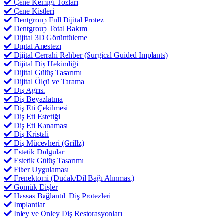
Çene Kemiği Tozları
Çene Kistleri
Dentgroup Full Dijital Protez
Dentgroup Total Bakım
Dijital 3D Görüntüleme
Dijital Anestezi
Dijital Cerrahi Rehber (Surgical Guided Implants)
Dijital Diş Hekimliği
Dijital Gülüş Tasarımı
Dijital Ölçü ve Tarama
Diş Ağrısı
Diş Beyazlatma
Diş Eti Çekilmesi
Diş Eti Estetiği
Diş Eti Kanaması
Diş Kristali
Diş Mücevheri (Grillz)
Estetik Dolgular
Estetik Gülüş Tasarımı
Fiber Uygulaması
Frenektomi (Dudak/Dil Bağı Alınması)
Gömük Dişler
Hassas Bağlantılı Diş Protezleri
Implantlar
Inley ve Onley Diş Restorasyonları