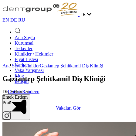
TR
EN
DE
RU
Ana Sayfa
Kurumsal
Tedaviler
Klinikler / Hekimler
Fiyat Listesi
Kariyer
Ana Sayfa
Klinikler
Gaziantep Şehitkamil Diş Kliniği
Vaka Yarışması
Blog
Gaziantep Şehitkamil Diş Kliniği
İletişim
Diş Hekimleri
Online Randevu
Emek Erdem
Protez
Vakaları Gör