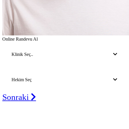
Online Randevu Al
Klinik Seç..
Hekim Seç
Sonraki