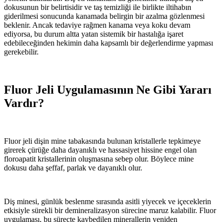
dokusunun bir belirtisidir ve taş temizliği ile birlikte iltihabın
giderilmesi sonucunda kanamada belirgin bir azalma gözlenmesi
beklenir. Ancak tedaviye rağmen kanama veya koku devam
ediyorsa, bu durum altta yatan sistemik bir hastalığa işaret
edebileceğinden hekimin daha kapsamlı bir değerlendirme yapması
gerekebilir.
Fluor Jeli Uygulamasının Ne Gibi Yararı
Vardır?
Fluor jeli dişin mine tabakasında bulunan kristallerle tepkimeye
girerek çürüğe daha dayanıklı ve hassasiyet hissine engel olan
floroapatit kristallerinin oluşmasına sebep olur. Böylece mine
dokusu daha şeffaf, parlak ve dayanıklı olur.
Diş minesi, günlük beslenme sırasında asitli yiyecek ve içeceklerin
etkisiyle sürekli bir demineralizasyon sürecine maruz kalabilir. Fluor
uygulaması, bu süreçte kaybedilen minerallerin yeniden