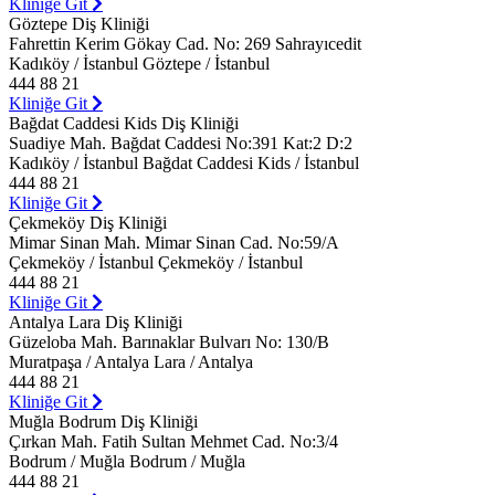
Kliniğe Git
Göztepe Diş Kliniği
Fahrettin Kerim Gökay Cad. No: 269 Sahrayıcedit
Kadıköy / İstanbul Göztepe / İstanbul
444 88 21
Kliniğe Git
Bağdat Caddesi Kids Diş Kliniği
Suadiye Mah. Bağdat Caddesi No:391 Kat:2 D:2
Kadıköy / İstanbul Bağdat Caddesi Kids / İstanbul
444 88 21
Kliniğe Git
Çekmeköy Diş Kliniği
Mimar Sinan Mah. Mimar Sinan Cad. No:59/A
Çekmeköy / İstanbul Çekmeköy / İstanbul
444 88 21
Kliniğe Git
Antalya Lara Diş Kliniği
Güzeloba Mah. Barınaklar Bulvarı No: 130/B
Muratpaşa / Antalya Lara / Antalya
444 88 21
Kliniğe Git
Muğla Bodrum Diş Kliniği
Çırkan Mah. Fatih Sultan Mehmet Cad. No:3/4
Bodrum / Muğla Bodrum / Muğla
444 88 21