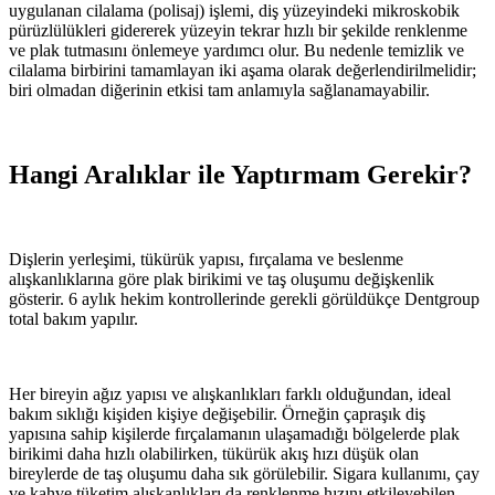
uygulanan cilalama (polisaj) işlemi, diş yüzeyindeki mikroskobik
pürüzlülükleri gidererek yüzeyin tekrar hızlı bir şekilde renklenme
ve plak tutmasını önlemeye yardımcı olur. Bu nedenle temizlik ve
cilalama birbirini tamamlayan iki aşama olarak değerlendirilmelidir;
biri olmadan diğerinin etkisi tam anlamıyla sağlanamayabilir.
Hangi Aralıklar ile Yaptırmam Gerekir?
Dişlerin yerleşimi, tükürük yapısı, fırçalama ve beslenme
alışkanlıklarına göre plak birikimi ve taş oluşumu değişkenlik
gösterir. 6 aylık hekim kontrollerinde gerekli görüldükçe Dentgroup
total bakım yapılır.
Her bireyin ağız yapısı ve alışkanlıkları farklı olduğundan, ideal
bakım sıklığı kişiden kişiye değişebilir. Örneğin çapraşık diş
yapısına sahip kişilerde fırçalamanın ulaşamadığı bölgelerde plak
birikimi daha hızlı olabilirken, tükürük akış hızı düşük olan
bireylerde de taş oluşumu daha sık görülebilir. Sigara kullanımı, çay
ve kahve tüketim alışkanlıkları da renklenme hızını etkileyebilen