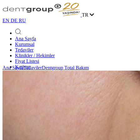
TR
EN
DE
RU
Ana Sayfa
Kurumsal
Tedaviler
Klinikler / Hekimler
Fiyat Listesi
Kariyer
Ana Sayfa
Tedaviler
Dentgroup Total Bakım
Vaka Yarışması
Blog
İletişim
Online Randevu