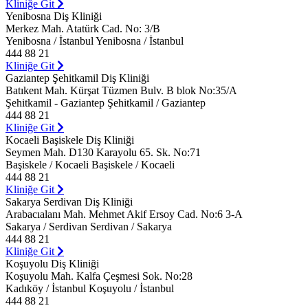
Kliniğe Git
Yenibosna Diş Kliniği
Merkez Mah. Atatürk Cad. No: 3/B
Yenibosna / İstanbul Yenibosna / İstanbul
444 88 21
Kliniğe Git
Gaziantep Şehitkamil Diş Kliniği
Batıkent Mah. Kürşat Tüzmen Bulv. B blok No:35/A
Şehitkamil - Gaziantep Şehitkamil / Gaziantep
444 88 21
Kliniğe Git
Kocaeli Başiskele Diş Kliniği
Seymen Mah. D130 Karayolu 65. Sk. No:71
Başiskele / Kocaeli Başiskele / Kocaeli
444 88 21
Kliniğe Git
Sakarya Serdivan Diş Kliniği
Arabacıalanı Mah. Mehmet Akif Ersoy Cad. No:6 3-A
Sakarya / Serdivan Serdivan / Sakarya
444 88 21
Kliniğe Git
Koşuyolu Diş Kliniği
Koşuyolu Mah. Kalfa Çeşmesi Sok. No:28
Kadıköy / İstanbul Koşuyolu / İstanbul
444 88 21