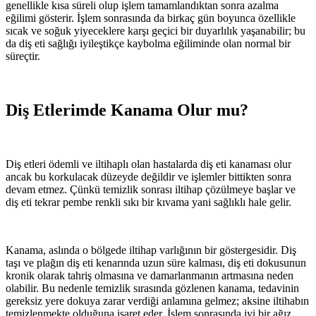
genellikle kısa süreli olup işlem tamamlandıktan sonra azalma
eğilimi gösterir. İşlem sonrasında da birkaç gün boyunca özellikle
sıcak ve soğuk yiyeceklere karşı geçici bir duyarlılık yaşanabilir; bu
da diş eti sağlığı iyileştikçe kaybolma eğiliminde olan normal bir
süreçtir.
Diş Etlerimde Kanama Olur mu?
Diş etleri ödemli ve iltihaplı olan hastalarda diş eti kanaması olur
ancak bu korkulacak düzeyde değildir ve işlemler bittikten sonra
devam etmez. Çünkü temizlik sonrası iltihap çözülmeye başlar ve
diş eti tekrar pembe renkli sıkı bir kıvama yani sağlıklı hale gelir.
Kanama, aslında o bölgede iltihap varlığının bir göstergesidir. Diş
taşı ve plağın diş eti kenarında uzun süre kalması, diş eti dokusunun
kronik olarak tahriş olmasına ve damarlanmanın artmasına neden
olabilir. Bu nedenle temizlik sırasında gözlenen kanama, tedavinin
gereksiz yere dokuya zarar verdiği anlamına gelmez; aksine iltihabın
temizlenmekte olduğuna işaret eder. İşlem sonrasında iyi bir ağız