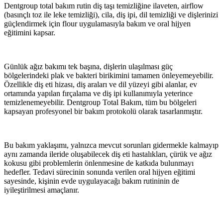
Dentgroup total bakım rutin diş taşı temizliğine ilaveten, airflow
(basınçlı toz ile leke temizliği), cila, diş ipi, dil temizliği ve dişlerinizi
güçlendirmek için flour uygulamasıyla bakım ve oral hijyen
eğitimini kapsar.
Günlük ağız bakımı tek başına, dişlerin ulaşılması güç
bölgelerindeki plak ve bakteri birikimini tamamen önleyemeyebilir.
Özellikle diş eti hizası, diş araları ve dil yüzeyi gibi alanlar, ev
ortamında yapılan fırçalama ve diş ipi kullanımıyla yeterince
temizlenemeyebilir. Dentgroup Total Bakım, tüm bu bölgeleri
kapsayan profesyonel bir bakım protokolü olarak tasarlanmıştır.
Bu bakım yaklaşımı, yalnızca mevcut sorunları gidermekle kalmayıp
aynı zamanda ileride oluşabilecek diş eti hastalıkları, çürük ve ağız
kokusu gibi problemlerin önlenmesine de katkıda bulunmayı
hedefler. Tedavi sürecinin sonunda verilen oral hijyen eğitimi
sayesinde, kişinin evde uygulayacağı bakım rutininin de
iyileştirilmesi amaçlanır.