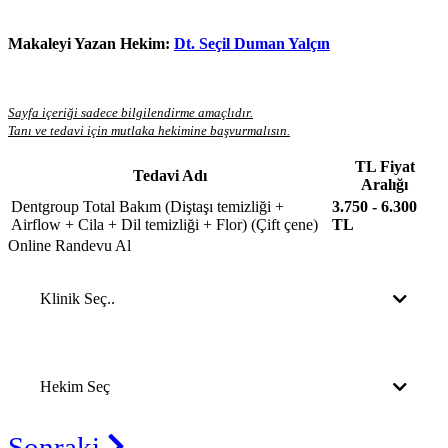
Makaleyi Yazan Hekim:
Dt. Seçil Duman Yalçın
Sayfa içeriği sadece bilgilendirme amaçlıdır.
Tanı ve tedavi için mutlaka hekimine başvurmalısın.
TL Fiyat
Tedavi Adı
Aralığı
Dentgroup Total Bakım (Diştaşı temizliği +
3.750 - 6.300
Airflow + Cila + Dil temizliği + Flor) (Çift çene)
TL
Online Randevu Al
Klinik Seç..
Hekim Seç
Sonraki