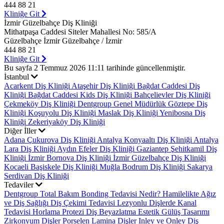
444 88 21
Kliniğe Git
İzmir Güzelbahçe Diş Kliniği
Mithatpaşa Caddesi Siteler Mahallesi No: 585/A
Güzelbahçe İzmir Güzelbahçe / İzmir
444 88 21
Kliniğe Git
Bu sayfa 2 Temmuz 2026 11:11 tarihinde güncellenmiştir.
İstanbul
Acarkent Diş Kliniği
Ataşehir Diş Kliniği
Bağdat Caddesi Diş
Kliniği
Bağdat Caddesi Kids Diş Kliniği
Bahçelievler Diş Kliniği
Çekmeköy Diş Kliniği
Dentgroup Genel Müdürlük
Göztepe Diş
Kliniği
Koşuyolu Diş Kliniği
Maslak Diş Kliniği
Yenibosna Diş
Kliniği
Zekeriyaköy Diş Kliniği
Diğer İller
Adana Çukurova Diş Kliniği
Antalya Konyaaltı Diş Kliniği
Antalya
Lara Diş Kliniği
Aydın Efeler Diş Kliniği
Gaziantep Şehitkamil Diş
Kliniği
İzmir Bornova Diş Kliniği
İzmir Güzelbahçe Diş Kliniği
Kocaeli Başiskele Diş Kliniği
Muğla Bodrum Diş Kliniği
Sakarya
Serdivan Diş Kliniği
Tedaviler
Dentgroup Total Bakım
Bonding Tedavisi Nedir?
Hamilelikte Ağız
ve Diş Sağlığı
Diş Çekimi Tedavisi
Lezyonlu Dişlerde Kanal
Tedavisi
Horlama Protezi
Diş Beyazlatma
Estetik Gülüş Tasarımı
Zirkonyum Dişler
Porselen Lamina Dişler
Inley ve Onley Diş