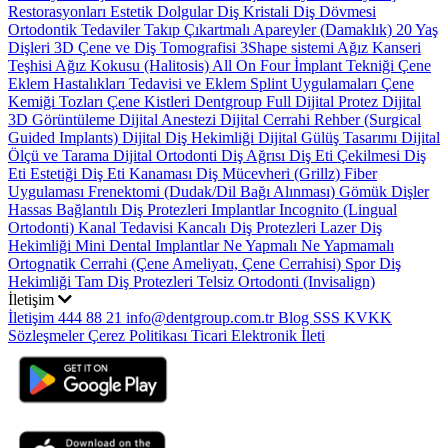
Restorasyonları
Estetik Dolgular
Diş Kristali
Diş Dövmesi
Ortodontik Tedaviler
Takıp Çıkartmalı Apareyler (Damaklık)
20 Yaş
Dişleri
3D Çene ve Diş Tomografisi
3Shape sistemi
Ağız Kanseri
Teşhisi
Ağız Kokusu (Halitosis)
All On Four İmplant Tekniği
Çene
Eklem Hastalıkları Tedavisi ve Eklem Splint Uygulamaları
Çene
Kemiği Tozları
Çene Kistleri
Dentgroup Full Dijital Protez
Dijital
3D Görüntüleme
Dijital Anestezi
Dijital Cerrahi Rehber (Surgical
Guided Implants)
Dijital Diş Hekimliği
Dijital Gülüş Tasarımı
Dijital
Ölçü ve Tarama
Dijital Ortodonti
Diş Ağrısı
Diş Eti Çekilmesi
Diş
Eti Estetiği
Diş Eti Kanaması
Diş Mücevheri (Grillz)
Fiber
Uygulaması
Frenektomi (Dudak/Dil Bağı Alınması)
Gömük Dişler
Hassas Bağlantılı Diş Protezleri
Implantlar
Incognito (Lingual
Ortodonti)
Kanal Tedavisi
Kancalı Diş Protezleri
Lazer Diş
Hekimliği
Mini Dental Implantlar
Ne Yapmalı Ne Yapmamalı
Ortognatik Cerrahi (Çene Ameliyatı, Çene Cerrahisi)
Spor Diş
Hekimliği
Tam Diş Protezleri
Telsiz Ortodonti (Invisalign)
İletişim
İletişim
444 88 21
info@dentgroup.com.tr
Blog
SSS
KVKK
Sözleşmeler
Çerez Politikası
Ticari Elektronik İleti