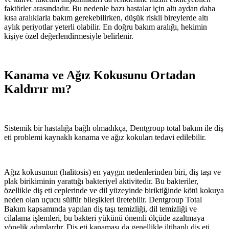
faktörler arasındadır. Bu nedenle bazı hastalar için altı aydan daha
kısa aralıklarla bakım gerekebilirken, düşük riskli bireylerde altı
aylık periyotlar yeterli olabilir. En doğru bakım aralığı, hekimin
kişiye özel değerlendirmesiyle belirlenir.
Kanama ve Ağız Kokusunu Ortadan
Kaldırır mı?
Sistemik bir hastalığa bağlı olmadıkça, Dentgroup total bakım ile diş
eti problemi kaynaklı kanama ve ağız kokuları tedavi edilebilir.
Ağız kokusunun (halitosis) en yaygın nedenlerinden biri, diş taşı ve
plak birikiminin yarattığı bakteriyel aktivitedir. Bu bakteriler,
özellikle diş eti ceplerinde ve dil yüzeyinde biriktiğinde kötü kokuya
neden olan uçucu sülfür bileşikleri üretebilir. Dentgroup Total
Bakım kapsamında yapılan diş taşı temizliği, dil temizliği ve
cilalama işlemleri, bu bakteri yükünü önemli ölçüde azaltmaya
yönelik adımlardır. Diş eti kanaması da genellikle iltihaplı diş eti