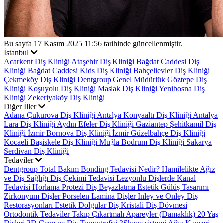
Bu sayfa 17 Kasım 2025 11:56 tarihinde güncellenmiştir.
İstanbul
Acarkent Diş Kliniği
Ataşehir Diş Kliniği
Bağdat Caddesi Diş
Kliniği
Bağdat Caddesi Kids Diş Kliniği
Bahçelievler Diş Kliniği
Çekmeköy Diş Kliniği
Dentgroup Genel Müdürlük
Göztepe Diş
Kliniği
Koşuyolu Diş Kliniği
Maslak Diş Kliniği
Yenibosna Diş
Kliniği
Zekeriyaköy Diş Kliniği
Diğer İller
Adana Çukurova Diş Kliniği
Antalya Konyaaltı Diş Kliniği
Antalya
Lara Diş Kliniği
Aydın Efeler Diş Kliniği
Gaziantep Şehitkamil Diş
Kliniği
İzmir Bornova Diş Kliniği
İzmir Güzelbahçe Diş Kliniği
Kocaeli Başiskele Diş Kliniği
Muğla Bodrum Diş Kliniği
Sakarya
Serdivan Diş Kliniği
Tedaviler
Dentgroup Total Bakım
Bonding Tedavisi Nedir?
Hamilelikte Ağız
ve Diş Sağlığı
Diş Çekimi Tedavisi
Lezyonlu Dişlerde Kanal
Tedavisi
Horlama Protezi
Diş Beyazlatma
Estetik Gülüş Tasarımı
Zirkonyum Dişler
Porselen Lamina Dişler
Inley ve Onley Diş
Restorasyonları
Estetik Dolgular
Diş Kristali
Diş Dövmesi
Ortodontik Tedaviler
Takıp Çıkartmalı Apareyler (Damaklık)
20 Yaş
Dişleri
3D Çene ve Diş Tomografisi
3Shape sistemi
Ağız Kanseri