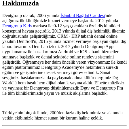
Hakkımızda
Dentgroup olarak, 2006 yılında
İstanbul Bağdat Caddesi
'nde
açtığımız ilk kliniğimizle hizmet vermeye başladık. 2012 yılında
Dentgroup Kids
markası ile 0-12 yaş çocuklara özel diş klinikleri
konseptini hayata geçirdik. 2013 yılında dijital diş hekimliği ilkemiz
doğrultusunda geliştirdiğimiz, CRM - ERP tabanlı dental online
yazılım DentSoft'u, 2015 yılında hizmet vermeye başlayan dijital diş
laboratuvarımız DentLab izledi. 2017 yılında Dentgroup App
uygulamamız ile hastalarımıza Android ve IOS tabanlı hizmetler
sunmaya başladık ve dental sektörde online randevu sistemini
geliştirdik. Öğrenmeye her daim öncelik veren vizyonumuz ile kendi
eğitim platformumuz Dentgroup Academy'de hekimlerin sürekli
eğitim ve gelişimlerine destek vermeyi görev edindik. Sanat
sevgimizi hastalarımızla da paylaşmak adına kültür dergimiz Dg
World'ü hem basılı hem dijital olarak yayına aldık. Elbette müziksiz
ve yayınsız bir Dentgroup düşünülemezdi; Dgtv ve Dentgroup Fm
ile tüm kliniklerimizde yayın ve müzik akışlarına başladık.
Türkiye'nin birçok ilinde, 200’den fazla diş hekimimiz ve alanında
yetkin ekibimizle hizmet sunan bir kurum haline geldik.