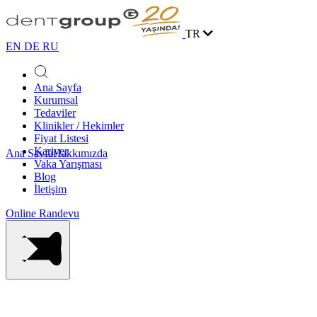
TR
EN
DE
RU
Ana Sayfa
Kurumsal
Tedaviler
Klinikler / Hekimler
Fiyat Listesi
Kariyer
Ana Sayfa
Hakkımızda
Vaka Yarışması
Blog
İletişim
Online Randevu