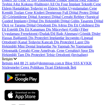
Teşhisi
Ağız Kokusu (Halitosis)
All On Four İmplant Tekniği
Çene
Eklem Hastalıkları Tedavisi ve Eklem Splint Uygulamaları
Çene
Kemiği Tozları
Çene Kistleri
Dentgroup Full Dijital Protez
Dijital
3D Görüntüleme
Dijital Anestezi
Dijital Cerrahi Rehber (Surgical
Guided Implants)
Dijital Diş Hekimliği
Dijital Gülüş Tasarımı
Dijital
Ölçü ve Tarama
Dijital Ortodonti
Diş Ağrısı
Diş Eti Çekilmesi
Diş
Eti Estetiği
Diş Eti Kanaması
Diş Mücevheri (Grillz)
Fiber
Uygulaması
Frenektomi (Dudak/Dil Bağı Alınması)
Gömük Dişler
Hassas Bağlantılı Diş Protezleri
Implantlar
Incognito (Lingual
Ortodonti)
Kanal Tedavisi
Kancalı Diş Protezleri
Lazer Diş
Hekimliği
Mini Dental Implantlar
Ne Yapmalı Ne Yapmamalı
Ortognatik Cerrahi (Çene Ameliyatı, Çene Cerrahisi)
Spor Diş
Hekimliği
Tam Diş Protezleri
Telsiz Ortodonti (Invisalign)
İletişim
İletişim
444 88 21
info@dentgroup.com.tr
Blog
SSS
KVKK
Sözleşmeler
Çerez Politikası
Ticari Elektronik İleti