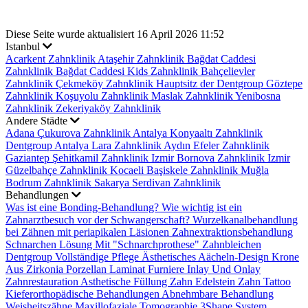
Diese Seite wurde aktualisiert 16 April 2026 11:52
Istanbul
Acarkent Zahnklinik
Ataşehir Zahnklinik
Bağdat Caddesi
Zahnklinik
Bağdat Caddesi Kids Zahnklinik
Bahçelievler
Zahnklinik
Çekmeköy Zahnklinik
Hauptsitz der Dentgroup
Göztepe
Zahnklinik
Koşuyolu Zahnklinik
Maslak Zahnklinik
Yenibosna
Zahnklinik
Zekeriyaköy Zahnklinik
Andere Städte
Adana Çukurova Zahnklinik
Antalya Konyaaltı Zahnklinik
Dentgroup Antalya Lara Zahnklinik
Aydın Efeler Zahnklinik
Gaziantep Şehitkamil Zahnklinik
Izmir Bornova Zahnklinik
Izmir
Güzelbahçe Zahnklinik
Kocaeli Başiskele Zahnklinik
Muğla
Bodrum Zahnklinik
Sakarya Serdivan Zahnklinik
Behandlungen
Was ist eine Bonding-Behandlung?
Wie wichtig ist ein
Zahnarztbesuch vor der Schwangerschaft?
Wurzelkanalbehandlung
bei Zähnen mit periapikalen Läsionen
Zahnextraktionsbehandlung
Schnarchen Lösung Mit "Schnarchprothese"
Zahnbleichen
Dentgroup Vollständige Pflege
Ästhetisches Aächeln-Design
Krone
Aus Zirkonia
Porzellan Laminat Furniere
Inlay Und Onlay
Zahnrestauration
Asthetische Füllung
Zahn Edelstein
Zahn Tattoo
Kieferorthopädische Behandlungen
Abnehmbare Behandlung
Weisheitszähne
Maxillofaziale Tomographie
3Shape System