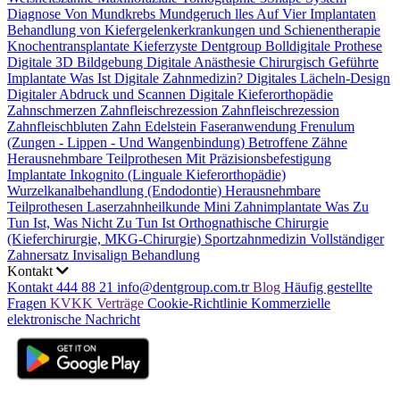
Diagnose Von Mundkrebs
Mundgeruch
lles Auf Vier Implantaten
Behandlung von Kiefergelenkerkrankungen und Schienentherapie
Knochentransplantate
Kieferzyste
Dentgroup Bolldigitale Prothese
Digitale 3D Bildgebung
Digitale Anästhesie
Chirurgisch Geführte
Implantate
Was Ist Digitale Zahnmedizin?
Digitales Lächeln-Design
Digitaler Abdruck und Scannen
Digitale Kieferorthopädie
Zahnschmerzen
Zahnfleischrezession
Zahnfleischrezession
Zahnfleischbluten
Zahn Edelstein
Faseranwendung
Frenulum
(Zungen - Lippen - Und Wangenbindung)
Betroffene Zähne
Herausnehmbare Teilprothesen Mit Präzisionsbefestigung
Implantate
Inkognito (Linguale Kieferorthopädie)
Wurzelkanalbehandlung (Endodontie)
Herausnehmbare
Teilprothesen
Laserzahnheilkunde
Mini Zahnimplantate
Was Zu
Tun Ist, Was Nicht Zu Tun Ist
Orthognathische Chirurgie
(Kieferchirurgie, MKG-Chirurgie)
Sportzahnmedizin
Vollständiger
Zahnersatz
Invisalign Behandlung
Kontakt
Kontakt
444 88 21
info@dentgroup.com.tr
Blog
Häufig gestellte
Fragen
KVKK
Verträge
Cookie-Richtlinie
Kommerzielle
elektronische Nachricht