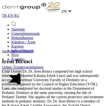
DE
TR
EN
RU
Startseite
Unternehmensseite
Behandlungen
Kliniken / Ärzte
Karriere
fallwettbewerb
Startseite
İrem Birinci
Blog
Kontakt
İrem Birinci
Online Terminvereinbarung
Child Dentist Dr. Dt. İrem Birinci completed her high school
education at Istanbul Kabataş Erkek Lisesi and was subsequently
accepted to Yeditepe University Faculty of Dentistry on a
scholarship granted by the Council of Higher Education (YÖK).
Later, she completed her doctoral studies in the Department of
Pediatric Dentistry at the same university, earning the title of
Pediatric Dentist. She applies all the current protective and treatment
methods in pediatric dentistry. Dr. Dt. İrem Birinci is a member of
the Kabataş Erkek Liseliler Association, the Turkish Dental