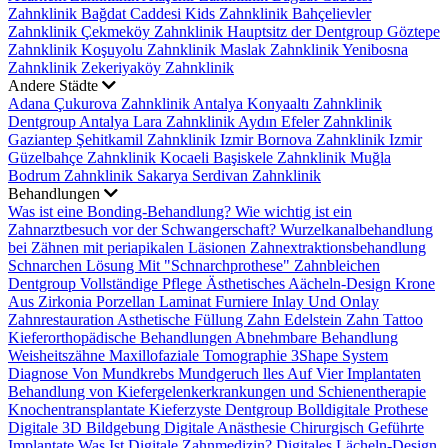
Zahnklinik
Bağdat Caddesi Kids Zahnklinik
Bahçelievler
Zahnklinik
Çekmeköy Zahnklinik
Hauptsitz der Dentgroup
Göztepe
Zahnklinik
Koşuyolu Zahnklinik
Maslak Zahnklinik
Yenibosna
Zahnklinik
Zekeriyaköy Zahnklinik
Andere Städte
Adana Çukurova Zahnklinik
Antalya Konyaaltı Zahnklinik
Dentgroup Antalya Lara Zahnklinik
Aydın Efeler Zahnklinik
Gaziantep Şehitkamil Zahnklinik
Izmir Bornova Zahnklinik
Izmir
Güzelbahçe Zahnklinik
Kocaeli Başiskele Zahnklinik
Muğla
Bodrum Zahnklinik
Sakarya Serdivan Zahnklinik
Behandlungen
Was ist eine Bonding-Behandlung?
Wie wichtig ist ein
Zahnarztbesuch vor der Schwangerschaft?
Wurzelkanalbehandlung
bei Zähnen mit periapikalen Läsionen
Zahnextraktionsbehandlung
Schnarchen Lösung Mit "Schnarchprothese"
Zahnbleichen
Dentgroup Vollständige Pflege
Ästhetisches Aächeln-Design
Krone
Aus Zirkonia
Porzellan Laminat Furniere
Inlay Und Onlay
Zahnrestauration
Asthetische Füllung
Zahn Edelstein
Zahn Tattoo
Kieferorthopädische Behandlungen
Abnehmbare Behandlung
Weisheitszähne
Maxillofaziale Tomographie
3Shape System
Diagnose Von Mundkrebs
Mundgeruch
lles Auf Vier Implantaten
Behandlung von Kiefergelenkerkrankungen und Schienentherapie
Knochentransplantate
Kieferzyste
Dentgroup Bolldigitale Prothese
Digitale 3D Bildgebung
Digitale Anästhesie
Chirurgisch Geführte
Implantate
Was Ist Digitale Zahnmedizin?
Digitales Lächeln-Design