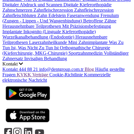
Digitaler Abdruck und Scannen
Digitale Kieferorthopädie
Zahnschmerzen
Zahnfleischrezession
Zahnfleischrezession
Zahnfleischbluten
Zahn Edelstein
Faseranwendung
Frenulum
(Zungen - Lippen - Und Wangenbindung)
Betroffene Zähne
Herausnehmbare Teilprothesen Mit Präzisionsbefestigung
Implantate
Inkognito (Linguale Kieferorthopädie)
Wurzelkanalbehandlung (Endodontie)
Herausnehmbare
Teilprothesen
Laserzahnheilkunde
Mini Zahnimplantate
Was Zu
Tun Ist, Was Nicht Zu Tun Ist
Orthognathische Chirurgie
(Kieferchirurgie, MKG-Chirurgie)
Sportzahnmedizin
Vollständiger
Zahnersatz
Invisalign Behandlung
Kontakt
Kontakt
444 88 21
info@dentgroup.com.tr
Blog
Häufig gestellte
Fragen
KVKK
Verträge
Cookie-Richtlinie
Kommerzielle
elektronische Nachricht