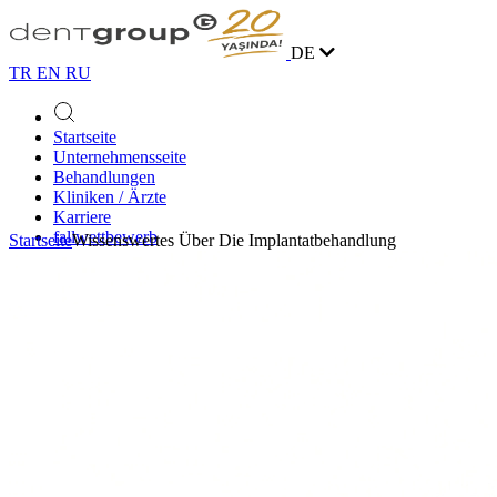
DE
TR
EN
RU
Startseite
Unternehmensseite
Behandlungen
Kliniken / Ärzte
Karriere
fallwettbewerb
Startseite
Wissenswertes Über Die Implantatbehandlung
Blog
Kontakt
Online Terminvereinbarung