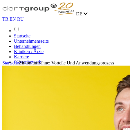
DE
TR
EN
RU
Startseite
Unternehmensseite
Behandlungen
Kliniken / Ärzte
Karriere
fallwettbewerb
Startseite
Zirkoniumzähne: Vorteile Und Anwendungsprozess
Blog
Kontakt
Online Terminvereinbarung