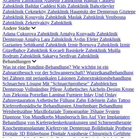
Acarkent Zahnklinik
Ataşehir Zahnklinik
Bağdat Caddesi
Zahnklinik
Bağdat Caddesi Kids Zahnklinik
Bahçelievler
Zahnklinik
Çekmeköy Zahnklinik
Hauptsitz der Dentgroup
Göztepe
Zahnklinik
Koşuyolu Zahnklinik
Maslak Zahnklinik
Yenibosna
Zahnklinik
Zekeriyaköy Zahnklinik
Andere Städte
Adana Çukurova Zahnklinik
Antalya Konyaaltı Zahnklinik
Dentgroup Antalya Lara Zahnklinik
Aydın Efeler Zahnklinik
Gaziantep Şehitkamil Zahnklinik
Izmir Bornova Zahnklinik
Izmir
Güzelbahçe Zahnklinik
Kocaeli Başiskele Zahnklinik
Muğla
Bodrum Zahnklinik
Sakarya Serdivan Zahnklinik
Behandlungen
Was ist eine Bonding-Behandlung?
Wie wichtig ist ein
Zahnarztbesuch vor der Schwangerschaft?
Wurzelkanalbehandlung
bei Zähnen mit periapikalen Läsionen
Zahnextraktionsbehandlung
Schnarchen Lösung Mit "Schnarchprothese"
Zahnbleichen
Dentgroup Vollständige Pflege
Ästhetisches Aächeln-Design
Krone
Aus Zirkonia
Porzellan Laminat Furniere
Inlay Und Onlay
Zahnrestauration
Asthetische Füllung
Zahn Edelstein
Zahn Tattoo
Kieferorthopädische Behandlungen
Abnehmbare Behandlung
Weisheitszähne
Maxillofaziale Tomographie
3Shape System
Diagnose Von Mundkrebs
Mundgeruch
lles Auf Vier Implantaten
Behandlung von Kiefergelenkerkrankungen und Schienentherapie
Knochentransplantate
Kieferzyste
Dentgroup Bolldigitale Prothese
Digitale 3D Bildgebung
Digitale Anästhesie
Chirurgisch Geführte