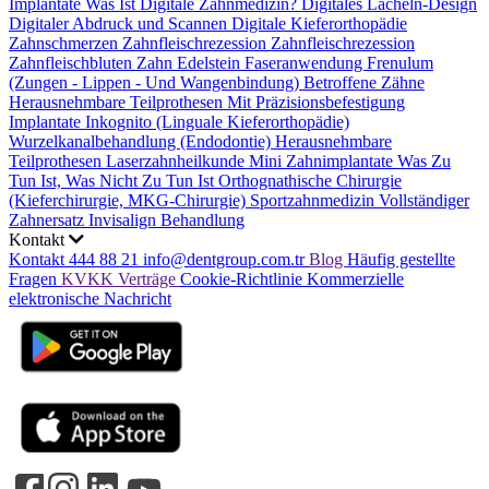
Implantate
Was Ist Digitale Zahnmedizin?
Digitales Lächeln-Design
Digitaler Abdruck und Scannen
Digitale Kieferorthopädie
Zahnschmerzen
Zahnfleischrezession
Zahnfleischrezession
Zahnfleischbluten
Zahn Edelstein
Faseranwendung
Frenulum
(Zungen - Lippen - Und Wangenbindung)
Betroffene Zähne
Herausnehmbare Teilprothesen Mit Präzisionsbefestigung
Implantate
Inkognito (Linguale Kieferorthopädie)
Wurzelkanalbehandlung (Endodontie)
Herausnehmbare
Teilprothesen
Laserzahnheilkunde
Mini Zahnimplantate
Was Zu
Tun Ist, Was Nicht Zu Tun Ist
Orthognathische Chirurgie
(Kieferchirurgie, MKG-Chirurgie)
Sportzahnmedizin
Vollständiger
Zahnersatz
Invisalign Behandlung
Kontakt
Kontakt
444 88 21
info@dentgroup.com.tr
Blog
Häufig gestellte
Fragen
KVKK
Verträge
Cookie-Richtlinie
Kommerzielle
elektronische Nachricht