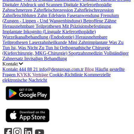
Digitaler Abdruck und Scannen
Digitale Kieferorthopädie
Zahnschmerzen
Zahnfleischrezession
Zahnfleischrezession
Zahnfleischbluten
Zahn Edelstein
Faseranwendung
Frenulum
(Zungen - Lippen - Und Wangenbindung)
Betroffene Zähne
Herausnehmbare Teilprothesen Mit Präzisionsbefestigung
Implantate
Inkognito (Linguale Kieferorthopädie)
Wurzelkanalbehandlung (Endodontie)
Herausnehmbare
Teilprothesen
Laserzahnheilkunde
Mini Zahnimplantate
Was Zu
Tun Ist, Was Nicht Zu Tun Ist
Orthognathische Chirurgie
(Kieferchirurgie, MKG-Chirurgie)
Sportzahnmedizin
Vollständiger
Zahnersatz
Invisalign Behandlung
Kontakt
Kontakt
444 88 21
info@dentgroup.com.tr
Blog
Häufig gestellte
Fragen
KVKK
Verträge
Cookie-Richtlinie
Kommerzielle
elektronische Nachricht