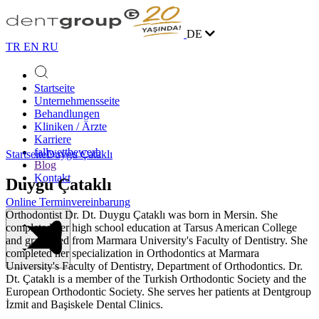
DE
TR
EN
RU
Startseite
Unternehmensseite
Behandlungen
Kliniken / Ärzte
Karriere
fallwettbewerb
Startseite
Duygu Çataklı
Blog
Kontakt
Duygu Çataklı
Online Terminvereinbarung
Orthodontist Dr. Dt. Duygu Çataklı was born in Mersin. She
completed her high school education at Tarsus American College
and graduated from Marmara University's Faculty of Dentistry. She
completed her specialization in Orthodontics at Marmara
University's Faculty of Dentistry, Department of Orthodontics. Dr.
Dt. Çataklı is a member of the Turkish Orthodontic Society and the
European Orthodontic Society. She serves her patients at Dentgroup
İzmit and Başiskele Dental Clinics.