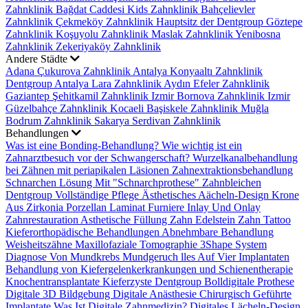
Zahnklinik
Bağdat Caddesi Kids Zahnklinik
Bahçelievler
Zahnklinik
Çekmeköy Zahnklinik
Hauptsitz der Dentgroup
Göztepe
Zahnklinik
Koşuyolu Zahnklinik
Maslak Zahnklinik
Yenibosna
Zahnklinik
Zekeriyaköy Zahnklinik
Andere Städte
Adana Çukurova Zahnklinik
Antalya Konyaaltı Zahnklinik
Dentgroup Antalya Lara Zahnklinik
Aydın Efeler Zahnklinik
Gaziantep Şehitkamil Zahnklinik
Izmir Bornova Zahnklinik
Izmir
Güzelbahçe Zahnklinik
Kocaeli Başiskele Zahnklinik
Muğla
Bodrum Zahnklinik
Sakarya Serdivan Zahnklinik
Behandlungen
Was ist eine Bonding-Behandlung?
Wie wichtig ist ein
Zahnarztbesuch vor der Schwangerschaft?
Wurzelkanalbehandlung
bei Zähnen mit periapikalen Läsionen
Zahnextraktionsbehandlung
Schnarchen Lösung Mit "Schnarchprothese"
Zahnbleichen
Dentgroup Vollständige Pflege
Ästhetisches Aächeln-Design
Krone
Aus Zirkonia
Porzellan Laminat Furniere
Inlay Und Onlay
Zahnrestauration
Asthetische Füllung
Zahn Edelstein
Zahn Tattoo
Kieferorthopädische Behandlungen
Abnehmbare Behandlung
Weisheitszähne
Maxillofaziale Tomographie
3Shape System
Diagnose Von Mundkrebs
Mundgeruch
lles Auf Vier Implantaten
Behandlung von Kiefergelenkerkrankungen und Schienentherapie
Knochentransplantate
Kieferzyste
Dentgroup Bolldigitale Prothese
Digitale 3D Bildgebung
Digitale Anästhesie
Chirurgisch Geführte
Implantate
Was Ist Digitale Zahnmedizin?
Digitales Lächeln-Design