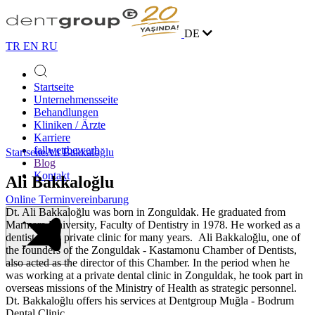
DE
TR
EN
RU
Startseite
Unternehmensseite
Behandlungen
Kliniken / Ärzte
Karriere
fallwettbewerb
Startseite
Ali Bakkaloğlu
Blog
Kontakt
Ali Bakkaloğlu
Online Terminvereinbarung
Dt. Ali Bakkaloğlu was born in Zonguldak. He graduated from
Marmara University, Faculty of Dentistry in 1978. He worked as a
dentist in his private clinic for many years. Ali Bakkaloğlu, one of
the founders of the Zonguldak - Kastamonu Chamber of Dentists,
also acted as the director of this Chamber. In the period when he
was working at a private dental clinic in Zonguldak, he took part in
overseas missions of the Ministry of Health as strategic personnel.
Dt. Bakkaloğlu offers his services at Dentgroup Muğla - Bodrum
Dental Clinic.