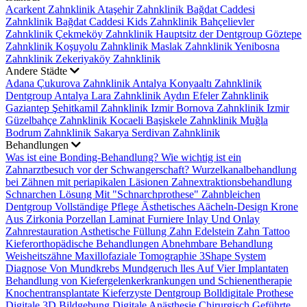
Acarkent Zahnklinik
Ataşehir Zahnklinik
Bağdat Caddesi
Zahnklinik
Bağdat Caddesi Kids Zahnklinik
Bahçelievler
Zahnklinik
Çekmeköy Zahnklinik
Hauptsitz der Dentgroup
Göztepe
Zahnklinik
Koşuyolu Zahnklinik
Maslak Zahnklinik
Yenibosna
Zahnklinik
Zekeriyaköy Zahnklinik
Andere Städte
Adana Çukurova Zahnklinik
Antalya Konyaaltı Zahnklinik
Dentgroup Antalya Lara Zahnklinik
Aydın Efeler Zahnklinik
Gaziantep Şehitkamil Zahnklinik
Izmir Bornova Zahnklinik
Izmir
Güzelbahçe Zahnklinik
Kocaeli Başiskele Zahnklinik
Muğla
Bodrum Zahnklinik
Sakarya Serdivan Zahnklinik
Behandlungen
Was ist eine Bonding-Behandlung?
Wie wichtig ist ein
Zahnarztbesuch vor der Schwangerschaft?
Wurzelkanalbehandlung
bei Zähnen mit periapikalen Läsionen
Zahnextraktionsbehandlung
Schnarchen Lösung Mit "Schnarchprothese"
Zahnbleichen
Dentgroup Vollständige Pflege
Ästhetisches Aächeln-Design
Krone
Aus Zirkonia
Porzellan Laminat Furniere
Inlay Und Onlay
Zahnrestauration
Asthetische Füllung
Zahn Edelstein
Zahn Tattoo
Kieferorthopädische Behandlungen
Abnehmbare Behandlung
Weisheitszähne
Maxillofaziale Tomographie
3Shape System
Diagnose Von Mundkrebs
Mundgeruch
lles Auf Vier Implantaten
Behandlung von Kiefergelenkerkrankungen und Schienentherapie
Knochentransplantate
Kieferzyste
Dentgroup Bolldigitale Prothese
Digitale 3D Bildgebung
Digitale Anästhesie
Chirurgisch Geführte