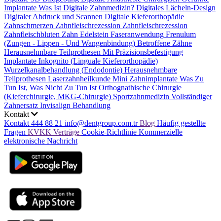
Implantate
Was Ist Digitale Zahnmedizin?
Digitales Lächeln-Design
Digitaler Abdruck und Scannen
Digitale Kieferorthopädie
Zahnschmerzen
Zahnfleischrezession
Zahnfleischrezession
Zahnfleischbluten
Zahn Edelstein
Faseranwendung
Frenulum
(Zungen - Lippen - Und Wangenbindung)
Betroffene Zähne
Herausnehmbare Teilprothesen Mit Präzisionsbefestigung
Implantate
Inkognito (Linguale Kieferorthopädie)
Wurzelkanalbehandlung (Endodontie)
Herausnehmbare
Teilprothesen
Laserzahnheilkunde
Mini Zahnimplantate
Was Zu
Tun Ist, Was Nicht Zu Tun Ist
Orthognathische Chirurgie
(Kieferchirurgie, MKG-Chirurgie)
Sportzahnmedizin
Vollständiger
Zahnersatz
Invisalign Behandlung
Kontakt
Kontakt
444 88 21
info@dentgroup.com.tr
Blog
Häufig gestellte
Fragen
KVKK
Verträge
Cookie-Richtlinie
Kommerzielle
elektronische Nachricht