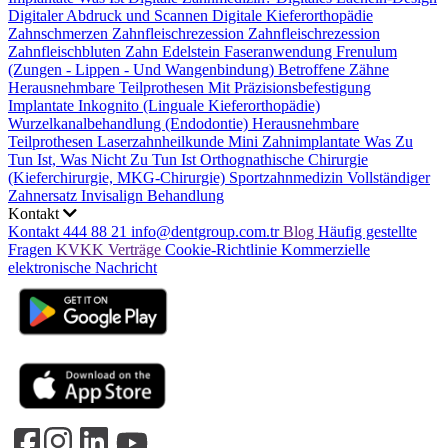
Digitaler Abdruck und Scannen
Digitale Kieferorthopädie
Zahnschmerzen
Zahnfleischrezession
Zahnfleischrezession
Zahnfleischbluten
Zahn Edelstein
Faseranwendung
Frenulum
(Zungen - Lippen - Und Wangenbindung)
Betroffene Zähne
Herausnehmbare Teilprothesen Mit Präzisionsbefestigung
Implantate
Inkognito (Linguale Kieferorthopädie)
Wurzelkanalbehandlung (Endodontie)
Herausnehmbare
Teilprothesen
Laserzahnheilkunde
Mini Zahnimplantate
Was Zu
Tun Ist, Was Nicht Zu Tun Ist
Orthognathische Chirurgie
(Kieferchirurgie, MKG-Chirurgie)
Sportzahnmedizin
Vollständiger
Zahnersatz
Invisalign Behandlung
Kontakt
Kontakt
444 88 21
info@dentgroup.com.tr
Blog
Häufig gestellte
Fragen
KVKK
Verträge
Cookie-Richtlinie
Kommerzielle
elektronische Nachricht