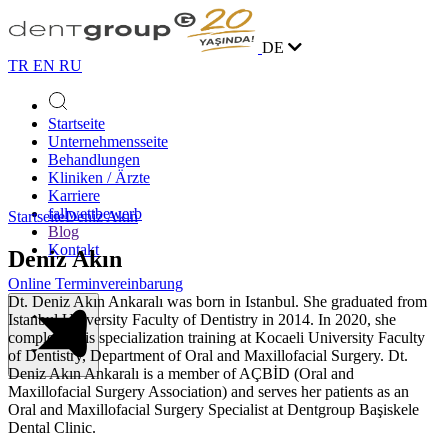
DE
TR
EN
RU
Startseite
Unternehmensseite
Behandlungen
Kliniken / Ärzte
Karriere
fallwettbewerb
Startseite
Deniz Akın
Blog
Kontakt
Deniz Akın
Online Terminvereinbarung
Dt. Deniz Akın Ankaralı was born in Istanbul. She graduated from
Istanbul University Faculty of Dentistry in 2014. In 2020, she
completed his specialization training at Kocaeli University Faculty
of Dentistry, Department of Oral and Maxillofacial Surgery. Dt.
Deniz Akın Ankaralı is a member of AÇBİD (Oral and
Maxillofacial Surgery Association) and serves her patients as an
Oral and Maxillofacial Surgery Specialist at Dentgroup Başiskele
Dental Clinic.