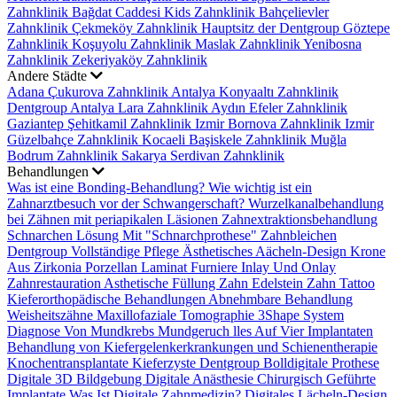
Zahnklinik
Bağdat Caddesi Kids Zahnklinik
Bahçelievler
Zahnklinik
Çekmeköy Zahnklinik
Hauptsitz der Dentgroup
Göztepe
Zahnklinik
Koşuyolu Zahnklinik
Maslak Zahnklinik
Yenibosna
Zahnklinik
Zekeriyaköy Zahnklinik
Andere Städte
Adana Çukurova Zahnklinik
Antalya Konyaaltı Zahnklinik
Dentgroup Antalya Lara Zahnklinik
Aydın Efeler Zahnklinik
Gaziantep Şehitkamil Zahnklinik
Izmir Bornova Zahnklinik
Izmir
Güzelbahçe Zahnklinik
Kocaeli Başiskele Zahnklinik
Muğla
Bodrum Zahnklinik
Sakarya Serdivan Zahnklinik
Behandlungen
Was ist eine Bonding-Behandlung?
Wie wichtig ist ein
Zahnarztbesuch vor der Schwangerschaft?
Wurzelkanalbehandlung
bei Zähnen mit periapikalen Läsionen
Zahnextraktionsbehandlung
Schnarchen Lösung Mit "Schnarchprothese"
Zahnbleichen
Dentgroup Vollständige Pflege
Ästhetisches Aächeln-Design
Krone
Aus Zirkonia
Porzellan Laminat Furniere
Inlay Und Onlay
Zahnrestauration
Asthetische Füllung
Zahn Edelstein
Zahn Tattoo
Kieferorthopädische Behandlungen
Abnehmbare Behandlung
Weisheitszähne
Maxillofaziale Tomographie
3Shape System
Diagnose Von Mundkrebs
Mundgeruch
lles Auf Vier Implantaten
Behandlung von Kiefergelenkerkrankungen und Schienentherapie
Knochentransplantate
Kieferzyste
Dentgroup Bolldigitale Prothese
Digitale 3D Bildgebung
Digitale Anästhesie
Chirurgisch Geführte
Implantate
Was Ist Digitale Zahnmedizin?
Digitales Lächeln-Design