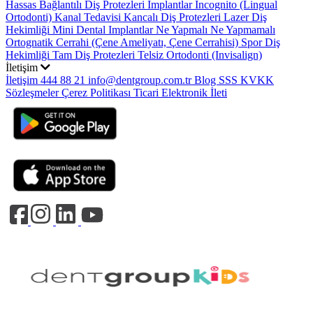
Hassas Bağlantılı Diş Protezleri
Implantlar
Incognito (Lingual
Ortodonti)
Kanal Tedavisi
Kancalı Diş Protezleri
Lazer Diş
Hekimliği
Mini Dental Implantlar
Ne Yapmalı Ne Yapmamalı
Ortognatik Cerrahi (Çene Ameliyatı, Çene Cerrahisi)
Spor Diş
Hekimliği
Tam Diş Protezleri
Telsiz Ortodonti (Invisalign)
İletişim
İletişim
444 88 21
info@dentgroup.com.tr
Blog
SSS
KVKK
Sözleşmeler
Çerez Politikası
Ticari Elektronik İleti