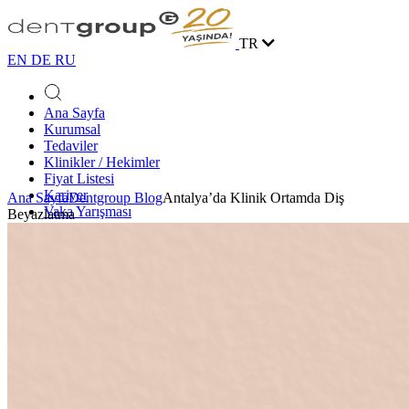
TR
EN
DE
RU
Ana Sayfa
Kurumsal
Tedaviler
Klinikler / Hekimler
Fiyat Listesi
Kariyer
Ana Sayfa
Dentgroup Blog
Antalya’da Klinik Ortamda Diş
Vaka Yarışması
Beyazlatma
Blog
İletişim
Online Randevu