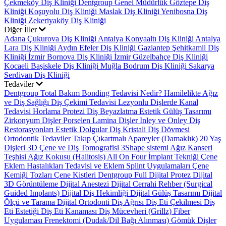
Çekmeköy Diş Kliniği
Dentgroup Genel Müdürlük
Göztepe Diş
Kliniği
Koşuyolu Diş Kliniği
Maslak Diş Kliniği
Yenibosna Diş
Kliniği
Zekeriyaköy Diş Kliniği
Diğer İller
Adana Çukurova Diş Kliniği
Antalya Konyaaltı Diş Kliniği
Antalya
Lara Diş Kliniği
Aydın Efeler Diş Kliniği
Gaziantep Şehitkamil Diş
Kliniği
İzmir Bornova Diş Kliniği
İzmir Güzelbahçe Diş Kliniği
Kocaeli Başiskele Diş Kliniği
Muğla Bodrum Diş Kliniği
Sakarya
Serdivan Diş Kliniği
Tedaviler
Dentgroup Total Bakım
Bonding Tedavisi Nedir?
Hamilelikte Ağız
ve Diş Sağlığı
Diş Çekimi Tedavisi
Lezyonlu Dişlerde Kanal
Tedavisi
Horlama Protezi
Diş Beyazlatma
Estetik Gülüş Tasarımı
Zirkonyum Dişler
Porselen Lamina Dişler
Inley ve Onley Diş
Restorasyonları
Estetik Dolgular
Diş Kristali
Diş Dövmesi
Ortodontik Tedaviler
Takıp Çıkartmalı Apareyler (Damaklık)
20 Yaş
Dişleri
3D Çene ve Diş Tomografisi
3Shape sistemi
Ağız Kanseri
Teşhisi
Ağız Kokusu (Halitosis)
All On Four İmplant Tekniği
Çene
Eklem Hastalıkları Tedavisi ve Eklem Splint Uygulamaları
Çene
Kemiği Tozları
Çene Kistleri
Dentgroup Full Dijital Protez
Dijital
3D Görüntüleme
Dijital Anestezi
Dijital Cerrahi Rehber (Surgical
Guided Implants)
Dijital Diş Hekimliği
Dijital Gülüş Tasarımı
Dijital
Ölçü ve Tarama
Dijital Ortodonti
Diş Ağrısı
Diş Eti Çekilmesi
Diş
Eti Estetiği
Diş Eti Kanaması
Diş Mücevheri (Grillz)
Fiber
Uygulaması
Frenektomi (Dudak/Dil Bağı Alınması)
Gömük Dişler