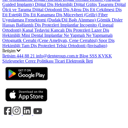
Guided Implants)
Dijital Diş Hekimliği
Dijital Gülüş Tasarımı
Dijital
Ölçü ve Tarama
Dijital Ortodonti
Diş Ağrısı
Diş Eti Çekilmesi
Diş
Eti Estetiği
Diş Eti Kanaması
Diş Mücevheri (Grillz)
Fiber
Uygulaması
Frenektomi (Dudak/Dil Bağı Alınması)
Gömük Dişler
Hassas Bağlantılı Diş Protezleri
Implantlar
Incognito (Lingual
Ortodonti)
Kanal Tedavisi
Kancalı Diş Protezleri
Lazer Diş
Hekimliği
Mini Dental Implantlar
Ne Yapmalı Ne Yapmamalı
Ortognatik Cerrahi (Çene Ameliyatı, Çene Cerrahisi)
Spor Diş
Hekimliği
Tam Diş Protezleri
Telsiz Ortodonti (Invisalign)
İletişim
İletişim
444 88 21
info@dentgroup.com.tr
Blog
SSS
KVKK
Sözleşmeler
Çerez Politikası
Ticari Elektronik İleti