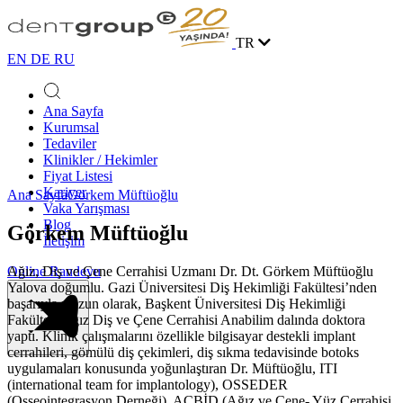
TR
EN
DE
RU
Ana Sayfa
Kurumsal
Tedaviler
Klinikler / Hekimler
Fiyat Listesi
Kariyer
Ana Sayfa
Görkem Müftüoğlu
Vaka Yarışması
Blog
Görkem Müftüoğlu
İletişim
Ağız, Diş ve Çene Cerrahisi Uzmanı Dr. Dt. Görkem Müftüoğlu
Online Randevu
Yalova doğumlu. Gazi Üniversitesi Diş Hekimliği Fakültesi’nden
başarıyla mezun olarak, Başkent Üniversitesi Diş Hekimliği
Fakültesi Ağız Diş ve Çene Cerrahisi Anabilim dalında doktora
yaptı. Klinik çalışmalarını özellikle bilgisayar destekli implant
cerrahileri, gömülü diş çekimleri, diş sıkma tedavisinde botoks
uygulamaları konusunda yoğunlaştıran Dr. Müftüoğlu, ITI
(international team for implantology), OSSEDER
(Osseointegrasyon Derneği), AÇBİD (Ağız ve Çene- Yüz Cerrahisi