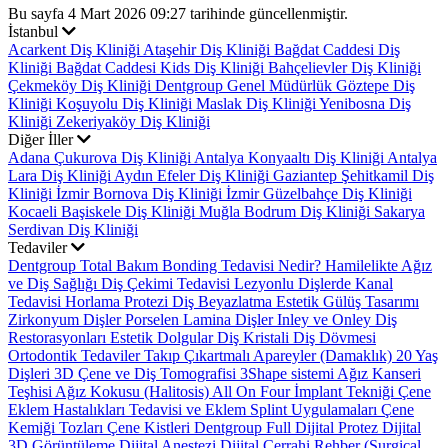
Bu sayfa 4 Mart 2026 09:27 tarihinde güncellenmiştir.
İstanbul
Acarkent Diş Kliniği
Ataşehir Diş Kliniği
Bağdat Caddesi Diş
Kliniği
Bağdat Caddesi Kids Diş Kliniği
Bahçelievler Diş Kliniği
Çekmeköy Diş Kliniği
Dentgroup Genel Müdürlük
Göztepe Diş
Kliniği
Koşuyolu Diş Kliniği
Maslak Diş Kliniği
Yenibosna Diş
Kliniği
Zekeriyaköy Diş Kliniği
Diğer İller
Adana Çukurova Diş Kliniği
Antalya Konyaaltı Diş Kliniği
Antalya
Lara Diş Kliniği
Aydın Efeler Diş Kliniği
Gaziantep Şehitkamil Diş
Kliniği
İzmir Bornova Diş Kliniği
İzmir Güzelbahçe Diş Kliniği
Kocaeli Başiskele Diş Kliniği
Muğla Bodrum Diş Kliniği
Sakarya
Serdivan Diş Kliniği
Tedaviler
Dentgroup Total Bakım
Bonding Tedavisi Nedir?
Hamilelikte Ağız
ve Diş Sağlığı
Diş Çekimi Tedavisi
Lezyonlu Dişlerde Kanal
Tedavisi
Horlama Protezi
Diş Beyazlatma
Estetik Gülüş Tasarımı
Zirkonyum Dişler
Porselen Lamina Dişler
Inley ve Onley Diş
Restorasyonları
Estetik Dolgular
Diş Kristali
Diş Dövmesi
Ortodontik Tedaviler
Takıp Çıkartmalı Apareyler (Damaklık)
20 Yaş
Dişleri
3D Çene ve Diş Tomografisi
3Shape sistemi
Ağız Kanseri
Teşhisi
Ağız Kokusu (Halitosis)
All On Four İmplant Tekniği
Çene
Eklem Hastalıkları Tedavisi ve Eklem Splint Uygulamaları
Çene
Kemiği Tozları
Çene Kistleri
Dentgroup Full Dijital Protez
Dijital
3D Görüntüleme
Dijital Anestezi
Dijital Cerrahi Rehber (Surgical