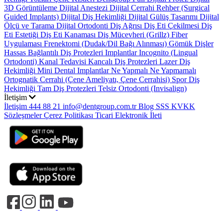
3D Görüntüleme
Dijital Anestezi
Dijital Cerrahi Rehber (Surgical
Guided Implants)
Dijital Diş Hekimliği
Dijital Gülüş Tasarımı
Dijital
Ölçü ve Tarama
Dijital Ortodonti
Diş Ağrısı
Diş Eti Çekilmesi
Diş
Eti Estetiği
Diş Eti Kanaması
Diş Mücevheri (Grillz)
Fiber
Uygulaması
Frenektomi (Dudak/Dil Bağı Alınması)
Gömük Dişler
Hassas Bağlantılı Diş Protezleri
Implantlar
Incognito (Lingual
Ortodonti)
Kanal Tedavisi
Kancalı Diş Protezleri
Lazer Diş
Hekimliği
Mini Dental Implantlar
Ne Yapmalı Ne Yapmamalı
Ortognatik Cerrahi (Çene Ameliyatı, Çene Cerrahisi)
Spor Diş
Hekimliği
Tam Diş Protezleri
Telsiz Ortodonti (Invisalign)
İletişim
İletişim
444 88 21
info@dentgroup.com.tr
Blog
SSS
KVKK
Sözleşmeler
Çerez Politikası
Ticari Elektronik İleti