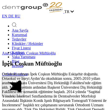
TR
EN
DE
RU
Ana Sayfa
Kurumsal
Tedaviler
Klinikler / Hekimler
Fiyat Listesi
Kariyer
Ana Sayfa
İpek Coşkun Müftüoğlu
Vaka Yarışması
Blog
İpek Coşkun Müftüoğlu
İletişim
Ortodonti uzmanı İpek Coşkun Müftüoğlu Eskişehir doğumlu.
Online Randevu
Ortaokul ve liseyi Aydın’da okuduktan sonra, 2005-2010 yılları
arasında Ankara Üniversitesi Diş Hekimliği Fakültesi'nde eğitim
aldı. Mezuniyetinin ardından Başkent Üniversitesi Diş Hekimliği
Fakültesi'nde uzmanlık eğitimine başladı. 2014 yılında “Sagittal
Yöndeki İskeletsel Sınıflandırma ile Dentoalveoler Morfoloji
Arasındaki İlişkinin Konik Işınlı Bilgisayarlı Tomografi Yöntemi ile
İncelenmesi” başlıklı tez çalışmasını savunarak Ortodonti Uzmanı
unvanını aldı. Türk Diş Hekimleri Birliği, Türk Ortodonti Derneği,