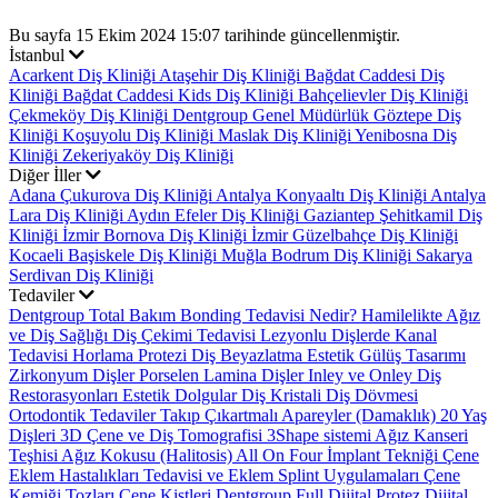
Bu sayfa 15 Ekim 2024 15:07 tarihinde güncellenmiştir.
İstanbul
Acarkent Diş Kliniği
Ataşehir Diş Kliniği
Bağdat Caddesi Diş
Kliniği
Bağdat Caddesi Kids Diş Kliniği
Bahçelievler Diş Kliniği
Çekmeköy Diş Kliniği
Dentgroup Genel Müdürlük
Göztepe Diş
Kliniği
Koşuyolu Diş Kliniği
Maslak Diş Kliniği
Yenibosna Diş
Kliniği
Zekeriyaköy Diş Kliniği
Diğer İller
Adana Çukurova Diş Kliniği
Antalya Konyaaltı Diş Kliniği
Antalya
Lara Diş Kliniği
Aydın Efeler Diş Kliniği
Gaziantep Şehitkamil Diş
Kliniği
İzmir Bornova Diş Kliniği
İzmir Güzelbahçe Diş Kliniği
Kocaeli Başiskele Diş Kliniği
Muğla Bodrum Diş Kliniği
Sakarya
Serdivan Diş Kliniği
Tedaviler
Dentgroup Total Bakım
Bonding Tedavisi Nedir?
Hamilelikte Ağız
ve Diş Sağlığı
Diş Çekimi Tedavisi
Lezyonlu Dişlerde Kanal
Tedavisi
Horlama Protezi
Diş Beyazlatma
Estetik Gülüş Tasarımı
Zirkonyum Dişler
Porselen Lamina Dişler
Inley ve Onley Diş
Restorasyonları
Estetik Dolgular
Diş Kristali
Diş Dövmesi
Ortodontik Tedaviler
Takıp Çıkartmalı Apareyler (Damaklık)
20 Yaş
Dişleri
3D Çene ve Diş Tomografisi
3Shape sistemi
Ağız Kanseri
Teşhisi
Ağız Kokusu (Halitosis)
All On Four İmplant Tekniği
Çene
Eklem Hastalıkları Tedavisi ve Eklem Splint Uygulamaları
Çene
Kemiği Tozları
Çene Kistleri
Dentgroup Full Dijital Protez
Dijital