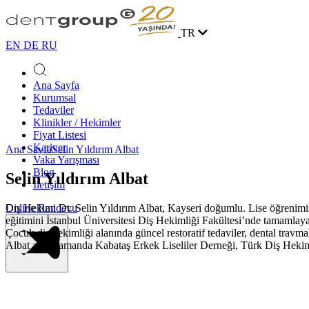
TR
EN
DE
RU
Ana Sayfa
Kurumsal
Tedaviler
Klinikler / Hekimler
Fiyat Listesi
Kariyer
Ana Sayfa
Selin Yıldırım Albat
Vaka Yarışması
Blog
Selin Yıldırım Albat
İletişim
Diş Hekimi Dt. Selin Yıldırım Albat, Kayseri doğumlu. Lise öğrenimi
Online Randevu
eğitimini İstanbul Üniversitesi Diş Hekimliği Fakültesi’nde tamamlay
Çocuk diş hekimliği alanında güncel restoratif tedaviler, dental travmala
Albat aynı zamanda Kabataş Erkek Liseliler Derneği, Türk Diş Hekim