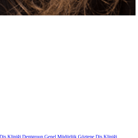
iş Kliniği
Dentgroup Genel Müdürlük
Göztepe Diş Kliniği