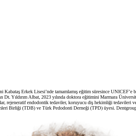
ni Kabataş Erkek Lisesi’nde tamamlamış eğitim süresince UNICEF’e bağ
an Dt. Yıldırım Albat, 2023 yılında doktora eğitimini Marmara Ünivers
r, rejeneratif endodontik tedaviler, koruyucu diş hekimliği tedavileri ve 
leri Birliği (TDB) ve Türk Pedodonti Derneği (TPD) üyesi. Dentgroup