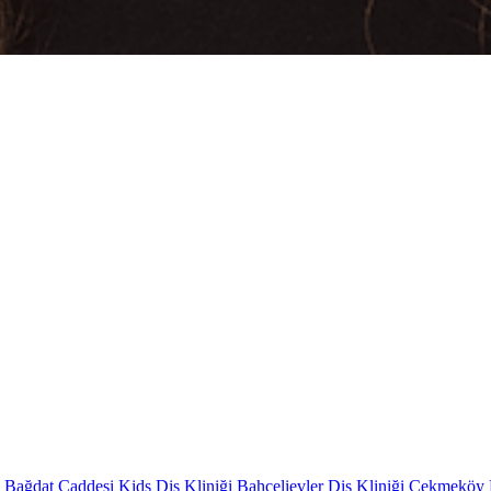
i
Bağdat Caddesi Kids Diş Kliniği
Bahçelievler Diş Kliniği
Çekmeköy D