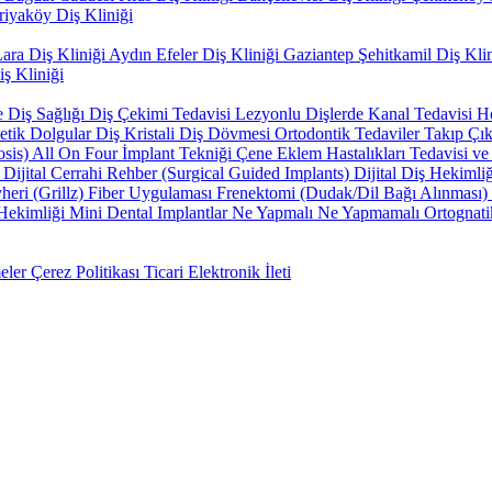
riyaköy Diş Kliniği
ara Diş Kliniği
Aydın Efeler Diş Kliniği
Gaziantep Şehitkamil Diş Kli
ş Kliniği
e Diş Sağlığı
Diş Çekimi Tedavisi
Lezyonlu Dişlerde Kanal Tedavisi
H
tetik Dolgular
Diş Kristali
Diş Dövmesi
Ortodontik Tedaviler
Takıp Çık
osis)
All On Four İmplant Tekniği
Çene Eklem Hastalıkları Tedavisi v
i
Dijital Cerrahi Rehber (Surgical Guided Implants)
Dijital Diş Hekimli
eri (Grillz)
Fiber Uygulaması
Frenektomi (Dudak/Dil Bağı Alınması)
Hekimliği
Mini Dental Implantlar
Ne Yapmalı Ne Yapmamalı
Ortognati
eler
Çerez Politikası
Ticari Elektronik İleti