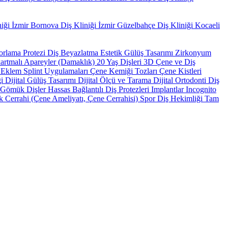
niği
İzmir Bornova Diş Kliniği
İzmir Güzelbahçe Diş Kliniği
Kocaeli
orlama Protezi
Diş Beyazlatma
Estetik Gülüş Tasarımı
Zirkonyum
artmalı Apareyler (Damaklık)
20 Yaş Dişleri
3D Çene ve Diş
e Eklem Splint Uygulamaları
Çene Kemiği Tozları
Çene Kistleri
ği
Dijital Gülüş Tasarımı
Dijital Ölçü ve Tarama
Dijital Ortodonti
Diş
Gömük Dişler
Hassas Bağlantılı Diş Protezleri
Implantlar
Incognito
k Cerrahi (Çene Ameliyatı, Çene Cerrahisi)
Spor Diş Hekimliği
Tam