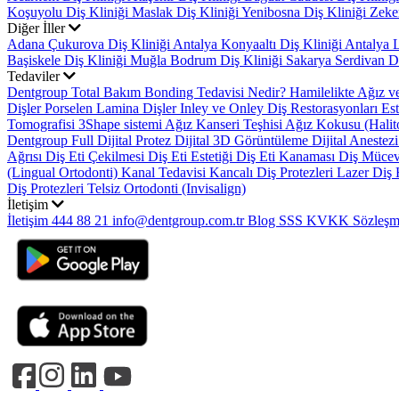
Koşuyolu Diş Kliniği
Maslak Diş Kliniği
Yenibosna Diş Kliniği
Zeke
Diğer İller
Adana Çukurova Diş Kliniği
Antalya Konyaaltı Diş Kliniği
Antalya L
Başiskele Diş Kliniği
Muğla Bodrum Diş Kliniği
Sakarya Serdivan Di
Tedaviler
Dentgroup Total Bakım
Bonding Tedavisi Nedir?
Hamilelikte Ağız v
Dişler
Porselen Lamina Dişler
Inley ve Onley Diş Restorasyonları
Es
Tomografisi
3Shape sistemi
Ağız Kanseri Teşhisi
Ağız Kokusu (Halit
Dentgroup Full Dijital Protez
Dijital 3D Görüntüleme
Dijital Anestez
Ağrısı
Diş Eti Çekilmesi
Diş Eti Estetiği
Diş Eti Kanaması
Diş Mücevh
(Lingual Ortodonti)
Kanal Tedavisi
Kancalı Diş Protezleri
Lazer Diş 
Diş Protezleri
Telsiz Ortodonti (Invisalign)
İletişim
İletişim
444 88 21
info@dentgroup.com.tr
Blog
SSS
KVKK
Sözleşm