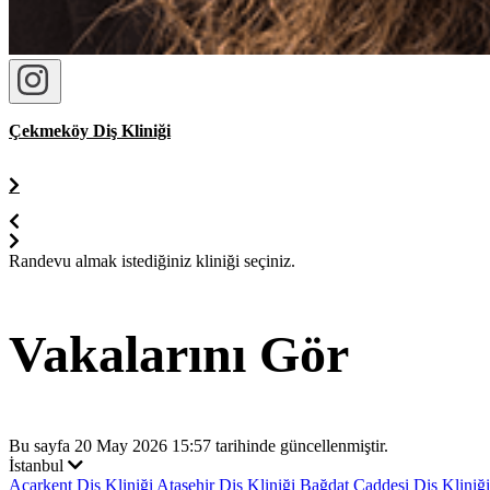
Çekmeköy Diş Kliniği
Randevu almak istediğiniz kliniği seçiniz.
Vakalarını Gör
Bu sayfa 20 May 2026 15:57 tarihinde güncellenmiştir.
İstanbul
Acarkent Diş Kliniği
Ataşehir Diş Kliniği
Bağdat Caddesi Diş Kliniğ