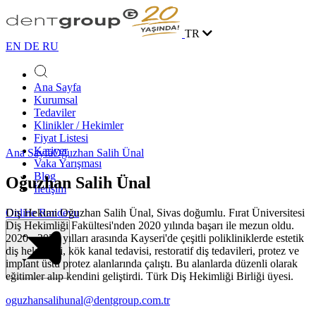
TR
EN
DE
RU
Ana Sayfa
Kurumsal
Tedaviler
Klinikler / Hekimler
Fiyat Listesi
Kariyer
Ana Sayfa
Oğuzhan Salih Ünal
Vaka Yarışması
Blog
Oğuzhan Salih Ünal
İletişim
Diş Hekimi Oğuzhan Salih Ünal, Sivas doğumlu. Fırat Üniversitesi
Online Randevu
Diş Hekimliği Fakültesi'nden 2020 yılında başarı ile mezun oldu.
2020 - 2023 yılları arasında Kayseri'de çeşitli polikliniklerde estetik
diş hekimliği, kök kanal tedavisi, restoratif diş tedavileri, protez ve
implant üstü protez alanlarında çalıştı. Bu alanlarda düzenli olarak
eğitimler alıp kendini geliştirdi. Türk Diş Hekimliği Birliği üyesi.
oguzhansalihunal@dentgroup.com.tr