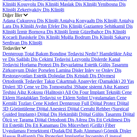
Kliniği
Koşuyolu Diş Kliniği
Maslak Diş Kliniği
Yenibosna Diş
Kliniği
Zekeriyaköy Diş Kliniği
Diğer İller
Adana Çukurova Diş Kliniği
Antalya Konyaaltı Diş Kliniği
Antalya
Lara Diş Kliniği
Aydın Efeler Diş Kliniği
Gaziantep Şehitkamil Diş
Kliniği
İzmir Bornova Diş Kliniği
İzmir Güzelbahçe Diş Kliniği
Kocaeli Başiskele Diş Kliniği
Muğla Bodrum Diş Kliniği
Sakarya
Serdivan Diş Kliniği
Tedaviler
Dentgroup Total Bakım
Bonding Tedavisi Nedir?
Hamilelikte Ağız
ve Diş Sağlığı
Diş Çekimi Tedavisi
Lezyonlu Dişlerde Kanal
Tedavisi
Horlama Protezi
Diş Beyazlatma
Estetik Gülüş Tasarımı
Zirkonyum Dişler
Porselen Lamina Dişler
Inley ve Onley Diş
Restorasyonları
Estetik Dolgular
Diş Kristali
Diş Dövmesi
Ortodontik Tedaviler
Takıp Çıkartmalı Apareyler (Damaklık)
20 Yaş
Dişleri
3D Çene ve Diş Tomografisi
3Shape sistemi
Ağız Kanseri
Teşhisi
Ağız Kokusu (Halitosis)
All On Four İmplant Tekniği
Çene
Eklem Hastalıkları Tedavisi ve Eklem Splint Uygulamaları
Çene
Kemiği Tozları
Çene Kistleri
Dentgroup Full Dijital Protez
Dijital
3D Görüntüleme
Dijital Anestezi
Dijital Cerrahi Rehber (Surgical
Guided Implants)
Dijital Diş Hekimliği
Dijital Gülüş Tasarımı
Dijital
Ölçü ve Tarama
Dijital Ortodonti
Diş Ağrısı
Diş Eti Çekilmesi
Diş
Eti Estetiği
Diş Eti Kanaması
Diş Mücevheri (Grillz)
Fiber
Uygulaması
Frenektomi (Dudak/Dil Bağı Alınması)
Gömük Dişler
Hassas Bağlantılı Diş Protezleri
Implantlar
Incognito (Lingual