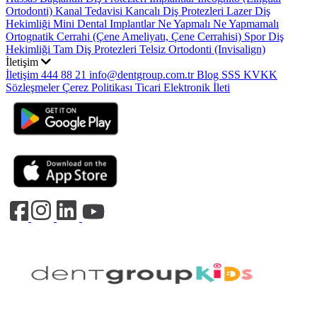
Ortodonti)
Kanal Tedavisi
Kancalı Diş Protezleri
Lazer Diş
Hekimliği
Mini Dental Implantlar
Ne Yapmalı Ne Yapmamalı
Ortognatik Cerrahi (Çene Ameliyatı, Çene Cerrahisi)
Spor Diş
Hekimliği
Tam Diş Protezleri
Telsiz Ortodonti (Invisalign)
İletişim
İletişim
444 88 21
info@dentgroup.com.tr
Blog
SSS
KVKK
Sözleşmeler
Çerez Politikası
Ticari Elektronik İleti