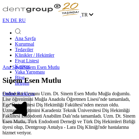
TR
EN
DE
RU
Ana Sayfa
Kurumsal
Tedaviler
Klinikler / Hekimler
Fiyat Listesi
Kariyer
Ana Sayfa
Sinem Esen Mutlu
Vaka Yarışması
Blog
Sinem Esen Mutlu
İletişim
Endodonti Uzmanı Uzm. Dt. Sinem Esen Mutlu Muğla doğumlu.
Online Randevu
Lise öğrenimini Muğla Anadolu Öğretmen Lisesi’nde tamamladı,
Ege Üniversitesi Diş Hekimliği Fakültesi’nden mezun oldu.
Uzmanlık eğitimini Karadeniz Teknik Üniversitesi Diş Hekimliği
Fakültesi Endodonti Anabilim Dalı’nda tamamladı. Uzm. Dt. Sinem
Esen Mutlu, Türk Endodonti Derneği ve Türk Diş Hekimleri Birliği
üyesi olup, Dentgroup Antalya - Lara Diş Kliniği'nde hastalarına
hizmet veriyor.