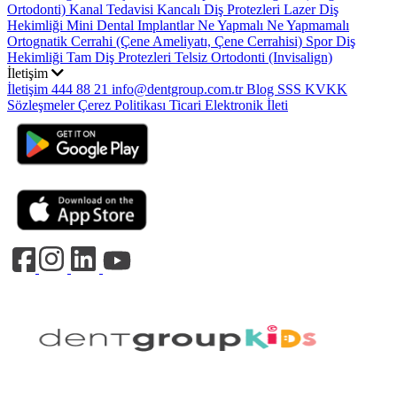
Ortodonti)
Kanal Tedavisi
Kancalı Diş Protezleri
Lazer Diş
Hekimliği
Mini Dental Implantlar
Ne Yapmalı Ne Yapmamalı
Ortognatik Cerrahi (Çene Ameliyatı, Çene Cerrahisi)
Spor Diş
Hekimliği
Tam Diş Protezleri
Telsiz Ortodonti (Invisalign)
İletişim
İletişim
444 88 21
info@dentgroup.com.tr
Blog
SSS
KVKK
Sözleşmeler
Çerez Politikası
Ticari Elektronik İleti