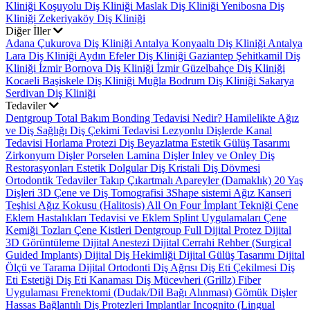
Kliniği
Koşuyolu Diş Kliniği
Maslak Diş Kliniği
Yenibosna Diş
Kliniği
Zekeriyaköy Diş Kliniği
Diğer İller
Adana Çukurova Diş Kliniği
Antalya Konyaaltı Diş Kliniği
Antalya
Lara Diş Kliniği
Aydın Efeler Diş Kliniği
Gaziantep Şehitkamil Diş
Kliniği
İzmir Bornova Diş Kliniği
İzmir Güzelbahçe Diş Kliniği
Kocaeli Başiskele Diş Kliniği
Muğla Bodrum Diş Kliniği
Sakarya
Serdivan Diş Kliniği
Tedaviler
Dentgroup Total Bakım
Bonding Tedavisi Nedir?
Hamilelikte Ağız
ve Diş Sağlığı
Diş Çekimi Tedavisi
Lezyonlu Dişlerde Kanal
Tedavisi
Horlama Protezi
Diş Beyazlatma
Estetik Gülüş Tasarımı
Zirkonyum Dişler
Porselen Lamina Dişler
Inley ve Onley Diş
Restorasyonları
Estetik Dolgular
Diş Kristali
Diş Dövmesi
Ortodontik Tedaviler
Takıp Çıkartmalı Apareyler (Damaklık)
20 Yaş
Dişleri
3D Çene ve Diş Tomografisi
3Shape sistemi
Ağız Kanseri
Teşhisi
Ağız Kokusu (Halitosis)
All On Four İmplant Tekniği
Çene
Eklem Hastalıkları Tedavisi ve Eklem Splint Uygulamaları
Çene
Kemiği Tozları
Çene Kistleri
Dentgroup Full Dijital Protez
Dijital
3D Görüntüleme
Dijital Anestezi
Dijital Cerrahi Rehber (Surgical
Guided Implants)
Dijital Diş Hekimliği
Dijital Gülüş Tasarımı
Dijital
Ölçü ve Tarama
Dijital Ortodonti
Diş Ağrısı
Diş Eti Çekilmesi
Diş
Eti Estetiği
Diş Eti Kanaması
Diş Mücevheri (Grillz)
Fiber
Uygulaması
Frenektomi (Dudak/Dil Bağı Alınması)
Gömük Dişler
Hassas Bağlantılı Diş Protezleri
Implantlar
Incognito (Lingual