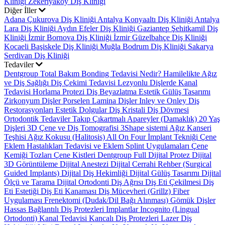
Kliniği
Zekeriyaköy Diş Kliniği
Diğer İller
Adana Çukurova Diş Kliniği
Antalya Konyaaltı Diş Kliniği
Antalya
Lara Diş Kliniği
Aydın Efeler Diş Kliniği
Gaziantep Şehitkamil Diş
Kliniği
İzmir Bornova Diş Kliniği
İzmir Güzelbahçe Diş Kliniği
Kocaeli Başiskele Diş Kliniği
Muğla Bodrum Diş Kliniği
Sakarya
Serdivan Diş Kliniği
Tedaviler
Dentgroup Total Bakım
Bonding Tedavisi Nedir?
Hamilelikte Ağız
ve Diş Sağlığı
Diş Çekimi Tedavisi
Lezyonlu Dişlerde Kanal
Tedavisi
Horlama Protezi
Diş Beyazlatma
Estetik Gülüş Tasarımı
Zirkonyum Dişler
Porselen Lamina Dişler
Inley ve Onley Diş
Restorasyonları
Estetik Dolgular
Diş Kristali
Diş Dövmesi
Ortodontik Tedaviler
Takıp Çıkartmalı Apareyler (Damaklık)
20 Yaş
Dişleri
3D Çene ve Diş Tomografisi
3Shape sistemi
Ağız Kanseri
Teşhisi
Ağız Kokusu (Halitosis)
All On Four İmplant Tekniği
Çene
Eklem Hastalıkları Tedavisi ve Eklem Splint Uygulamaları
Çene
Kemiği Tozları
Çene Kistleri
Dentgroup Full Dijital Protez
Dijital
3D Görüntüleme
Dijital Anestezi
Dijital Cerrahi Rehber (Surgical
Guided Implants)
Dijital Diş Hekimliği
Dijital Gülüş Tasarımı
Dijital
Ölçü ve Tarama
Dijital Ortodonti
Diş Ağrısı
Diş Eti Çekilmesi
Diş
Eti Estetiği
Diş Eti Kanaması
Diş Mücevheri (Grillz)
Fiber
Uygulaması
Frenektomi (Dudak/Dil Bağı Alınması)
Gömük Dişler
Hassas Bağlantılı Diş Protezleri
Implantlar
Incognito (Lingual
Ortodonti)
Kanal Tedavisi
Kancalı Diş Protezleri
Lazer Diş