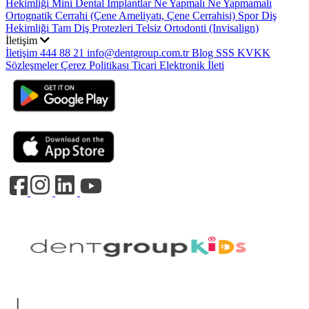
Hekimliği
Mini Dental Implantlar
Ne Yapmalı Ne Yapmamalı
Ortognatik Cerrahi (Çene Ameliyatı, Çene Cerrahisi)
Spor Diş
Hekimliği
Tam Diş Protezleri
Telsiz Ortodonti (Invisalign)
İletişim
İletişim
444 88 21
info@dentgroup.com.tr
Blog
SSS
KVKK
Sözleşmeler
Çerez Politikası
Ticari Elektronik İleti