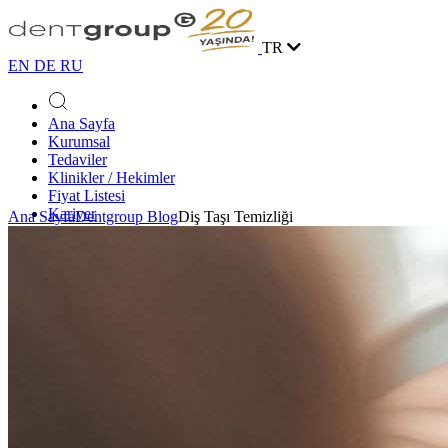
TR
EN
DE
RU
Ana Sayfa
Kurumsal
Tedaviler
Klinikler / Hekimler
Fiyat Listesi
Kariyer
Ana Sayfa
Dentgroup Blog
Diş Taşı Temizliği
Vaka Yarışması
Blog
İletişim
Online Randevu