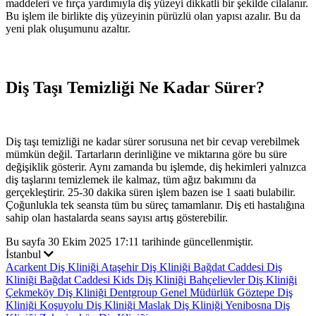
maddeleri ve fırça yardımıyla diş yüzeyi dikkatli bir şekilde cilalanır.
Bu işlem ile birlikte diş yüzeyinin pürüzlü olan yapısı azalır. Bu da
yeni plak oluşumunu azaltır.
Diş Taşı Temizliği Ne Kadar Sürer?
Diş taşı temizliği ne kadar sürer sorusuna net bir cevap verebilmek
mümkün değil. Tartarların derinliğine ve miktarına göre bu süre
değişiklik gösterir. Aynı zamanda bu işlemde, diş hekimleri yalnızca
diş taşlarını temizlemek ile kalmaz, tüm ağız bakımını da
gerçekleştirir. 25-30 dakika süren işlem bazen ise 1 saati bulabilir.
Çoğunlukla tek seansta tüm bu süreç tamamlanır. Diş eti hastalığına
sahip olan hastalarda seans sayısı artış gösterebilir.
Bu sayfa 30 Ekim 2025 17:11 tarihinde güncellenmiştir.
İstanbul
Acarkent Diş Kliniği
Ataşehir Diş Kliniği
Bağdat Caddesi Diş
Kliniği
Bağdat Caddesi Kids Diş Kliniği
Bahçelievler Diş Kliniği
Çekmeköy Diş Kliniği
Dentgroup Genel Müdürlük
Göztepe Diş
Kliniği
Koşuyolu Diş Kliniği
Maslak Diş Kliniği
Yenibosna Diş