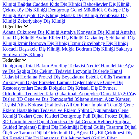
Kliniği
Bağdat Caddesi Kids Diş Kliniği
Bahçelievler Diş Kliniği
Çekmeköy Diş Kliniği
Dentgroup Genel Müdürlük
Göztepe Diş
Kliniği
Koşuyolu Diş Kliniği
Maslak Diş Kliniği
Yenibosna Diş
Kliniği
Zekeriyaköy Diş Kliniği
Diğer İller
Adana Çukurova Diş Kliniği
Antalya Konyaaltı Diş Kliniği
Antalya
Lara Diş Kliniği
Aydın Efeler Diş Kliniği
Gaziantep Şehitkamil Diş
Kliniği
İzmir Bornova Diş Kliniği
İzmir Güzelbahçe Diş Kliniği
Kocaeli Başiskele Diş Kliniği
Muğla Bodrum Diş Kliniği
Sakarya
Serdivan Diş Kliniği
Tedaviler
Dentgroup Total Bakım
Bonding Tedavisi Nedir?
Hamilelikte Ağız
ve Diş Sağlığı
Diş Çekimi Tedavisi
Lezyonlu Dişlerde Kanal
Tedavisi
Horlama Protezi
Diş Beyazlatma
Estetik Gülüş Tasarımı
Zirkonyum Dişler
Porselen Lamina Dişler
Inley ve Onley Diş
Restorasyonları
Estetik Dolgular
Diş Kristali
Diş Dövmesi
Ortodontik Tedaviler
Takıp Çıkartmalı Apareyler (Damaklık)
20 Yaş
Dişleri
3D Çene ve Diş Tomografisi
3Shape sistemi
Ağız Kanseri
Teşhisi
Ağız Kokusu (Halitosis)
All On Four İmplant Tekniği
Çene
Eklem Hastalıkları Tedavisi ve Eklem Splint Uygulamaları
Çene
Kemiği Tozları
Çene Kistleri
Dentgroup Full Dijital Protez
Dijital
3D Görüntüleme
Dijital Anestezi
Dijital Cerrahi Rehber (Surgical
Guided Implants)
Dijital Diş Hekimliği
Dijital Gülüş Tasarımı
Dijital
Ölçü ve Tarama
Dijital Ortodonti
Diş Ağrısı
Diş Eti Çekilmesi
Diş
Eti Estetiği
Diş Eti Kanaması
Diş Mücevheri (Grillz)
Fiber