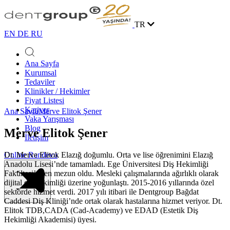
TR
EN
DE
RU
Ana Sayfa
Kurumsal
Tedaviler
Klinikler / Hekimler
Fiyat Listesi
Kariyer
Ana Sayfa
Merve Elitok Şener
Vaka Yarışması
Blog
Merve Elitok Şener
İletişim
Dt. Merve Elitok Elazığ doğumlu. Orta ve lise öğrenimini Elazığ
Online Randevu
Anadolu Lisesi’nde tamamladı. Ege Üniversitesi Diş Hekimliği
Fakültesi’nden mezun oldu. Mesleki çalışmalarında ağırlıklı olarak
dijital diş hekimliği üzerine yoğunlaştı. 2015-2016 yıllarında özel
sektörde hizmet verdi. 2017 yılı itibari ile Dentgroup Bağdat
Caddesi Diş Kliniği’nde ortak olarak hastalarına hizmet veriyor. Dt.
Elitok TDB,CADA (Cad-Academy) ve EDAD (Estetik Diş
Hekimliği Akademisi) üyesi.