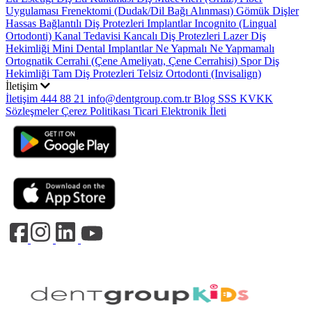
Uygulaması
Frenektomi (Dudak/Dil Bağı Alınması)
Gömük Dişler
Hassas Bağlantılı Diş Protezleri
Implantlar
Incognito (Lingual
Ortodonti)
Kanal Tedavisi
Kancalı Diş Protezleri
Lazer Diş
Hekimliği
Mini Dental Implantlar
Ne Yapmalı Ne Yapmamalı
Ortognatik Cerrahi (Çene Ameliyatı, Çene Cerrahisi)
Spor Diş
Hekimliği
Tam Diş Protezleri
Telsiz Ortodonti (Invisalign)
İletişim
İletişim
444 88 21
info@dentgroup.com.tr
Blog
SSS
KVKK
Sözleşmeler
Çerez Politikası
Ticari Elektronik İleti