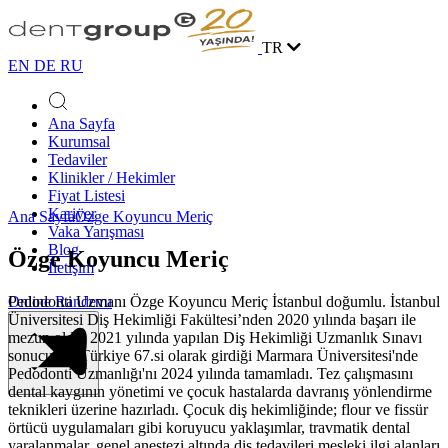
TR
EN
DE
RU
Ana Sayfa
Kurumsal
Tedaviler
Klinikler / Hekimler
Fiyat Listesi
Kariyer
Ana Sayfa
Özge Koyuncu Meriç
Vaka Yarışması
Blog
Özge Koyuncu Meriç
İletişim
Pedodonti Uzmanı Özge Koyuncu Meriç İstanbul doğumlu. İstanbul
Online Randevu
Üniversitesi Diş Hekimliği Fakültesi’nden 2020 yılında başarı ile
mezun oldu. 2021 yılında yapılan Diş Hekimliği Uzmanlık Sınavı
sonucunda Türkiye 67.si olarak girdiği Marmara Üniversitesi'nde
Pedodonti Uzmanlığı'nı 2024 yılında tamamladı. Tez çalışmasını
dental kaygının yönetimi ve çocuk hastalarda davranış yönlendirme
teknikleri üzerine hazırladı. Çocuk diş hekimliğinde; flour ve fissür
örtücü uygulamaları gibi koruyucu yaklaşımlar, travmatik dental
yaralanmalar, genel anestezi altında diş tedavileri mesleki ilgi alanları