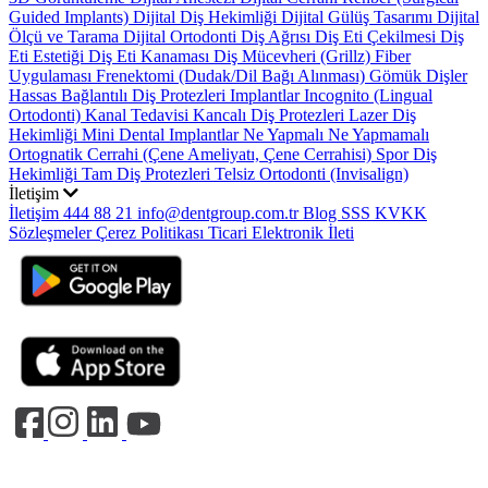
Guided Implants)
Dijital Diş Hekimliği
Dijital Gülüş Tasarımı
Dijital
Ölçü ve Tarama
Dijital Ortodonti
Diş Ağrısı
Diş Eti Çekilmesi
Diş
Eti Estetiği
Diş Eti Kanaması
Diş Mücevheri (Grillz)
Fiber
Uygulaması
Frenektomi (Dudak/Dil Bağı Alınması)
Gömük Dişler
Hassas Bağlantılı Diş Protezleri
Implantlar
Incognito (Lingual
Ortodonti)
Kanal Tedavisi
Kancalı Diş Protezleri
Lazer Diş
Hekimliği
Mini Dental Implantlar
Ne Yapmalı Ne Yapmamalı
Ortognatik Cerrahi (Çene Ameliyatı, Çene Cerrahisi)
Spor Diş
Hekimliği
Tam Diş Protezleri
Telsiz Ortodonti (Invisalign)
İletişim
İletişim
444 88 21
info@dentgroup.com.tr
Blog
SSS
KVKK
Sözleşmeler
Çerez Politikası
Ticari Elektronik İleti